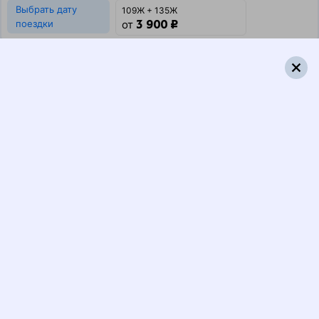
Выбрать дату
109Ж + 135Ж
3 900 ₽
поездки
от
109Ж
Андрей Тульников
031В
Тамбов
06:35
00:23
1 пересадка
Гмелинка
,
Гмелинская
Чаплыгин
,
Раненбург
3 ч 45 м
17 ч 48 м в пути
Выбрать дату
109Ж + 031В
6 661 ₽
поездки
от
109Ж
Андрей Тульников
287*С
06:35
23:22
1 пересадка
Гмелинка
,
Гмелинская
Чаплыгин
,
Раненбург
2 ч 1 м
16 ч 47 м в пути
Выбрать дату
109Ж + 288С
6 792 ₽
поездки
от