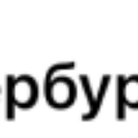
09:29
07:15
1 пересадка
Гмелинка
,
Гмелинская
Чаплыгин
,
Раненбург
7 ч 21 м
21 ч 46 м в пути
Выбрать дату
085С + 015Ж
5 178 ₽
поездки
от
085С
471*С
09:29
06:01
1 пересадка
Гмелинка
,
Гмелинская
Чаплыгин
,
Раненбург
6 ч 13 м
20 ч 32 м в пути
Выбрать дату
085С + 472С
5 147 ₽
поездки
от
085С
475Ж
09:29
04:57
1 пересадка
Гмелинка
,
Гмелинская
Чаплыгин
,
Раненбург
5 ч 11 м