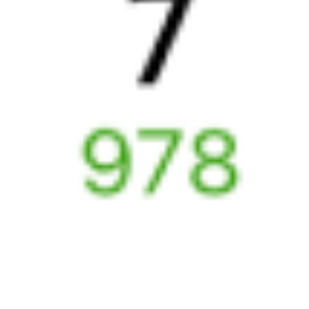
16:15
08:42
1 пересадка
Гмелинка
,
Гмелинская
Чаплыгин
,
Раненбург
1 ч 10 м
16 ч 27 м в пути
Выбрать дату
005Ж + 197Щ
7 200 ₽
поездки
от
005Ж
Лотос
197*Ж
16:15
08:14
1 пересадка
Гмелинка
,
Гмелинская
Чаплыгин
,
Раненбург
3 ч 9 м
15 ч 59 м в пути
Выбрать дату
005Ж + 198Ж
6 693 ₽
поездки
от
005Ж
Лотос
015Ж
16:15
07:15
1 пересадка
Гмелинка
,
Гмелинская
Чаплыгин
,
Раненбург
1 ч 43 м