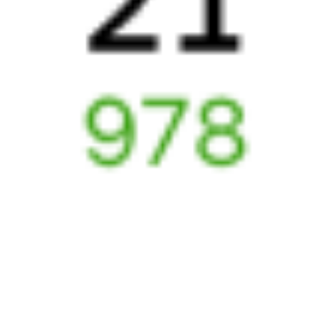
Авиабилеты
Гмелинка
→
Чаплыгин
Отели Чаплыгина
Железнодорожные билеты до
Чаплыгина
Отели в Чаплыгине
Поддержка 24/7 на Туту
6 причин купить ж/д билеты именно здесь
Онлайн-покупка за 4 минуты
Онлайн-возврат билетов без очереди в кассу
Выбор любимых мест на схемах вагонов
Подробные ответы на вопросы о поездке или покупке
СМС-сопровождение до посадки в поезд
Оформление без регистрации на сайте