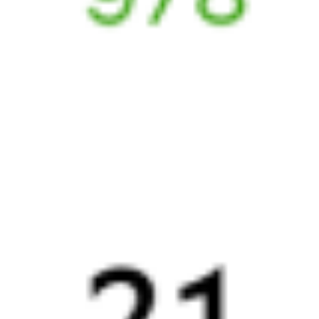
Выбрать дату
147Ж + 135Ж
3 906 ₽
поездки
от
Найдём билет на поезд за вас
Даже если сейчас нет мест
Искать билеты
Узнайте расписание движения пассажирских поездов РЖД
из Гмелинки в Чаплыгин. Будьте внимательны, расписание
может измениться. На этой странице вы видите актуальное
расписание движения поездов в 2026 году.
Подробнее
о покупке билетов РЖД
А ещё здесь можно найти
Обратные билеты из Гмелинки в Чаплыгин