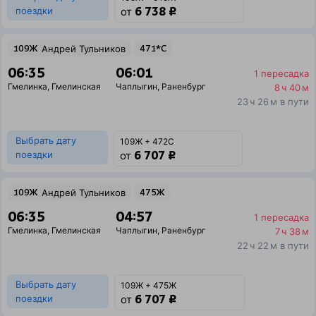
6 738 ₽
поездки
от
109Ж
Андрей Тульников
471*С
06:35
06:01
1 пересадка
Гмелинка
,
Гмелинская
Чаплыгин
,
Раненбург
8 ч 40 м
23 ч 26 м в пути
Выбрать дату
109Ж + 472С
6 707 ₽
поездки
от
109Ж
Андрей Тульников
475Ж
06:35
04:57
1 пересадка
Гмелинка
,
Гмелинская
Чаплыгин
,
Раненбург
7 ч 38 м
22 ч 22 м в пути
Выбрать дату
109Ж + 475Ж
6 707 ₽
поездки
от