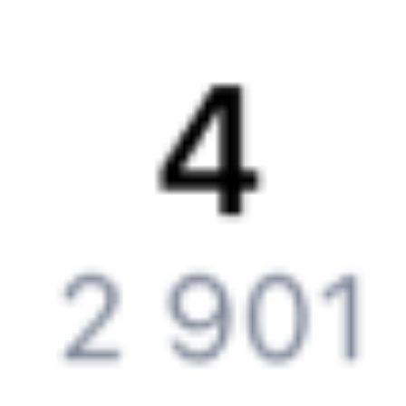
Контактная информация
Партнерам
Реклама на Туту.ру
Партнерская программа
Загрузите в
App Store
Загрузите в
Google Play
Загрузите в
AppGallery
Загрузите в
RuStore