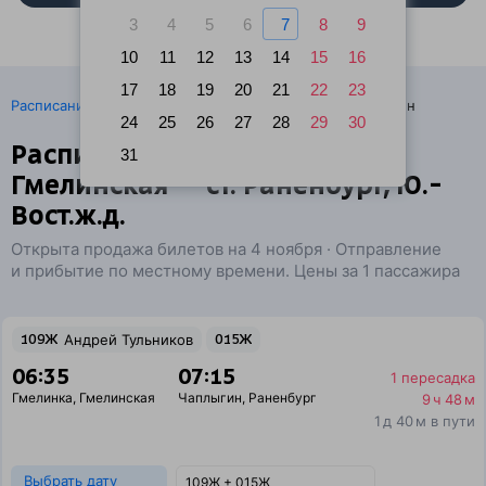
3
4
5
6
7
8
9
10
11
12
13
14
15
16
17
18
19
20
21
22
23
·
Расписание поездов
Ж/д билеты Гмелинка → Чаплыгин
24
25
26
27
28
29
30
Расписание поездов
31
Гмелинская — ст. Раненбург, Ю.-
Вост.ж.д.
Открыта продажа билетов на 4 ноября · Отправление
и прибытие по местному времени. Цены за 1 пассажира
109Ж
Андрей Тульников
015Ж
06:35
07:15
1 пересадка
Гмелинка
,
Гмелинская
Чаплыгин
,
Раненбург
9 ч 48 м
1 д 40 м в пути
Выбрать дату
109Ж + 015Ж