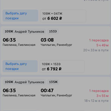
Выбрать дату
109Ж + 047Ж
6 602 ₽
поездки
от
109Ж
Андрей Тульников
153Э
06:35
03:08
1 пересадка
Гмелинка
,
Гмелинская
Чаплыгин
,
Раненбург
5 ч 49 м
20 ч 33 м в пути
Выбрать дату
109Ж + 153Э
6 792 ₽
поездки
от
109Ж
Андрей Тульников
135Ж
06:35
00:47
1 пересадка
Гмелинка
,
Гмелинская
Чаплыгин
,
Раненбург
3 ч 55 м
18 ч 12 м в пути