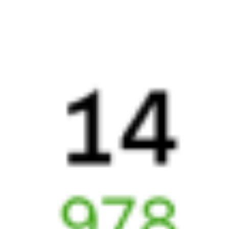
15 ч в пути
Выбрать дату
005Ж + 015Ж
6 738 ₽
поездки
от
005Ж
Лотос
471*С
16:15
06:01
1 пересадка
Гмелинка
,
Гмелинская
Чаплыгин
,
Раненбург
35 м
13 ч 46 м в пути
Выбрать дату
005Ж + 472С
6 707 ₽
поездки
от
147Ж
135Ж
23:56
00:47
1 пересадка
Гмелинка
,
Гмелинская
Чаплыгин
,
Раненбург
11 ч 10 м
1 д 51 м в пути