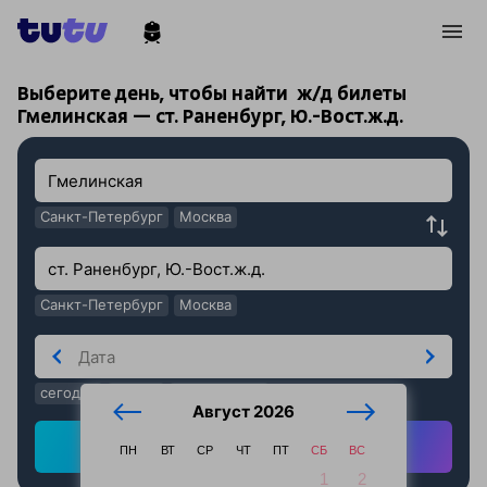
!
!
Выберите день, чтобы найти
ж/д билеты
Гмелинская — ст. Раненбург, Ю.-Вост.ж.д.
Санкт-Петербург
Москва
Санкт-Петербург
Москва
сегодня
завтра
послезавтра
Август 2026
Найти ж/д билеты
ПН
ВТ
СР
ЧТ
ПТ
СБ
ВС
1
2