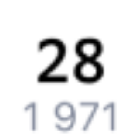
Частые вопросы
Что нужно, чтобы сесть в поезд?
Как поменять билет на другую дату или на другой поезд?
Как вернуть билет?
Что делать, если ошибся при вводе данных пассажира?
Как перевезти животное в поезде?
Как получить отчетные документы для бухгалтерии?
Что делать, если оплата не проходит?
Билеты РЖД
Вы можете заказать электронный жд билет и
железнодорожный билет на бланке РЖД.
Если вас интересует цена билета на поезд от
Гмелинки
до
Чаплыгина
, то укажите дату поездки. При этом вы увидите
стоимость билетов во всех доступных вагонах (плацкарт, купе