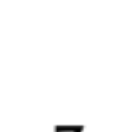
005Ж
Лотос
045В
16:15
10:10
1 пересадка
Гмелинка
,
Гмелинская
Чаплыгин
,
Раненбург
5 ч 8 м
17 ч 55 м в пути
Выбрать дату
005Ж + 045В
3 986 ₽
поездки
от
005Ж
Лотос
065В
16:15
10:10
1 пересадка
Гмелинка
,
Гмелинская
Чаплыгин
,
Раненбург
4 ч 47 м
17 ч 55 м в пути
Выбрать дату
005Ж + 065В
5 936 ₽
поездки
от
005Ж
Лотос
197Щ