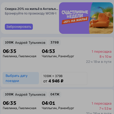
Скидка 20% на жильё в Анталье
и Даламане
Бронируйте по промокоду WOW-1
Забронировать
109Ж
Андрей Тульников
379В
06:35
04:53
1 пересадка
Гмелинка
,
Гмелинская
Чаплыгин
,
Раненбург
8 ч 10 м
22 ч 18 м в пути
Выбрать дату
109Ж + 379В
4 946 ₽
поездки
от
109Ж
Андрей Тульников
047Ж
06:35
04:01
1 пересадка
Гмелинка
,
Гмелинская
Чаплыгин
,
Раненбург
7 ч 53 м
21 ч 26 м в пути