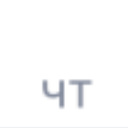
19 ч 28 м в пути
Выбрать дату
085С + 475Ж
5 147 ₽
поездки
от
085С
379В
09:29
04:53
1 пересадка
Гмелинка
,
Гмелинская
Чаплыгин
,
Раненбург
5 ч 45 м
19 ч 24 м в пути
Выбрать дату
085С + 379В
2 925 ₽
поездки
от
085С
047Ж
09:29
04:01
1 пересадка
Гмелинка
,
Гмелинская
Чаплыгин
,
Раненбург
5 ч 18 м
18 ч 32 м в пути