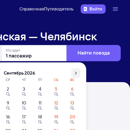
Справочная
Путеводитель
Войти
нская — Челябинск
Кто едет
Найти поезда
Сентябрь 2026
СР
ЧТ
ПТ
СБ
ВС
2
3
4
5
6
к
9
10
11
12
13
16
17
18
19
20