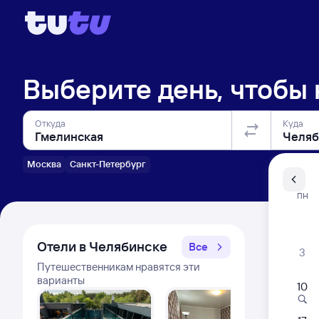
Выберите день, чтобы
Откуда
Куда
Москва
Санкт-Петербург
Санкт-Пе
ПН
Распи
Отели в Челябинске
Все
3
Путешественникам нравятся эти
варианты
10