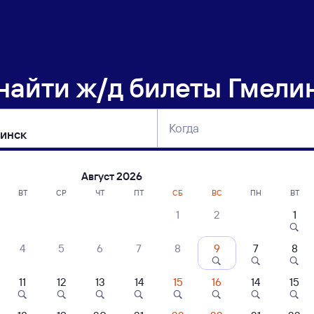
 найти
ж/д билеты Гмели
Когда
тербург
Москва
Сегодня
Завтра
Август 2026
ВТ
СР
ЧТ
ПТ
СБ
ВС
ПН
ВТ
1
2
1
сание поездов Гмелинская — Челябинс
4
5
6
7
8
9
7
8
11
12
13
14
15
16
14
15