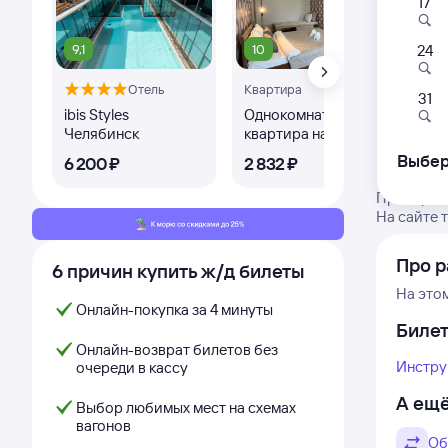
17
9,1
10
8,
24
Отель
Квартира
31
ibis Styles
Однокомнатная
Го
Челябинск
квартира на улице:
Сл
Тимирязева 8
Выбер
6 ⁠200 ⁠₽
2 ⁠832 ⁠₽
5 ⁠
Проверьте
На сайте 
Про р
6 причин купить ж/д билеты
На это
Онлайн-покупка за 4 минуты
Биле
Онлайн-возврат билетов без
Инстру
очереди в кассу
А ещё
Выбор любимых мест на схемах
вагонов
Об