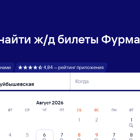
 найти
ж/д билеты Фурма
 нами
4,84 — рейтинг приложения
Когда
тербург
Москва
Сегодня
Завтра
Август 2026
ВТ
СР
ЧТ
ПТ
СБ
ВС
ПН
ВТ
1
2
1
сание поездов Фурманов — Новокуйб
4
5
6
7
8
9
7
8