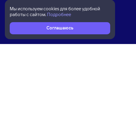
Мы используем cookies для более удобной
работы с сайтом.
Подробнее
Соглашаюсь
Расписание поездов
Ж/д билеты Фурманов → Новокуйб
Ком
Приложение Туту
О на
Вака
Конт
Прав