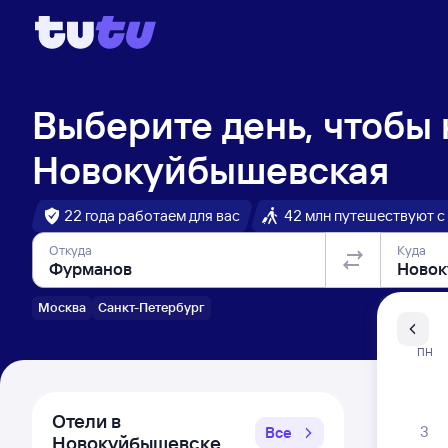
Выберите день, чтобы
Новокуйбышевская
22 года работаем для вас
42 млн путешествуют с
Откуда
Куда
Москва
Санкт-Петербург
Санкт-Пе
ПН
Распи
Отели в
3
Все
Новокуйбышевске