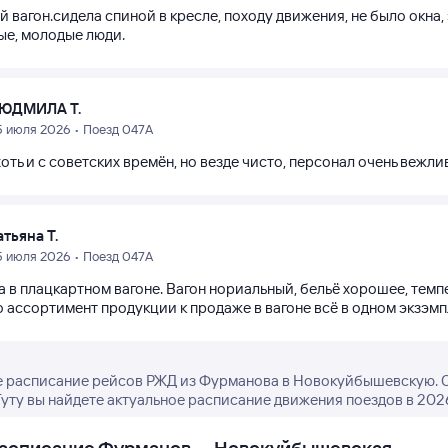
 вагон.сидела спиной в кресле, походу движения, не было окна, 
ые, молодые люди.
ЮДМИЛА Т.
5 июля 2026 • Поезд 047А
оть и с советских времён, но везде чисто, персонал очень вежли
атьяна Т.
5 июля 2026 • Поезд 047А
 в плацкартном вагоне. Вагон нориальный, бельё хорошее, темп
о ассортимент продукции к продаже в вагоне всё в одном экзэмп
 расписание рейсов РЖД из Фурманова в Новокуйбышевскую. О
Туту вы найдете актуальное расписание движения поездов в 2026