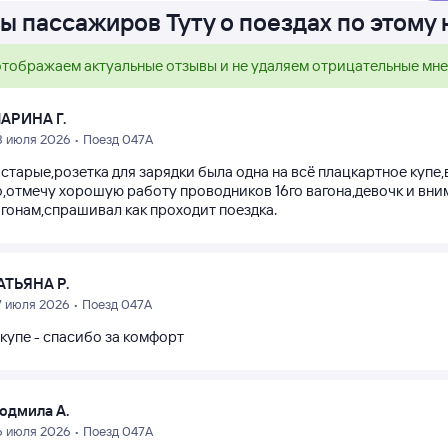
ы пассажиров Туту о поездах по этому
тображаем актуальные отзывы и не удаляем отрицательные мн
АРИНА Г.
8 июля 2026 • Поезд 047А
старые,розетка для зарядки была одна на всё плацкартное купе
,отмечу хорошую работу проводников 16го вагона,девочк и вни
агонам,спрашивал как проходит поездка.
АТЬЯНА Р.
7 июля 2026 • Поезд 047А
, купе - спасибо за комфорт
юдмила А.
6 июля 2026 • Поезд 047А