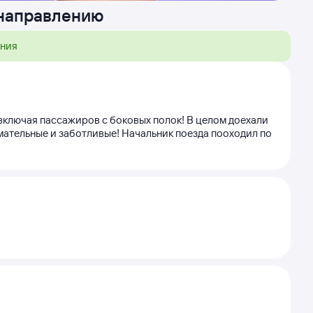
 направлению
ения
,включая пассажиров с боковых полок! В целом доехали
мательные и заботливые! Начальник поезда пооходил по