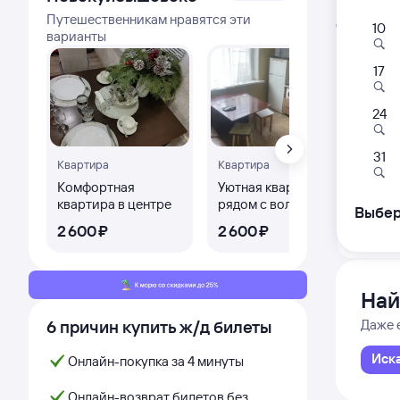
Распис
Путешественникам нравятся эти
Открыта про
10
варианты
17
047
10:
24
Фурма
31
Квартира
Квартира
Ква
из Санк
Комфортная
Уютная квартира
Кв
квартира в центре
рядом с волжскими
в о
Выбер
термами
Дни с
2 ⁠600 ⁠₽
2 ⁠600 ⁠₽
3 ⁠
Най
6 причин купить ж/д билеты
Даже 
Иск
Онлайн-покупка за 4 минуты
Онлайн-возврат билетов без