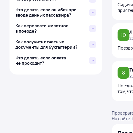
Сидячий
Что делать, если ошибся при
приятн
вводе данных пассажира?
Как перевезти животное
в поезде?
Л
10
2
Как получить отчетные
документы для бухгалтерии?
Поезд х
Что делать, если оплата
не проходит?
Т
8
2
Поездка
том, чт
Проверьте
На сайте 