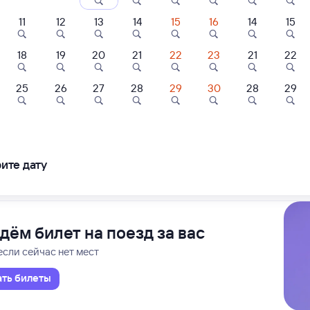
ание поездов Новокуйбышевская — Фурманов
дажа билетов на 3 ноября. Отправление и прибытие по местному времени
11
12
13
14
15
16
14
15
18
19
20
21
22
23
21
22
А
Проходящий
20 ч 40 м в пути
28
08:08
25
26
27
28
29
30
28
29
нов
Новокуйбыш
ртира
Квартира
Квартира
т-Петербурга-Главн.
Новокуйб
в 
артира Комфорт
Комфорт в облаках,
1-комнатная
блаках
шикарный вид
Квартира
ите дату
ледования
ближайшие: 6, 8, 10 августа
Ма
008 ⁠₽
3 ⁠000 ⁠₽
3 ⁠300 ⁠₽
дём билет на поезд за вас
если сейчас нет мест
ать билеты