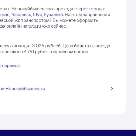
ова в Новокуйбышевскую проходят через города:
амас
,
Чапаевск
,
Шуя
,
Рузаевка
.
На этом направлении
шевской жд транспортом? Вы можете оформить
 онлайн на tutu.ru уже сейчас.
вскую выходит 3 026 рублей.
Цена билета на поезда
не около 4 791 рубля, в купейном вагоне
ы сервиса
ли Новокуйбышевска