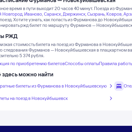
расписание Фурманов — Новокуйбышевская
ное время в пути выходит 20 часов 40 минут.
Поезда из Фурман
 Новгород
,
Иваново
,
Саранск
,
Дзержинск
,
Сызрань
,
Ковров
,
Арз
 поезд.
Хотите узнать, как попасть из Фурманова до Новокуйбы
онировать ржд билет по маршруту Фурманов — Новокуйбышевская
ты РЖД
низкая стоимость билета на поезд из Фурманова в Новокуйбыше
го следования Фурманов — Новокуйбышевская в плацкартном ваго
зительно 5 374 рубля.
кция по приобретению билетов
Способы оплаты
Правила работ
 здесь можно найти
ратные билеты из Фурманова в Новокуйбышевскую
Оте
леты на поезд в Новокуйбышевск