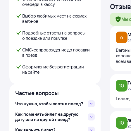
очереди в кассу
Отзыв
Выбор любимых мест на схемах
Мы о
вагонов
Подробные ответы на вопросы
М
6
о поездке или покупке
2
СМС-сопровождение до посадки
Вагоны 
в поезд
хорошо
всем в
Оформление без регистрации
на сайте
Т
10
2
Частые вопросы
1 вагон
Что нужно, чтобы сесть в поезд?
Как поменять билет на другую
дату или на другой поезд?
л
10
2
Как вернуть билет?