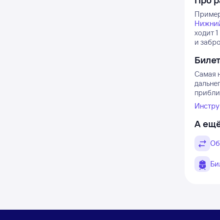
Про 
Пример
Нижний
ходит 1
и забр
Биле
Самая 
дальне
прибли
Инстру
А ещё
Об
Би