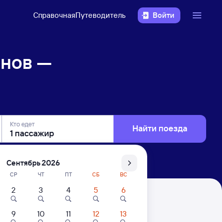
Справочная
Путеводитель
Войти
нов —
Кто едет
Найти поезда
Сентябрь 2026
СР
ЧТ
ПТ
СБ
ВС
2
3
4
5
6
ышевская
9
10
11
12
13