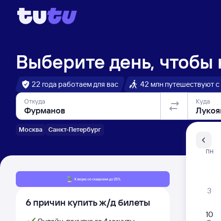
Выберите день, чтобы
22 года работаем для вас
42 млн путешествуют с
Откуда
Куда
Москва
Санкт-Петербург
Санкт-Пе
ПН
Распи
3
6 причин купить ж/д билеты
10