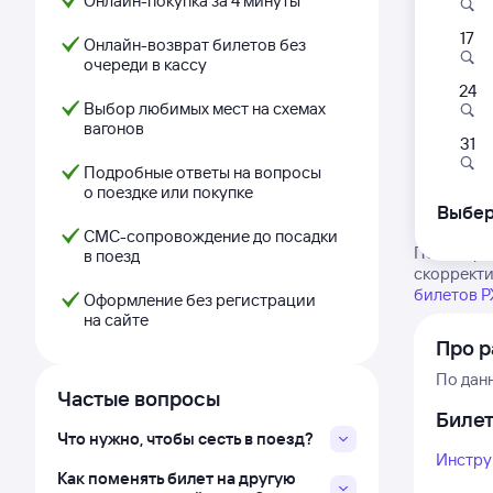
Онлайн-покупка за 4 минуты
17
Онлайн-возврат билетов без
очереди в кассу
24
Выбор любимых мест на схемах
вагонов
31
Подробные ответы на вопросы
о поездке или покупке
Выбер
СМС-сопровождение до посадки
Посмотрит
в поезд
скорректи
билетов 
Оформление без регистрации
на сайте
Про р
По дан
Частые вопросы
Биле
Что нужно, чтобы сесть в поезд?
Инстру
Как поменять билет на другую