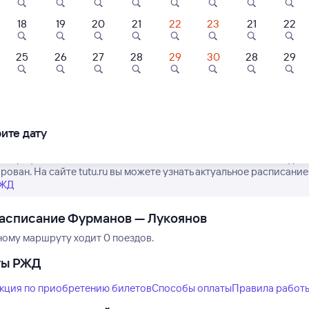
18
19
20
21
22
23
21
22
25
26
27
28
29
30
28
29
Нет рейсов по этому
Измените место отправления или при
другой транспо
ите дату
е график движения поездов дальнего следования РЖД из Фурман
рован. На сайте tutu.ru вы можете узнать актуальное расписание
РЖД
асписание Фурманов — Лукоянов
ному маршруту ходит 0 поездов.
ты РЖД
кция по приобретению билетов
Способы оплаты
Правила работ