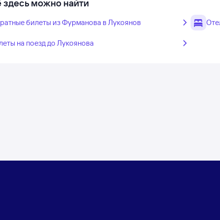
 здесь можно найти
ратные билеты из Фурманова в Лукоянов
Оте
леты на поезд до Лукоянова