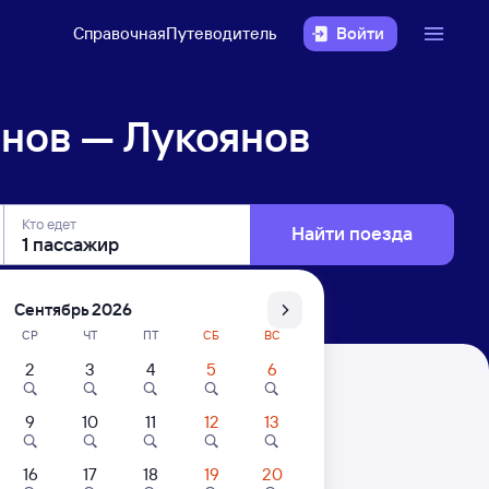
Справочная
Путеводитель
Войти
нов — Лукоянов
Кто едет
Найти поезда
Сентябрь 2026
СР
ЧТ
ПТ
СБ
ВС
2
3
4
5
6
9
10
11
12
13
16
17
18
19
20