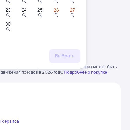
23
24
25
26
27
30
 маршруту
бытия, либо посмотрите
рт
Выбрать
ова в Лукоянов. Будьте внимательны, график может быть
 движения поездов в 2026 году.
Подробнее о покупке
ы сервиса