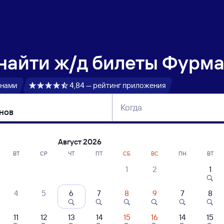
 найти
ж/д билеты Фурма
 нами
4,84 — рейтинг приложения
Когда
тербург
Москва
Сегодня
Завтра
Август 2026
ВТ
СР
ЧТ
ПТ
СБ
ВС
ПН
ВТ
1
2
1
сание поездов Фурманов — Лукоянов
4
5
6
7
8
9
7
8
11
12
13
14
15
16
14
15