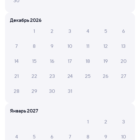
30
Искать билеты
Декабрь 2026
Отели в Москве
Все
1
2
3
4
5
6
Путешественникам нравятся эти варианты
7
8
9
10
11
12
13
14
15
16
17
18
19
20
8,4
21
22
23
24
25
26
27
Квартира
Отель
Отель
Апартаменты Радуга
Nabat palace
Изма
28
29
30
31
2 ⁠917 ⁠₽
4 ⁠395 ⁠₽
3 ⁠507
Январь 2027
1
2
3
Отзывы пассажиров Туту о поездах
по этому направлению
4
5
6
7
8
9
10