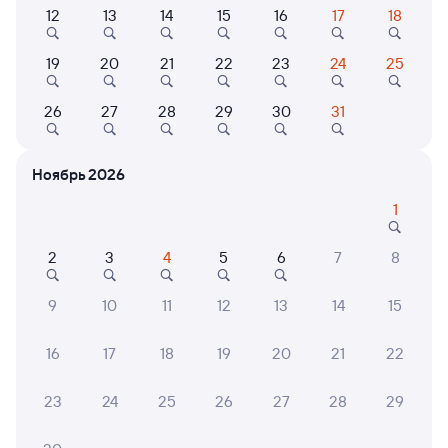
Выберите дату
12
13
14
15
16
17
18
Самый быстрый
Фирменный
19
20
21
22
23
24
25
003С
Кавказ (двухэтажный)
Проходящий
9,1
26
27
28
29
30
31
23 ч 9 м в пути
21:16
20:25
Ессентуки
Москва Казанская
Ноябрь 2026
из Кисловодска
Москва
1
Дни следования
ближайшие: 9, 10, 11 августа
Маршрут
2
3
4
5
6
7
8
Купе
СВ
Люкс
от
2 ⁠423 ⁠₽
от
17 ⁠403 ⁠₽
от
58 ⁠518 ⁠₽
9
10
11
12
13
14
15
Выберите дату
16
17
18
19
20
21
22
Найдём билет на поезд за вас
23
24
25
26
27
28
29
Даже если сейчас нет мест