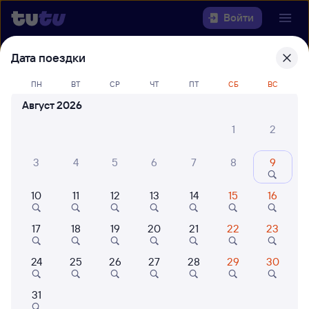
Войти
Дата поездки
Выберите день, чтобы найти
ж/д
билеты Ессентуки — Москва
ПН
ВТ
СР
ЧТ
ПТ
СБ
ВС
Казанская
Август 2026
1
2
Откуда
3
4
5
6
7
8
9
Куда
10
11
12
13
14
15
16
Когда
17
18
19
20
21
22
23
Кто едет
24
25
26
27
28
29
30
Найти поезда
31