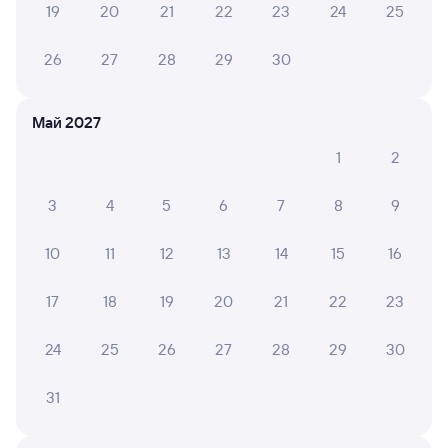
19
20
21
22
23
24
25
6 причин купить ж/д билеты
26
27
28
29
30
Онлайн-покупка за 4 минуты
Онлайн-возврат билетов без очереди в кассу
Май 2027
1
2
Выбор любимых мест на схемах вагонов
Подробные ответы на вопросы о поездке или
3
4
5
6
7
8
9
покупке
10
11
12
13
14
15
16
СМС-сопровождение до посадки в поезд
Оформление без регистрации на сайте
17
18
19
20
21
22
23
24
25
26
27
28
29
30
Частые вопросы
31
Что нужно, чтобы сесть в поезд?
Как поменять билет на другую дату или