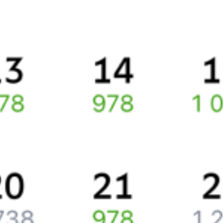
Правила работы сервиса
Какие документы нужны для поездок в СНГ
Про расписание Ереван Центр — Кутум
По выбранному направлению курсирует 0 поездов.
Ищете как добраться из
Еревана
до
Астрахани
или как доехать
на поезде?
Вы можете заказать и купить железнодорожный билет по
маршруту
Ереван
–
Астрахань
через интернет уже сейчас.
Путешественникам
Справочная
Путеводитель по странам
Бонусная программа
Подарочные сертификаты