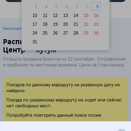
3
4
5
6
7
8
9
10
11
12
13
14
15
16
17
18
19
20
21
22
23
·
Расписание поездов
Ж/д билеты Ереван → Астрахань
24
25
26
27
28
29
30
Расписание поездов Ереван
31
Центр — Кутум
Открыта продажа билетов на 22 сентября · Отправление
и прибытие по местному времени. Цены за 1 пассажира
Поездов по данному маршруту на указанную дату не
найдено.
Поезда по указанному маршруту не ходят или сейчас
нет свободных мест.
Попробуйте повторить данный поиск позже