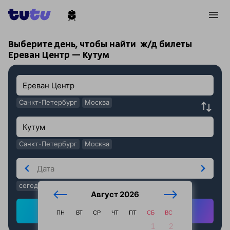
!
!
Выберите день, чтобы найти
ж/д билеты
Ереван Центр — Кутум
Санкт-Петербург
Москва
Санкт-Петербург
Москва
сегодня
завтра
послезавтра
Август 2026
Найти ж/д билеты
ПН
ВТ
СР
ЧТ
ПТ
СБ
ВС
1
2