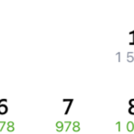
Что нужно, чтобы сесть в поезд?
Как поменять билет на другую дату или на другой поезд?
Как вернуть билет?
Что делать, если ошибся при вводе данных пассажира?
Как перевезти животное в поезде?
Как получить отчетные документы для бухгалтерии?
Что делать, если оплата не проходит?
Билеты РЖД
Вы можете заказать электронный жд билет и
железнодорожный билет на бланке РЖД.
Если вас интересует цена билета на поезд от
Еревана
до
Астрахани
, то укажите дату поездки. При этом вы увидите
стоимость билетов во всех доступных вагонах (плацкарт, купе
и др.) и сможете купить жд билеты
Ереван
–
Астрахань
онлайн.
Инструкция по приобретению билетов
Способы оплаты