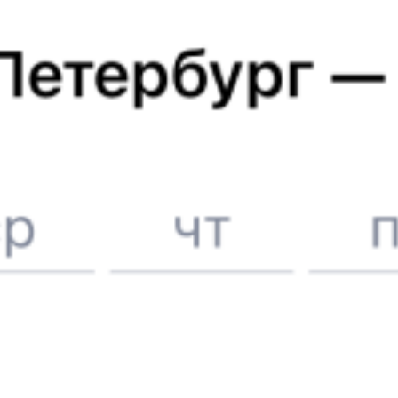
Железнодорожные билеты в
Астрахань
Отели в Астрахани
Поддержка 24/7 на Туту
6 причин купить ж/д билеты именно здесь
Онлайн-покупка за 4 минуты
Онлайн-возврат билетов без очереди в кассу
Выбор любимых мест на схемах вагонов
Подробные ответы на вопросы о поездке или покупке
СМС-сопровождение до посадки в поезд
Оформление без регистрации на сайте
Частые вопросы