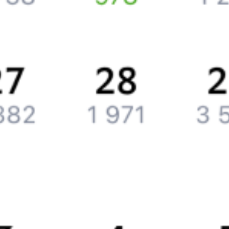
Компания
История Туту.ру
Вакансии
Обратная связь
Контактная информация
Партнерам
Реклама на Туту.ру
Партнерская программа
Загрузите в
App Store
Загрузите в
Google Play
Загрузите в