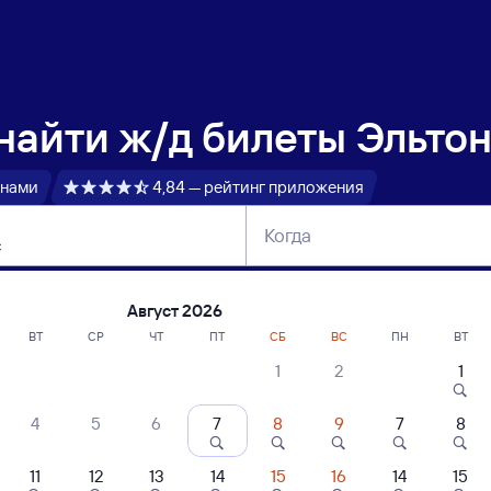
 найти
ж/д билеты Эльто
 нами
4,84 — рейтинг приложения
Когда
тербург
Москва
Сегодня
Завтра
Август 2026
ВТ
СР
ЧТ
ПТ
СБ
ВС
ПН
ВТ
1
2
1
сание поездов Эльтон — Манас
4
5
6
7
8
9
7
8
11
12
13
14
15
16
14
15