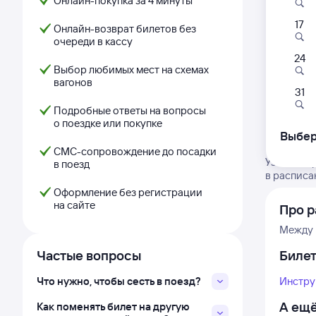
Онлайн-покупка за 4 минуты
17
Онлайн-возврат билетов без
очереди в кассу
24
Выбор любимых мест на схемах
вагонов
31
Подробные ответы на вопросы
о поездке или покупке
Выбер
СМС-сопровождение до посадки
Узнайте в
в поезд
в расписа
Оформление без регистрации
на сайте
Про р
Между 
Частые вопросы
Биле
Что нужно, чтобы сесть в поезд?
Инстру
А ещё
Как поменять билет на другую