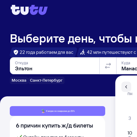
Выберите день, чтобы
22 года работаем для вас
42 млн путешествуют с
Откуда
Куда
Москва
Санкт-Петербург
Санкт-Пе
ПН
Распи
3
6 причин купить ж/д билеты
10