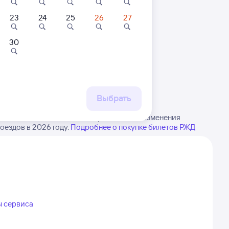
23
24
25
26
27
30
 маршруту
бытия, либо посмотрите
рт
Выбрать
тона в Манас. Имейте в виду, возможны изменения
оездов в 2026 году.
Подробнее о покупке билетов РЖД
ы сервиса