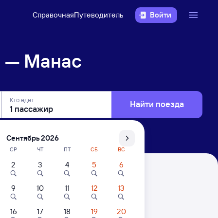
Справочная
Путеводитель
Войти
н — Манас
Кто едет
Найти поезда
Сентябрь 2026
СР
ЧТ
ПТ
СБ
ВС
2
3
4
5
6
9
10
11
12
13
16
17
18
19
20