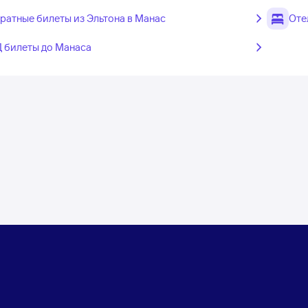
ратные билеты из Эльтона в Манас
Оте
 билеты до Манаса