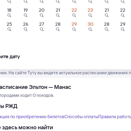
18
19
20
21
22
23
21
22
25
26
27
28
29
30
28
29
Нет рейсов по этому
Измените место отправления или при
другой транспо
ите дату
ремя отправления и прибытия пассажирских поездов РЖД из Эль
нии. На сайте Туту вы видите актуальное расписание движения п
асписание Эльтон — Манас
городами ходит 0 поездов.
ты РЖД
кция по приобретению билетов
Способы оплаты
Правила работ
 здесь можно найти