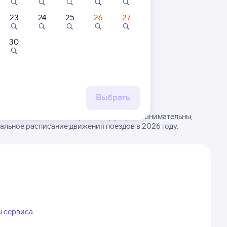
23
24
25
26
27
30
 маршруту
бытия, либо посмотрите
рт
Выбрать
РЖД из Эльтона в Малую Вишеру. Будьте внимательны,
туальное расписание движения поездов в 2026 году.
ы сервиса