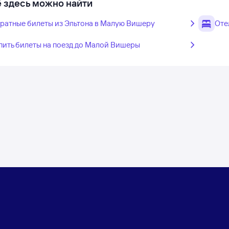
 здесь можно найти
ратные билеты из Эльтона в Малую Вишеру
Оте
пить билеты на поезд до Малой Вишеры