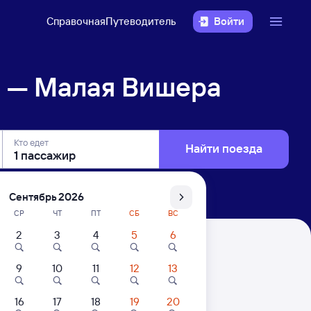
Справочная
Путеводитель
Войти
н — Малая Вишера
Кто едет
Найти поезда
Сентябрь 2026
СР
ЧТ
ПТ
СБ
ВС
2
3
4
5
6
а
9
10
11
12
13
16
17
18
19
20