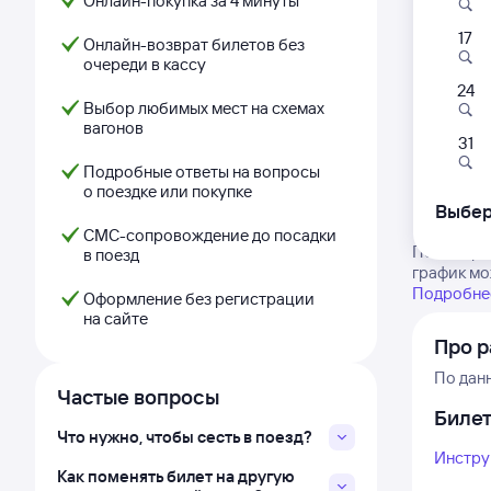
Онлайн-покупка за 4 минуты
17
Онлайн-возврат билетов без
очереди в кассу
24
Выбор любимых мест на схемах
вагонов
31
Подробные ответы на вопросы
о поездке или покупке
Выбер
СМС-сопровождение до посадки
Посмотрит
в поезд
график мо
Подробнее
Оформление без регистрации
на сайте
Про р
По дан
Частые вопросы
Биле
Что нужно, чтобы сесть в поезд?
Инстру
Как поменять билет на другую