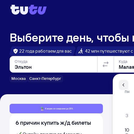
Выберите день, чтобы
22 года работаем для вас
42 млн путешествуют с
Откуда
Куда
Москва
Санкт-Петербург
Санкт-Пе
ПН
Распи
3
6 причин купить ж/д билеты
10