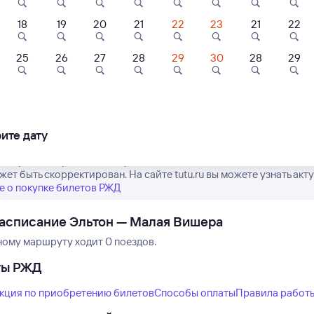
18
19
20
21
22
23
21
22
25
26
27
28
29
30
28
29
Нет рейсов по этому
Измените место отправления или при
другой транспо
ите дату
е время отправления и прибытия поездов дальнего следования 
жет быть скорректирован. На сайте tutu.ru вы можете узнать ак
 о покупке билетов РЖД
асписание Эльтон — Малая Вишера
ному маршруту ходит 0 поездов.
ты РЖД
кция по приобретению билетов
Способы оплаты
Правила работ