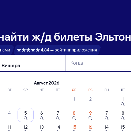
 найти
ж/д билеты Эльто
 нами
4,84 — рейтинг приложения
Когда
тербург
Москва
Сегодня
Завтра
Август 2026
ВТ
СР
ЧТ
ПТ
СБ
ВС
ПН
ВТ
1
2
1
сание поездов Эльтон — Малая Вишер
4
5
6
7
8
9
7
8
11
12
13
14
15
16
14
15