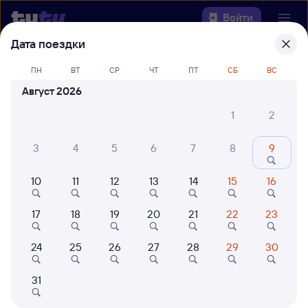
Войти
Дата поездки
Выберите день, чтобы найти
ж/д
ПН
ВТ
СР
ЧТ
ПТ
СБ
ВС
билеты Эльтон — Курган
Август 2026
Откуда
1
2
Куда
3
4
5
6
7
8
9
10
11
12
13
14
15
16
Когда
17
18
19
20
21
22
23
Кто едет
24
25
26
27
28
29
30
Найти поезда
31