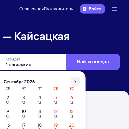
Справочная
Путеводитель
Войти
 — Кайсацкая
Кто едет
Найти поезда
Сентябрь 2026
СР
ЧТ
ПТ
СБ
ВС
2
3
4
5
6
9
10
11
12
13
16
17
18
19
20