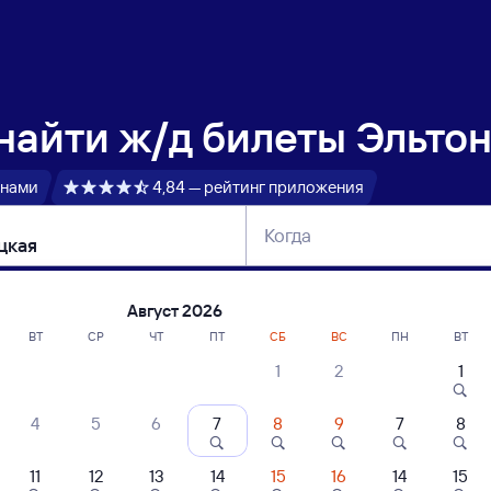
 найти
ж/д билеты Эльтон
 нами
4,84 — рейтинг приложения
Когда
тербург
Москва
Сегодня
Завтра
Август 2026
ВТ
СР
ЧТ
ПТ
СБ
ВС
ПН
ВТ
1
2
1
сание поездов Эльтон — Кайсацкая
4
5
6
7
8
9
7
8
11
12
13
14
15
16
14
15