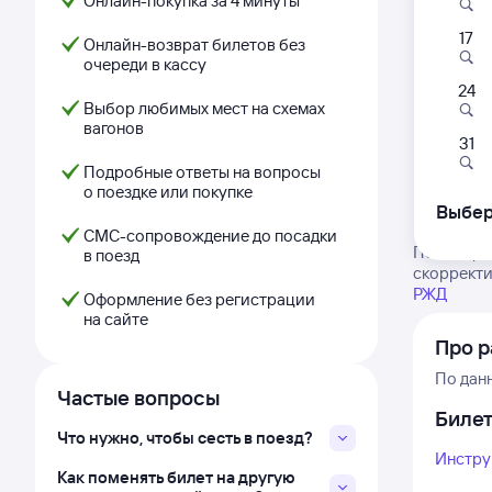
Онлайн-покупка за 4 минуты
17
Онлайн-возврат билетов без
очереди в кассу
24
Выбор любимых мест на схемах
вагонов
31
Подробные ответы на вопросы
о поездке или покупке
Выбер
СМС-сопровождение до посадки
Посмотрит
в поезд
скорректи
РЖД
Оформление без регистрации
на сайте
Про р
По дан
Частые вопросы
Биле
Что нужно, чтобы сесть в поезд?
Инстру
Как поменять билет на другую