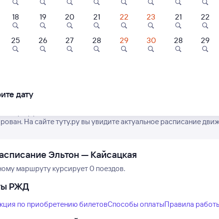
18
19
20
21
22
23
21
22
25
26
27
28
29
30
28
29
Нет рейсов по этому
Измените место отправления или при
другой транспо
ите дату
е маршрут поездов дальнего следования РЖД из Эльтона в Кайс
рован. На сайте туту.ру вы увидите актуальное расписание движ
асписание Эльтон — Кайсацкая
ному маршруту курсирует 0 поездов.
ты РЖД
кция по приобретению билетов
Способы оплаты
Правила работ