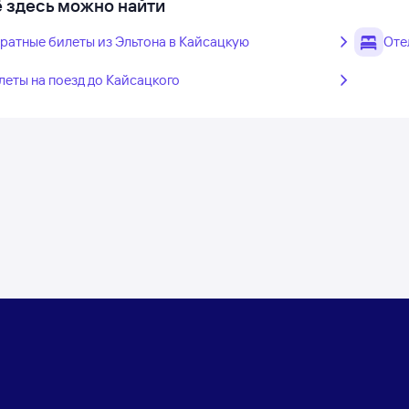
 здесь можно найти
ратные билеты из Эльтона в Кайсацкую
Оте
леты на поезд до Кайсацкого