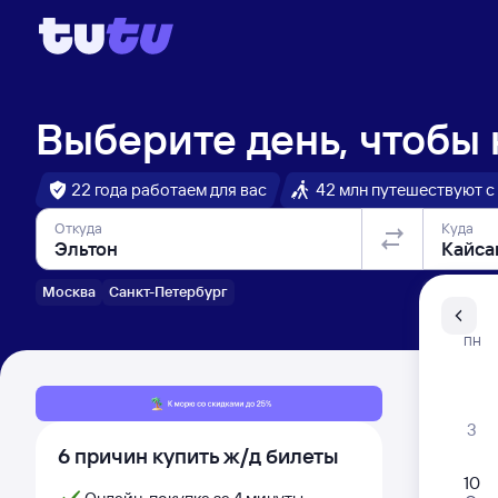
Выберите день, чтобы
22 года работаем для вас
42 млн путешествуют с
Откуда
Куда
Москва
Санкт-Петербург
Санкт-Пе
ПН
Распи
3
6 причин купить ж/д билеты
10