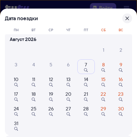
Войти
Дата поездки
Выберите день, чтобы найти
ж/д
ПН
ВТ
СР
ЧТ
ПТ
СБ
ВС
билеты Эльтон — Артезиан
Август 2026
22 года работаем для вас
42 млн путешествуют с на
1
2
Откуда
3
4
5
6
7
8
9
Куда
10
11
12
13
14
15
16
Когда
17
18
19
20
21
22
23
Кто едет
24
25
26
27
28
29
30
31
Найти поезда