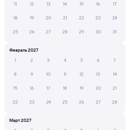
11
12
13
14
15
16
17
А ещё здесь можно найти
18
19
20
21
22
23
24
Обратные билеты из Эльтона в Артезиан
Отели
25
26
27
28
29
30
31
Билеты на поезд до Артезиана
Февраль 2027
1
2
3
4
5
6
7
8
9
10
11
12
13
14
15
16
17
18
19
20
21
22
23
24
25
26
27
28
Март 2027