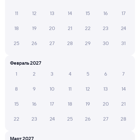
Путешественникам нравятся эти варианты
11
12
13
14
15
16
17
18
19
20
21
22
23
24
8,9
8,7
9,0
25
26
27
28
29
30
31
Отель
Отель
Фрегат
Cosmos
Тайв
Февраль 2027
Петрозаводск
1
2
3
4
5
6
7
13 ⁠542 ⁠₽
11 ⁠700 ⁠₽
9 ⁠680
8
9
10
11
12
13
14
Отзывы пассажиров Туту о поездах
по этому направлению
15
16
17
18
19
20
21
Мы отображаем актуальные отзывы и не удаляем
22
23
24
25
26
27
28
отрицательные мнения
Март 2027
ПАВЕЛ Н.