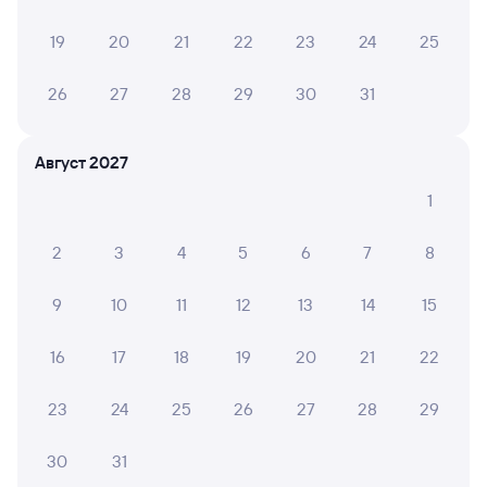
Частые вопросы
19
20
21
22
23
24
25
Что нужно, чтобы сесть в поезд?
26
27
28
29
30
31
Как поменять билет на другую дату или
на другой поезд?
Август 2027
Как вернуть билет?
1
Что делать, если ошибся при вводе данных
пассажира?
2
3
4
5
6
7
8
Как перевезти животное в поезде?
Как получить отчетные документы для
9
10
11
12
13
14
15
бухгалтерии?
16
17
18
19
20
21
22
Что делать, если оплата не проходит?
23
24
25
26
27
28
29
Посмотрите расписание поездов дальнего следования РЖД
из Ельца в Петрозаводск-Пасс. Будьте внимательны, график
30
31
может быть скорректирован. На сайте tutu.ru вы можете