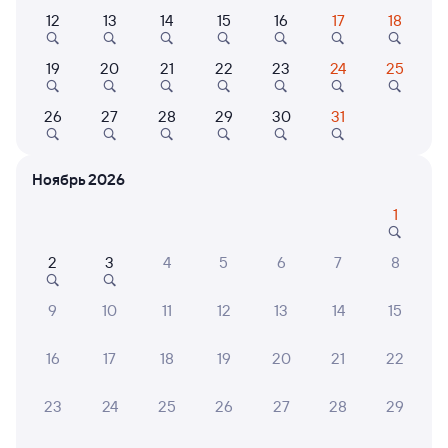
Выберите дату
12
13
14
15
16
17
18
Самый быстрый
19
20
21
22
23
24
25
226С
Проходящий
7,3
26
27
28
29
30
31
22 ч 40 м в пути
13:50
12:30
Елец
Петрозаводск-Пасс
Ноябрь 2026
из Адлера
Петрозаводск
в Мурманск
1
Дни следования
ближайшие: 5, 7, 9 августа
Маршрут
2
3
4
5
6
7
8
Плацкарт
Купе
СВ
от
5 ⁠364 ⁠₽
от
7 ⁠236 ⁠₽
от
21 ⁠814 ⁠₽
9
10
11
12
13
14
15
Выберите дату
16
17
18
19
20
21
22
23
24
25
26
27
28
29
293С
Проходящий
7,7