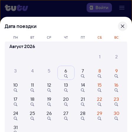
Войти
Дата поездки
Выберите день, чтобы найти
ж/д
билеты Елец — Петрозаводск-Пасс
ПН
ВТ
СР
ЧТ
ПТ
СБ
ВС
Август 2026
22 года работаем для вас
42 млн путешествуют с на
Откуда
1
2
Куда
3
4
5
6
7
8
9
10
11
12
13
14
15
16
Когда
17
18
19
20
21
22
23
Кто едет
24
25
26
27
28
29
30
Найти поезда
31