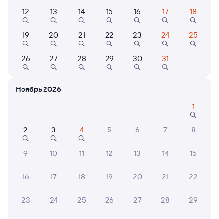
12
13
14
15
16
17
18
Выберите дату
19
20
21
22
23
24
25
Фирменный
002Э
Россия
Проходящий
8,4
26
27
28
29
30
31
2 д 14 ч 23 м в пути
12:38
06:01
Ноябрь 2026
Екатеринбург Пасс.
Улан-Удэ Пасс.
Екатеринбург
Улан-Удэ
1
из Москвы Ярославской
в Владивосток (ж/д вокзал)
2
3
4
5
6
7
8
Дни следования
ближайшие: 7, 8, 9 августа
Маршрут
9
10
11
12
13
14
15
Купе
Плацкарт
от
6 ⁠837 ⁠₽
от
9 ⁠829 ⁠₽
16
17
18
19
20
21
22
Выберите дату
23
24
25
26
27
28
29
082И
Проходящий
7,7