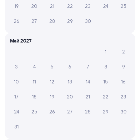
19
20
21
22
23
24
25
ЕЛЕНА Р.
10
04 августа 2026 • Поезд 010Н
26
27
28
29
30
Очень хороший 3 вагон. Персонал вежливый. В
туалете чисто. Нам понравился.
Май 2027
1
2
ЮЛИЯ Л.
10
04 августа 2026 • Поезд 002Э «Россия»
3
4
5
6
7
8
9
Очень хороший поезд,даже душ есть!
10
11
12
13
14
15
16
17
18
19
20
21
22
23
ГАЛИНА Е.
10
04 августа 2026 • Поезд 002Э «Россия»
24
25
26
27
28
29
30
Комфортно и удобно. Спасибо.
31
Кристина С.
6