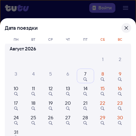
Войти
Дата поездки
Выберите день, чтобы найти
ж/д
билеты Екатеринбург Пасс. — Улан-
ПН
ВТ
СР
ЧТ
ПТ
СБ
ВС
Удэ Пасс.
Август 2026
22 года работаем для вас
42 млн путешествуют с на
1
2
Откуда
3
4
5
6
7
8
9
Куда
10
11
12
13
14
15
16
Когда
17
18
19
20
21
22
23
Кто едет
24
25
26
27
28
29
30
Найти поезда
31