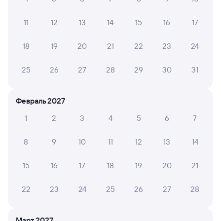
070Я
Проходящий
8,9
2 д 16 ч 15 м в пути
11
12
13
14
15
16
17
22:06
17:21
18
19
20
21
22
23
24
Екатеринбург Пасс.
Улан-Удэ Пасс.
Екатеринбург
Улан-Удэ
из Москвы Ярославской
в Читу-2
25
26
27
28
29
30
31
Дни следования
ближайшие: 7, 8, 9 августа
Маршрут
Февраль 2027
Купе
Плацкарт
от
8 ⁠843 ⁠₽
от
9 ⁠829 ⁠₽
1
2
3
4
5
6
7
Выберите дату
8
9
10
11
12
13
14
15
16
17
18
19
20
21
Найдём билет на поезд за вас
Даже если сейчас нет мест
22
23
24
25
26
27
28
Искать билеты
Март 2027