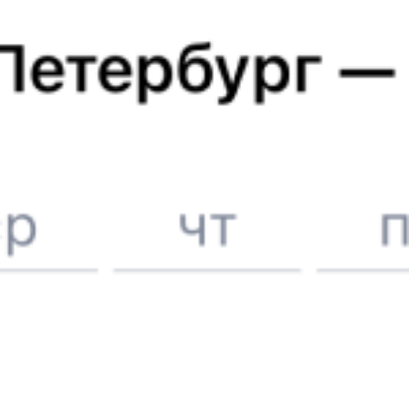
Метро в г. Прага
Расписание поездов в
Прагу
Вокзал Екатеринбург
6 причин купить ж/д билеты именно здесь
Онлайн-покупка за 4 минуты
Онлайн-возврат билетов без очереди в кассу
Выбор любимых мест на схемах вагонов
Подробные ответы на вопросы о поездке или покупке
СМС-сопровождение до посадки в поезд
Оформление без регистрации на сайте
Частые вопросы
Что нужно, чтобы сесть в поезд?