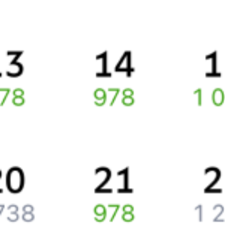
Правила работы сервиса
Про расписание Екатеринбург Пасс. — Прага
По выбранному маршруту курсирует 0 поездов.
Ищете как добраться из
Екатеринбурга
до
Праги
или как доехать
на поезде?
Наш сервис позволяет заказать и купить железнодорожный
билет по маршруту
Екатеринбург
–
Прага
через интернет прямо
сейчас.
Путешественникам
Справочная
Путеводитель по странам
Бонусная программа
Подарочные сертификаты
Компания