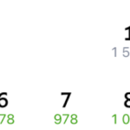
Как поменять билет на другую дату или на другой поезд?
Как вернуть билет?
Что делать, если ошибся при вводе данных пассажира?
Как перевезти животное в поезде?
Как получить отчетные документы для бухгалтерии?
Что делать, если оплата не проходит?
Билеты РЖД
Вы можете заказать электронный жд билет и
железнодорожный билет на бланке РЖД.
Если вас интересует цена билета на поезд от
Екатеринбурга
до
Праги
, то укажите дату поездки. При этом вы увидите
стоимость билетов во всех доступных вагонах (плацкарт, купе
и др.) и сможете купить жд билеты
Екатеринбург
–
Прага
онлайн.
Инструкция по приобретению билетов
Способы оплаты