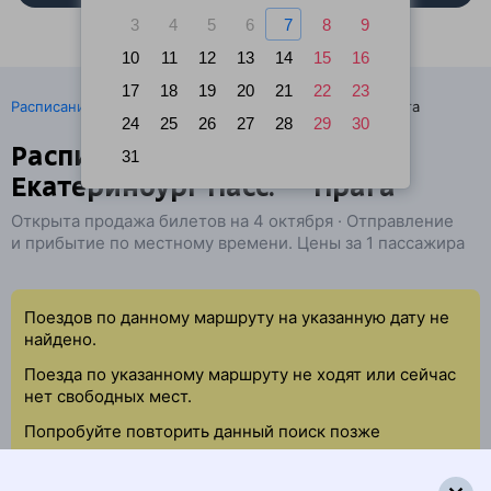
3
4
5
6
7
8
9
10
11
12
13
14
15
16
17
18
19
20
21
22
23
·
Расписание поездов
Ж/д билеты Екатеринбург → Прага
24
25
26
27
28
29
30
Расписание поездов
31
Екатеринбург Пасс. — Прага
Открыта продажа билетов на 4 октября · Отправление
и прибытие по местному времени. Цены за 1 пассажира
Поездов по данному маршруту на указанную дату не
найдено.
Поезда по указанному маршруту не ходят или сейчас
нет свободных мест.
Попробуйте повторить данный поиск позже