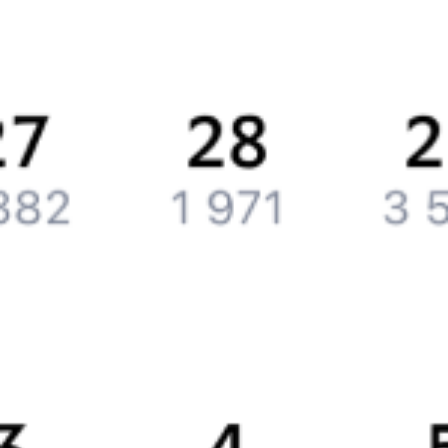
История Туту.ру
Вакансии
Обратная связь
Контактная информация
Партнерам
Реклама на Туту.ру
Партнерская программа
Загрузите в
App Store
Загрузите в
Google Play
Загрузите в
AppGallery