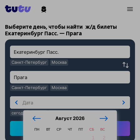
!
!
Выберите день, чтобы найти
ж/д билеты
Екатеринбург Пасс. — Прага
Санкт-Петербург
Москва
Санкт-Петербург
Москва
сегодня
завтра
послезавтра
Август 2026
Найти ж/д билеты
ПН
ВТ
СР
ЧТ
ПТ
СБ
ВС
1
2