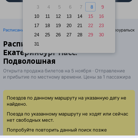
3
4
5
6
7
8
9
10
11
12
13
14
15
16
17
18
19
20
21
22
23
·
Расписание поездов
Ж/д билеты Екатеринбург → Первоуральск
24
25
26
27
28
29
30
Расписание поездов
31
Екатеринбург Пасс. —
Подволошная
Открыта продажа билетов на 5 ноября · Отправление
и прибытие по местному времени. Цены за 1 пассажира
Поездов по данному маршруту на указанную дату не
найдено.
Поезда по указанному маршруту не ходят или сейчас
нет свободных мест.
Попробуйте повторить данный поиск позже