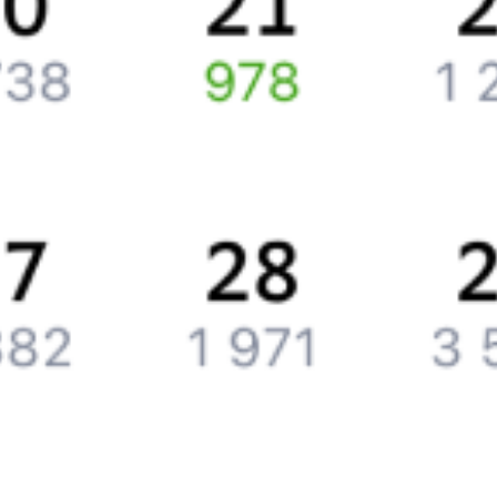
Путеводитель по странам
Бонусная программа
Подарочные сертификаты
Компания
История Туту.ру
Вакансии
Обратная связь
Контактная информация
Партнерам
Реклама на Туту.ру
Партнерская программа