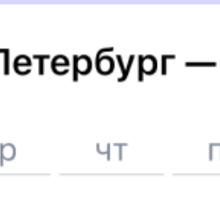
Отели Первоуральска
Билеты на поезд в
Первоуральск
Вокзал Екатеринбург
Отели в Первоуральске
Поддержка 24/7 на Туту
6 причин купить ж/д билеты именно здесь
Онлайн-покупка за 4 минуты
Онлайн-возврат билетов без очереди в кассу
Выбор любимых мест на схемах вагонов
Подробные ответы на вопросы о поездке или покупке
СМС-сопровождение до посадки в поезд
Оформление без регистрации на сайте