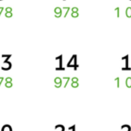
(плацкарт, купе и др.) и сможете купить жд билеты
Екатеринбург
–
Первоуральск
онлайн.
Инструкция по приобретению билетов
Способы оплаты
Правила работы сервиса
Про расписание Екатеринбург Пасс. — Подволошная
Расстояние между
Первоуральском
и
Екатеринбургом
50
километров. Среднее время в пути .
По этому направлению курсирует 0 поездов.
Ищете как добраться из
Екатеринбурга
до
Первоуральска
или
как доехать на поезде?
Попробуйте заказать и купить железнодорожный билет по
маршруту
Екатеринбург
–
Первоуральск
через интернет уже
сейчас.
Путешественникам
Справочная