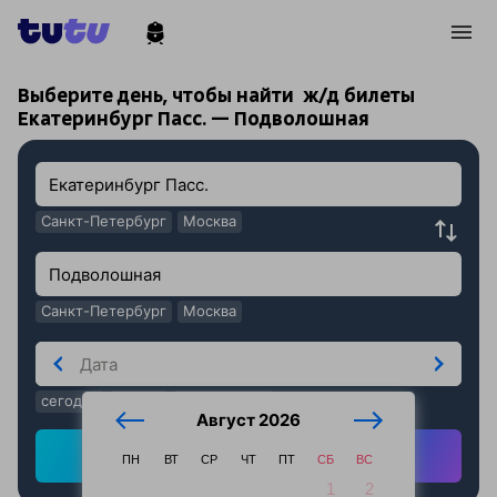
!
!
Выберите день, чтобы найти
ж/д билеты
Екатеринбург Пасс. — Подволошная
Санкт-Петербург
Москва
Санкт-Петербург
Москва
сегодня
завтра
послезавтра
Август 2026
Найти ж/д билеты
ПН
ВТ
СР
ЧТ
ПТ
СБ
ВС
1
2