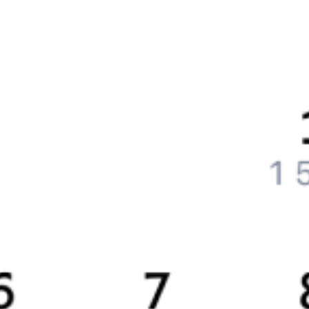
Частые вопросы
Что нужно, чтобы сесть в поезд?
Как поменять билет на другую дату или на другой поезд?
Как вернуть билет?
Что делать, если ошибся при вводе данных пассажира?
Как перевезти животное в поезде?
Как получить отчетные документы для бухгалтерии?
Что делать, если оплата не проходит?
Билеты РЖД
Вы можете заказать электронный жд билет и
железнодорожный билет на бланке РЖД.
Если вас интересует цена билета на поезд от
Екатеринбурга
до
Первоуральска
, то укажите дату поездки. При этом
вы увидите стоимость билетов во всех доступных вагонах