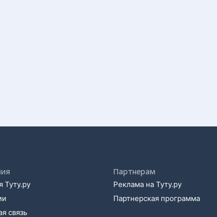
ния
Партнерам
 Туту.ру
Реклама на Туту.ру
ии
Партнерская программа
я связь