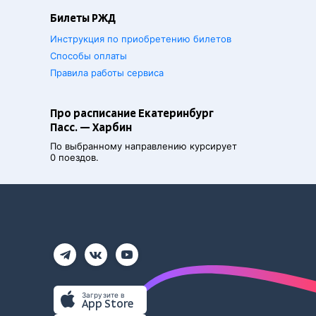
Билеты РЖД
Инструкция по приобретению билетов
Способы оплаты
Правила работы сервиса
Про расписание Екатеринбург
Пасс. — Харбин
По выбранному направлению курсирует
0 поездов.
Загрузите в
App Store