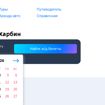
Туры
Путеводитель
Аренда авто
Справочная
 Харбин
ату
Найти ж/д билеты
26
Т
СБ
ВС
4
5
6
1
12
13
8
19
20
5
26
27
ажира