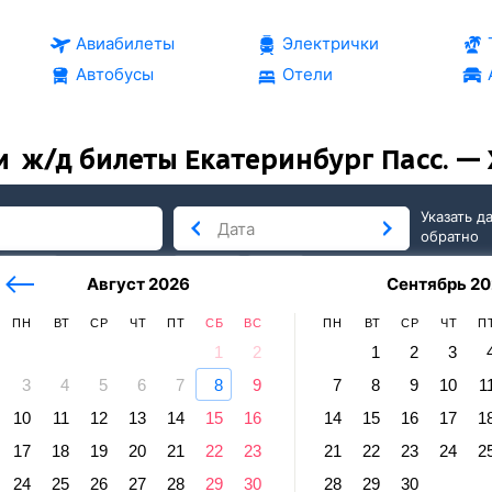
Авиабилеты
Электрички
Автобусы
Отели
и
ж/д билеты Екатеринбург Пасс. —
Указать д
обратно
тербург
сегодня
завтра
Август 2026
Сентябрь 20
послезавтра
ПН
ВТ
СР
ЧТ
ПТ
СБ
ВС
ПН
ВТ
СР
ЧТ
П
1
2
1
2
3
3
4
5
6
7
8
9
7
8
9
10
1
 Харбин
10
11
12
13
14
15
16
14
15
16
17
1
ринбург Пасс. — Харбин
17
18
19
20
21
22
23
21
22
23
24
2
правление и прибытие по местному времени. Цены за 1 пасс
24
25
26
27
28
29
30
28
29
30