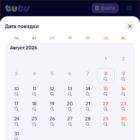
Войти
Дата поездки
Выберите день, чтобы найти
ж/д
билеты Ейск — Москва
ПН
ВТ
СР
ЧТ
ПТ
СБ
ВС
Август 2026
Откуда
1
2
Куда
3
4
5
6
7
8
9
Когда
10
11
12
13
14
15
16
Кто едет
17
18
19
20
21
22
23
Найти поезда
24
25
26
27
28
29
30
31