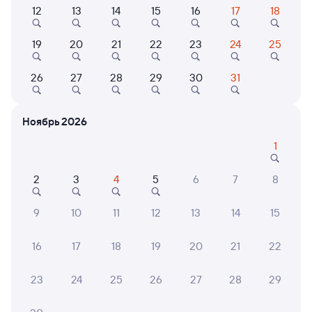
12
13
14
15
16
17
18
232С
7,1
19
20
21
22
23
24
25
1 д 6 ч 12 м в пути
10:03
16:15
26
27
28
29
30
31
Ейск
Москва Киевская
Москва
Дни следования
ближайшие: 8, 9, 10 августа
Маршрут
Ноябрь 2026
1
Купе
Плацкарт
от
5 ⁠650 ⁠₽
от
6 ⁠093 ⁠₽
2
3
4
5
6
7
8
Выберите дату
9
10
11
12
13
14
15
Найдём билет на поезд за вас
16
17
18
19
20
21
22
Даже если сейчас нет мест
23
24
25
26
27
28
29
Искать билеты