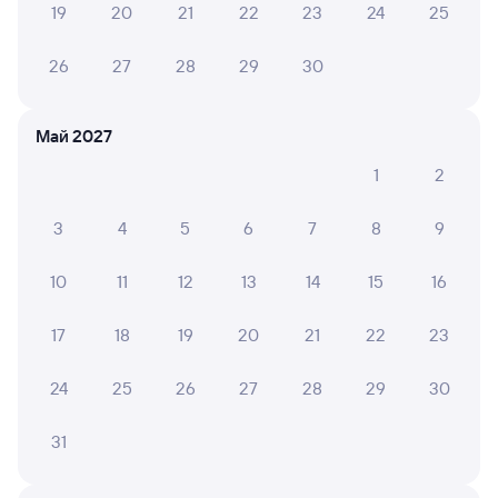
19
20
21
22
23
24
25
6 причин купить ж/д билеты
26
27
28
29
30
Онлайн-покупка за 4 минуты
Май 2027
Онлайн-возврат билетов без очереди в кассу
1
2
Выбор любимых мест на схемах вагонов
Подробные ответы на вопросы о поездке или
3
4
5
6
7
8
9
покупке
10
11
12
13
14
15
16
СМС-сопровождение до посадки в поезд
17
18
19
20
21
22
23
Оформление без регистрации на сайте
24
25
26
27
28
29
30
Частые вопросы
31
Что нужно, чтобы сесть в поезд?
Как поменять билет на другую дату или