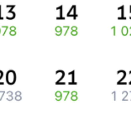
Ищете как добраться из
Донецка
до
Избербаша
или как доехать
на поезде?
Попробуйте заказать и купить железнодорожный билет по
маршруту
Донецк
–
Избербаш
через интернет прямо сейчас.
Путешественникам
Справочная
Путеводитель по странам
Бонусная программа
Подарочные сертификаты
Компания
История Туту.ру
Вакансии
Обратная связь
Контактная информация