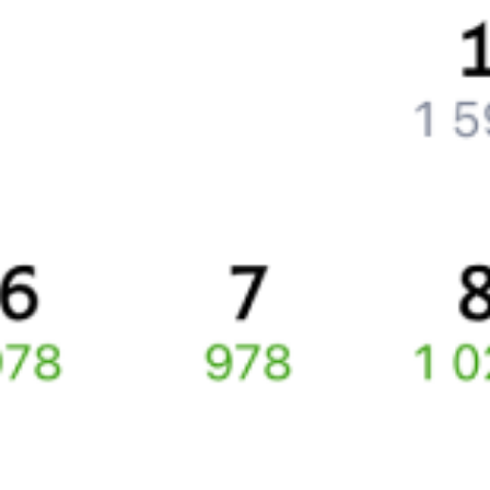
Что делать, если ошибся при вводе данных пассажира?
Как перевезти животное в поезде?
Как получить отчетные документы для бухгалтерии?
Что делать, если оплата не проходит?
Билеты РЖД
Вы можете заказать электронный жд билет и
железнодорожный билет на бланке РЖД.
Если вас интересует цена билета на поезд от
Донецка
до
Избербаша
, то укажите дату поездки. При этом вы увидите
стоимость билетов во всех доступных вагонах (плацкарт, купе
и др.) и сможете купить жд билеты
Донецк
–
Избербаш
онлайн.
Инструкция по приобретению билетов
Способы оплаты
Правила работы сервиса
Про расписание Донецк — Избербаш
По этому маршруту курсирует 0 поездов.