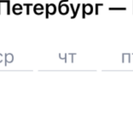
6 причин купить ж/д билеты именно здесь
Онлайн-покупка за 4 минуты
Онлайн-возврат билетов без очереди в кассу
Выбор любимых мест на схемах вагонов
Подробные ответы на вопросы о поездке или покупке
СМС-сопровождение до посадки в поезд
Оформление без регистрации на сайте
Частые вопросы
Что нужно, чтобы сесть в поезд?
Как поменять билет на другую дату или на другой поезд?
Как вернуть билет?