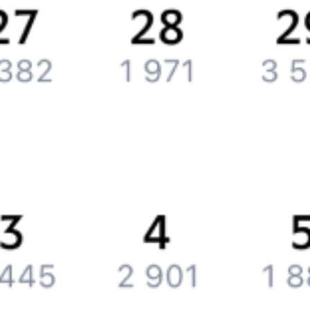
Партнерам
Реклама на Туту.ру
Партнерская программа
Загрузите в
App Store
Загрузите в
Google Play
Загрузите в
AppGallery
Загрузите в
RuStore
Политика обработки персональных данных
Правовая
информация