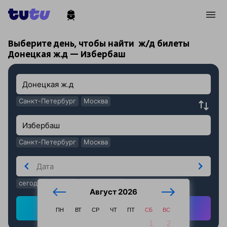
!
!
Выберите день, чтобы найти
ж/д билеты
Донецкая ж.д — Избербаш
Санкт-Петербург
Москва
Санкт-Петербург
Москва
сегодня
завтра
послезавтра
Август 2026
Найти ж/д билеты
ПН
ВТ
СР
ЧТ
ПТ
СБ
ВС
1
2