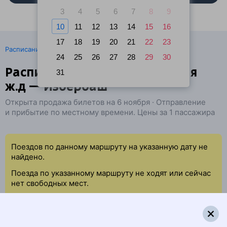
3
4
5
6
7
8
9
10
11
12
13
14
15
16
17
18
19
20
21
22
23
·
Расписание поездов
Ж/д билеты Донецк → Избербаш
24
25
26
27
28
29
30
Расписание поездов Донецкая
31
ж.д — Избербаш
Открыта продажа билетов на 6 ноября · Отправление
и прибытие по местному времени. Цены за 1 пассажира
Поездов по данному маршруту на указанную дату не
найдено.
Поезда по указанному маршруту не ходят или сейчас
нет свободных мест.
Попробуйте повторить данный поиск позже