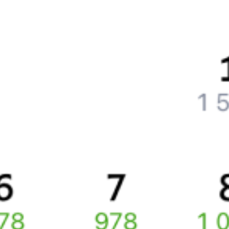
Что нужно, чтобы сесть в поезд?
Как поменять билет на другую дату или на другой поезд?
Как вернуть билет?
Что делать, если ошибся при вводе данных пассажира?
Как перевезти животное в поезде?
Как получить отчетные документы для бухгалтерии?
Что делать, если оплата не проходит?
Билеты РЖД
Вы можете заказать электронный жд билет и
железнодорожный билет на бланке РЖД.
Если вас интересует цена билета на поезд от
Дивного
до
Новоалександровска
, то укажите дату поездки. При этом
вы увидите стоимость билетов во всех доступных вагонах
(плацкарт, купе и др.) и сможете купить жд билеты
Дивное
–
Новоалександровск
онлайн.
Инструкция по приобретению билетов