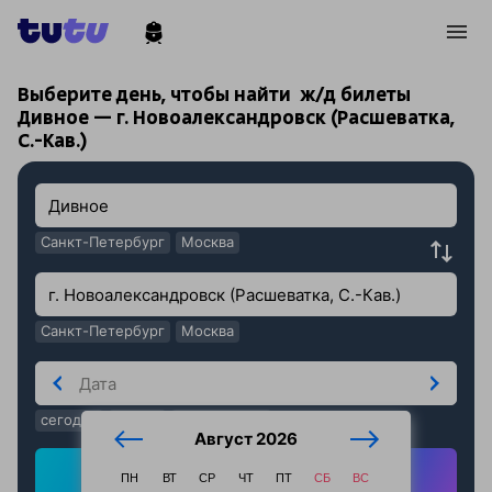
!
!
Выберите день, чтобы найти
ж/д билеты
Дивное — г. Новоалександровск (Расшеватка,
С.-Кав.)
Санкт-Петербург
Москва
Санкт-Петербург
Москва
сегодня
завтра
послезавтра
Август 2026
Найти ж/д билеты
ПН
ВТ
СР
ЧТ
ПТ
СБ
ВС