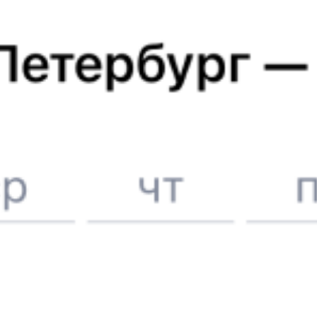
Отели
в Новоалександровске
Поддержка 24/7 на Туту
6 причин купить ж/д билеты именно здесь
Онлайн-покупка за 4 минуты
Онлайн-возврат билетов без очереди в кассу
Выбор любимых мест на схемах вагонов
Подробные ответы на вопросы о поездке или покупке
СМС-сопровождение до посадки в поезд
Оформление без регистрации на сайте
Частые вопросы