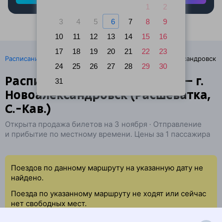
1
2
3
4
5
6
7
8
9
10
11
12
13
14
15
16
17
18
19
20
21
22
23
·
Расписание поездов
Ж/д билеты Дивное → Новоалександровск
24
25
26
27
28
29
30
Расписание поездов Дивное — г.
31
Новоалександровск (Расшеватка,
С.-Кав.)
Открыта продажа билетов на 3 ноября · Отправление
и прибытие по местному времени. Цены за 1 пассажира
Поездов по данному маршруту на указанную дату не
найдено.
Поезда по указанному маршруту не ходят или сейчас
нет свободных мест.
Попробуйте повторить данный поиск позже