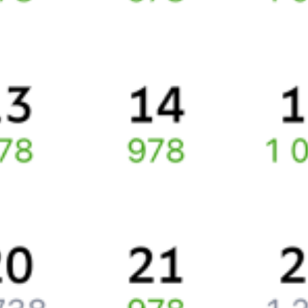
Способы оплаты
Правила работы сервиса
Про расписание Дивное — Расшеватка
По этому маршруту курсирует 0 поездов.
Ищете как добраться из
Дивного
до
Новоалександровска
или
как доехать на поезде?
Наш сервис позволяет заказать и купить железнодорожный
билет по маршруту
Дивное
–
Новоалександровск
через
интернет прямо сейчас.
Путешественникам
Справочная
Путеводитель по странам
Бонусная программа
Подарочные сертификаты