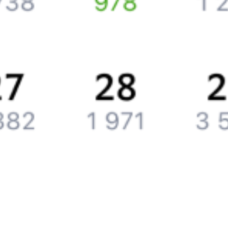
Компания
История Туту.ру
Вакансии
Обратная связь
Контактная информация
Партнерам
Реклама на Туту.ру
Партнерская программа
Загрузите в
App Store
Загрузите в
Google Play