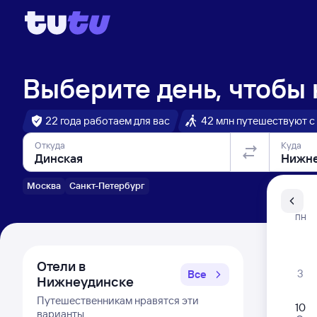
Выберите день, чтобы
22 года работаем для вас
42 млн путешествуют с
Откуда
Куда
Москва
Санкт-Петербург
Санкт-Пе
ПН
Распи
Отели в
3
Все
Нижнеудинске
Путешественникам нравятся эти
10
варианты