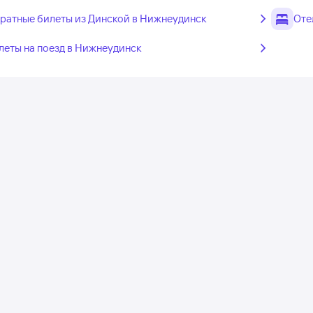
ратные билеты из Динской в Нижнеудинск
Оте
леты на поезд в Нижнеудинск