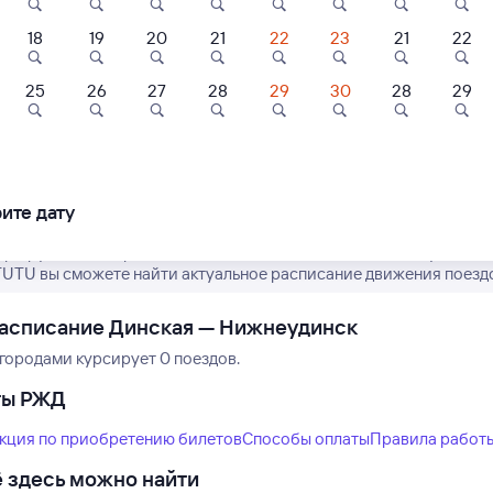
18
19
20
21
22
23
21
22
25
26
27
28
29
30
28
29
6
7,5
8,9
Нет рейсов по этому
Измените место отправления или при
ль
Отель
Отель
другой транспо
ль Люкс
Отель УДА
Магистраль
ите дату
шбэк 75
аршрут пассажирских поездов РЖД из Динской в Нижнеудинск. И
500 ⁠₽
1 ⁠766 ⁠₽
3 ⁠017 ⁠₽
TUTU вы сможете найти актуальное расписание движения поездо
расписание Динская — Нижнеудинск
городами курсирует 0 поездов.
ты РЖД
кция по приобретению билетов
Способы оплаты
Правила работ
 здесь можно найти