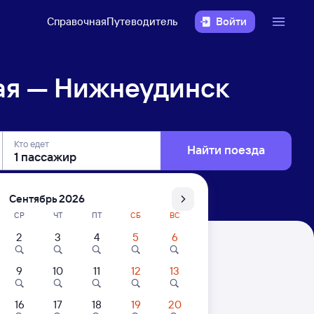
Справочная
Путеводитель
Войти
ая — Нижнеудинск
Кто едет
Найти поезда
Сентябрь 2026
СР
ЧТ
ПТ
СБ
ВС
2
3
4
5
6
к
9
10
11
12
13
16
17
18
19
20