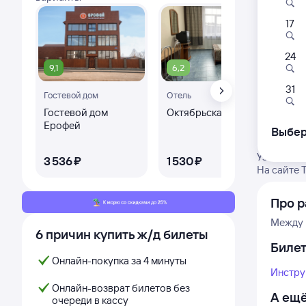
17
24
9,1
6,2
9,
31
Гостевой дом
Отель
Оте
Гостевой дом
Октябрьская
Оте
Ерофей
Выбер
Ке
Узнайте м
3 ⁠536 ⁠₽
1 ⁠530 ⁠₽
2 ⁠
На сайте 
Про 
Между 
6 причин купить ж/д билеты
Биле
Онлайн-покупка за 4 минуты
Инстру
Онлайн-возврат билетов без
А ещё
очереди в кассу