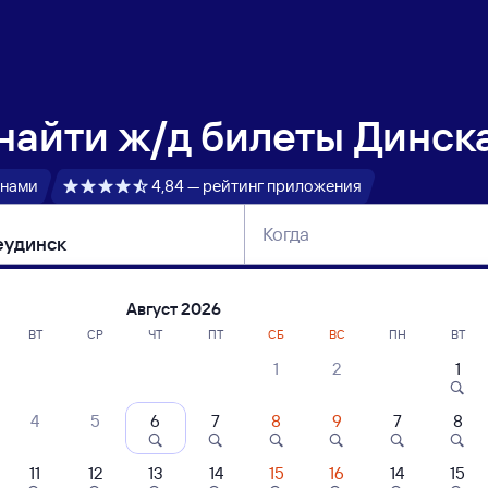
 найти
ж/д билеты Динск
 нами
4,84 — рейтинг приложения
Когда
тербург
Москва
Сегодня
Завтра
Август 2026
ВТ
СР
ЧТ
ПТ
СБ
ВС
ПН
ВТ
1
2
1
сание поездов Динская — Нижнеудинс
4
5
6
7
8
9
7
8
11
12
13
14
15
16
14
15