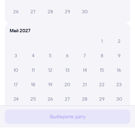
26
27
28
29
30
Май 2027
1
2
3
4
5
6
7
8
9
10
11
12
13
14
15
16
17
18
19
20
21
22
23
Мы используем cookies для более удобной работы
с сайтом.
Подробнее
24
25
26
27
28
29
30
Соглашаюсь
31
Выберите дату
Июнь 2027