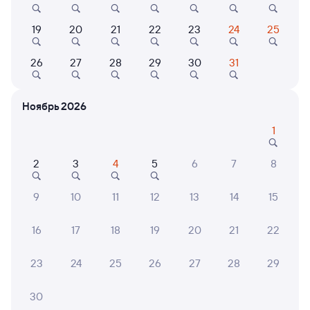
8,0
9,6
19
20
21
22
23
24
25
Отель
Отель
Отель Ангара-
Премиум-отель
Апарт
26
27
28
29
30
31
Приоритет
ПушкинЪ
3 ⁠837 ⁠₽
7 ⁠178 ⁠₽
3 ⁠140
Ноябрь 2026
1
6 причин купить ж/д билеты
2
3
4
5
6
7
8
Онлайн-покупка за 4 минуты
9
10
11
12
13
14
15
Онлайн-возврат билетов без очереди в кассу
16
17
18
19
20
21
22
Выбор любимых мест на схемах вагонов
23
24
25
26
27
28
29
Подробные ответы на вопросы о поездке или
покупке
30
СМС-сопровождение до посадки в поезд