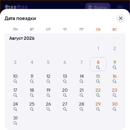
Войти
Дата поездки
Выберите день, чтобы найти
ж/д
ПН
ВТ
СР
ЧТ
ПТ
СБ
ВС
билеты Динская — Ангарск
Август 2026
Откуда
1
2
Куда
3
4
5
6
7
8
9
10
11
12
13
14
15
16
Когда
17
18
19
20
21
22
23
Кто едет
24
25
26
27
28
29
30
Найти поезда
31