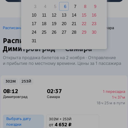
3
4
5
6
7
8
9
10
11
12
13
14
15
16
17
18
19
20
21
22
23
·
Расписание поездов
Ж/д билеты Димитровград → Самара
24
25
26
27
28
29
30
Расписание поездов
31
Димитровград — Самара
Открыта продажа билетов на 2 ноября · Отправление
и прибытие по местному времени. Цены за 1 пассажира
302М
253Й
08:12
02:37
1 пересадка
Димитровград
Самара
1 ч 37 м
18 ч 25 м в пути
Выбрать дату
302М + 253Й
4 652 ₽
поездки
от