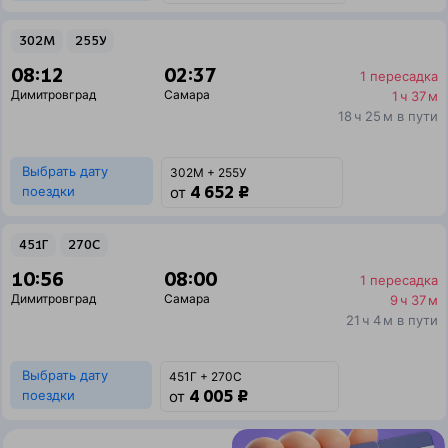
302М
255У
08:12
02:37
1 пересадка
Димитровград
Самара
1 ч 37 м
18 ч 25 м в пути
Выбрать дату
302М + 255У
4 652 ₽
поездки
от
451Г
270С
10:56
08:00
1 пересадка
Димитровград
Самара
9 ч 37 м
21 ч 4 м в пути
Выбрать дату
451Г + 270С
4 005 ₽
поездки
от