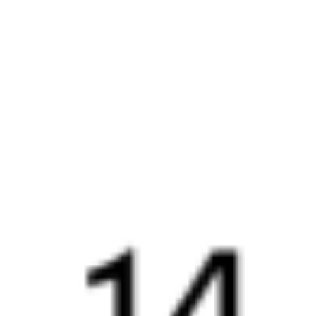
5 121 ₽
поездки
от
347Й
064*В
Двухэтажный
22:16
17:45
1 пересадка
Димитровград
Самара
9 ч 10 м
19 ч 29 м в пути
Выбрать дату
347Й + 063В
5 520 ₽
поездки
от
347Й
014Е
Южный Урал
22:16
12:18
1 пересадка
Димитровград
Самара
3 ч 57 м
14 ч 2 м в пути
Выбрать дату
347Й + 014Е
5 773 ₽
поездки
от