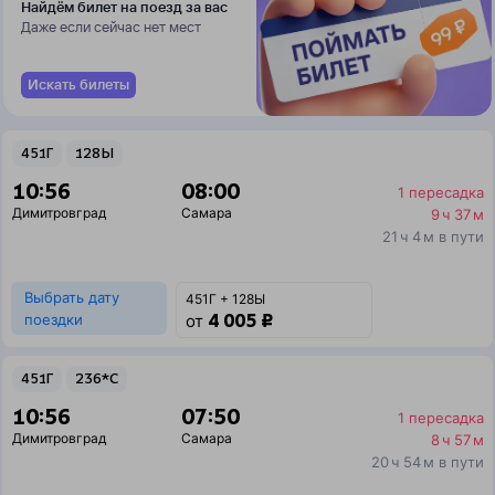
Найдём билет на поезд за вас
Даже если сейчас нет мест
Искать билеты
451Г
128Ы
10:56
08:00
1 пересадка
Димитровград
Самара
9 ч 37 м
21 ч 4 м в пути
Выбрать дату
451Г + 128Ы
4 005 ₽
поездки
от
451Г
236*С
10:56
07:50
1 пересадка
Димитровград
Самара
8 ч 57 м
20 ч 54 м в пути