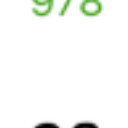
Билеты на поезд
Самара
Вокзал Димитровград
Отели в Самаре
Поддержка 24/7 на Туту
6 причин купить ж/д билеты именно здесь
Онлайн-покупка за 4 минуты
Онлайн-возврат билетов без очереди в кассу
Выбор любимых мест на схемах вагонов
Подробные ответы на вопросы о поездке или покупке
СМС-сопровождение до посадки в поезд
Оформление без регистрации на сайте