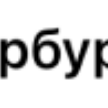
Выбрать дату
049М + 016Й
3 437 ₽
поездки
от
049М
210Й
18:15
08:35
1 пересадка
Димитровград
Самара
1 д 3 ч 14 м
1 д 14 ч 20 м в пути
Выбрать дату
049М + 210Й
2 851 ₽
поездки
от
353Е
478С
18:39
14:26
1 пересадка
Димитровград
Самара
3 ч 56 м
19 ч 47 м в пути
Выбрать дату
353Е + 478С