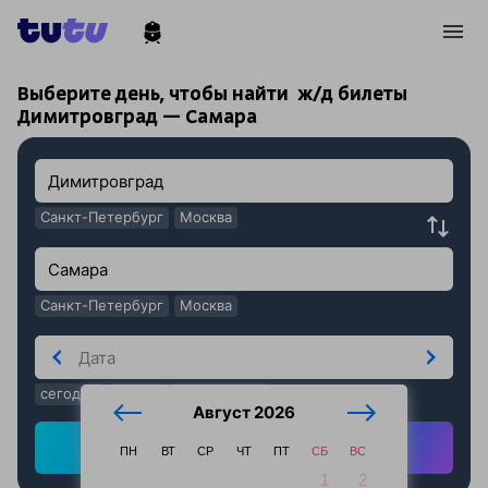
!
!
Выберите день, чтобы найти
ж/д билеты
Димитровград — Самара
Санкт-Петербург
Москва
Санкт-Петербург
Москва
сегодня
завтра
послезавтра
Август 2026
Найти ж/д билеты
ПН
ВТ
СР
ЧТ
ПТ
СБ
ВС
1
2