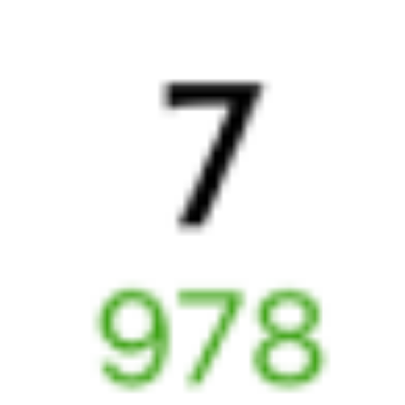
Выбрать дату
353Е + 059С
4 005 ₽
поездки
от
353Е
098*С
18:39
06:08
1 пересадка
Димитровград
Самара
1 ч 43 м
11 ч 29 м в пути
Выбрать дату
353Е + 097С
4 005 ₽
поездки
от
353Е
358С
18:39
05:26
1 пересадка
Димитровград
Самара
30 м
10 ч 47 м в пути
Выбрать дату
353Е + 358С