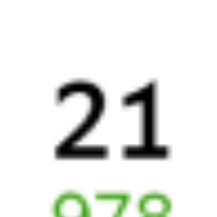
Найдём билет на поезд за вас
Даже если сейчас нет мест
Искать билеты
Узнайте расписание движения пассажирских поездов РЖД
из Димитровграда в Самару. Будьте внимательны, расписание
может измениться. На этой странице вы видите актуальное
расписание движения поездов в 2026 году.
Подробнее
о покупке билетов РЖД
А ещё здесь можно найти
Обратные билеты из Димитровграда в Самару
Расписание автобусов Димитровград — Самара
Авиабилеты
Димитровград
→
Самара
Отели Самары
Метро в г. Самара