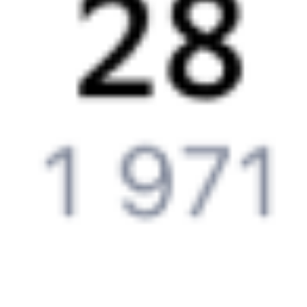
Частые вопросы
Что нужно, чтобы сесть в поезд?
Как поменять билет на другую дату или на другой поезд?
Как вернуть билет?
Что делать, если ошибся при вводе данных пассажира?
Как перевезти животное в поезде?
Как получить отчетные документы для бухгалтерии?
Что делать, если оплата не проходит?
Билеты РЖД
Вы можете заказать электронный жд билет и
железнодорожный билет на бланке РЖД.
Если вас интересует цена билета на поезд от
Димитровграда
до
Самары
, то укажите дату поездки. При этом вы увидите
стоимость билетов во всех доступных вагонах (плацкарт, купе
и др.) и сможете купить жд билеты
Димитровград
–
Самара