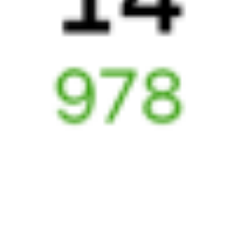
347Й
032У
Оренбуржье (двухэтажный)
22:16
09:43
1 пересадка
Димитровград
Самара
38 м
11 ч 27 м в пути
Выбрать дату
347Й + 032У
4 464 ₽
поездки
от
347Й
016Й
22:16
09:32
1 пересадка
Димитровград
Самара
49 м
11 ч 16 м в пути
Выбрать дату
347Й + 016Й
4 251 ₽
поездки
от