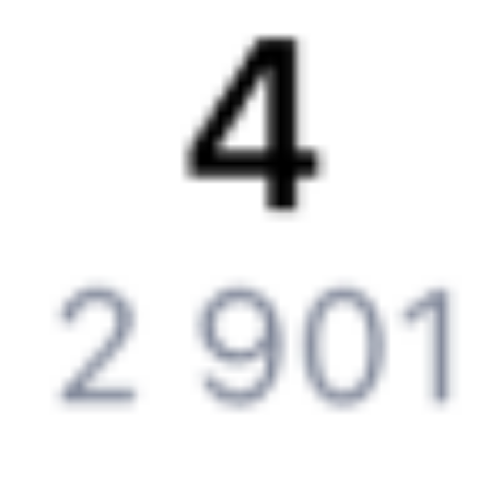
Контактная информация
Партнерам
Реклама на Туту.ру
Партнерская программа
Загрузите в
App Store
Загрузите в
Google Play
Загрузите в
AppGallery
Загрузите в
RuStore
Политика обработки персональных данных
Правовая