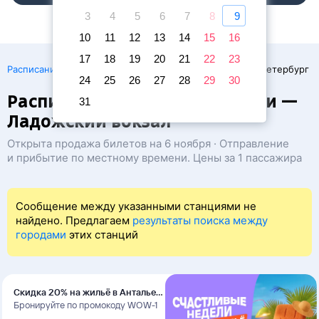
3
4
5
6
7
8
9
10
11
12
13
14
15
16
17
18
19
20
21
22
23
·
Расписание поездов
Ж/д билеты Дедовичи → Санкт-Петербург
24
25
26
27
28
29
30
Расписание поездов Дедовичи —
31
Ладожский вокзал
Открыта продажа билетов на 6 ноября · Отправление
и прибытие по местному времени. Цены за 1 пассажира
Сообщение между указанными станциями не
найдено. Предлагаем
результаты поиска между
городами
этих станций
Скидка 20% на жильё в Анталье
и Даламане
Бронируйте по промокоду WOW-1