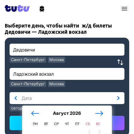
!
!
Выберите день, чтобы найти
ж/д билеты
Дедовичи — Ладожский вокзал
Санкт-Петербург
Москва
Санкт-Петербург
Москва
сегодня
завтра
послезавтра
Август 2026
Найти ж/д билеты
ПН
ВТ
СР
ЧТ
ПТ
СБ
ВС
1
2