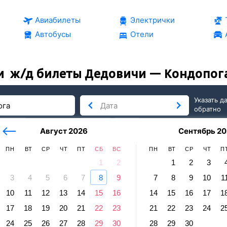
Авиабилеты
Электрички
Автобусы
Отели
и
ж/д билеты Дедовичи — Кондопог
Указать д
обратно
тербург
сегодня
завтра
Август 2026
Сентябрь 20
послезавтра
ПН
ВТ
СР
ЧТ
ПТ
СБ
ВС
ПН
ВТ
СР
ЧТ
П
1
2
1
2
3
3
4
5
6
7
8
9
7
8
9
10
1
допога
10
11
12
13
14
15
16
14
15
16
17
1
вичи — Кондопога
17
18
19
20
21
22
23
21
22
23
24
2
равление и прибытие по местному времени. Цены за 1 пасса
24
25
26
27
28
29
30
28
29
30