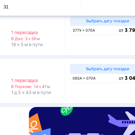
31
Выбрать дату поездки
3 79
от
377У + 070А
1 пересадка
В Дно:
3 ч 56 м
16 ч 5 м в пути
Выбрать дату поездки
3 04
от
063А + 070А
1 пересадка
В Порхове:
14 ч 47 м
1 д 5 ч 43 м в пути