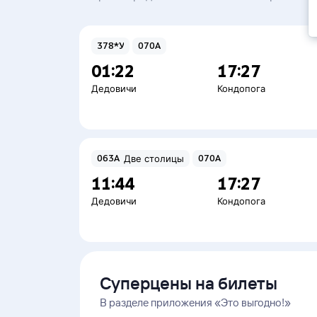
378*У
070А
01:22
17:27
Дедовичи
Кондопога
063А
Две столицы
070А
11:44
17:27
Дедовичи
Кондопога
Суперцены на билеты
В разделе приложения «Это выгодно!»