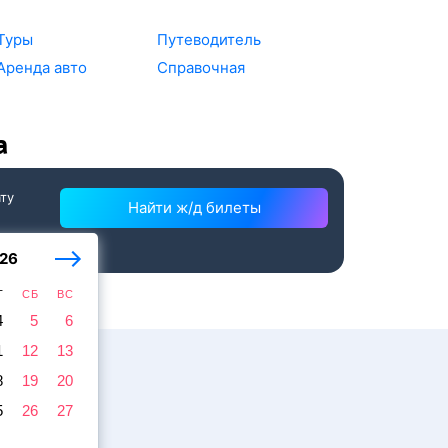
Туры
Путеводитель
Аренда авто
Справочная
а
ату
Найти ж/д билеты
26
Т
СБ
ВС
4
5
6
1
12
13
8
19
20
5
26
27
жира