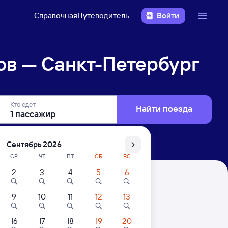
Справочная
Путеводитель
Войти
ов — Санкт-Петербург
Кто едет
Найти поезда
Сентябрь 2026
СР
ЧТ
ПТ
СБ
ВС
2
3
4
5
6
бург
9
10
11
12
13
16
17
18
19
20