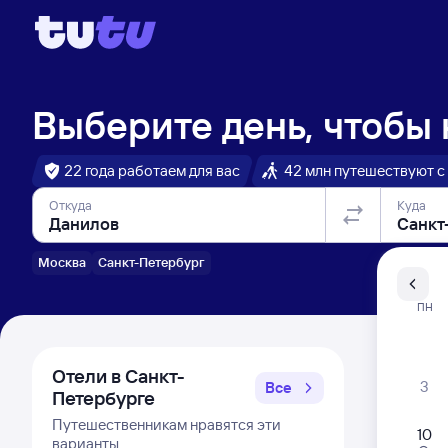
Выберите день, чтобы
22 года работаем для вас
42 млн путешествуют с
Откуда
Куда
Москва
Санкт-Петербург
Санкт-Пе
ПН
Распи
Отели в Санкт-
3
Все
Петербурге
Путешественникам нравятся эти
10
варианты