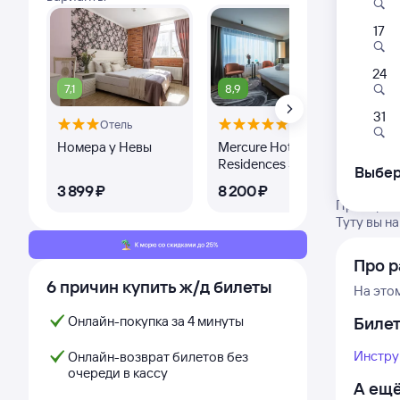
17
24
7,1
8,9
8,
31
Отель
Отель
Номера у Невы
Mercure Hotel and
Гос
Residences Saint
Выбер
Petersburg
3 ⁠899 ⁠₽
8 ⁠200 ⁠₽
5 ⁠
Проверьте
Туту вы н
Про р
6 причин купить ж/д билеты
На это
Онлайн-покупка за 4 минуты
Биле
Инстру
Онлайн-возврат билетов без
очереди в кассу
А ещё