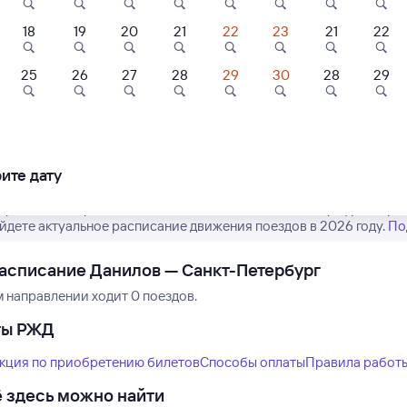
18
19
20
21
22
23
21
22
25
26
27
28
29
30
28
29
0
8,9
9,7
Нет рейсов по этому
Измените место отправления или при
Отель
Отель
Отель
другой транспо
тиница "Натали"
Номера на
Бутик-отель
Гончарной
"Оникс"
ите дату
600 ⁠₽
4 ⁠299 ⁠₽
12 ⁠400 ⁠₽
 расписание рейсов РЖД из Данилова в Санкт-Петербург. Обрат
айдете актуальное расписание движения поездов в 2026 году.
По
асписание Данилов — Санкт-Петербург
м направлении ходит 0 поездов.
ты РЖД
кция по приобретению билетов
Способы оплаты
Правила работ
 здесь можно найти