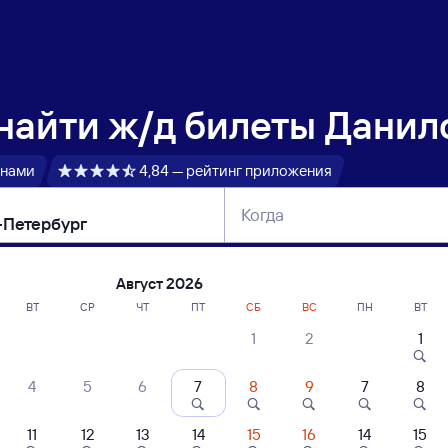
 найти
ж/д билеты Данил
 нами
4,84 — рейтинг приложения
Когда
тербург
Москва
Сегодня
Завтра
Август 2026
ВТ
СР
ЧТ
ПТ
СБ
ВС
ПН
ВТ
1
2
1
сание поездов Данилов — Санкт-Петер
4
5
6
7
8
9
7
8
11
12
13
14
15
16
14
15