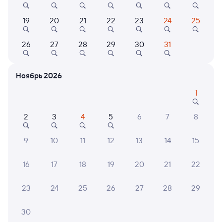
Онлайн-возврат билетов без очереди в кассу
19
20
21
22
23
24
25
Выбор любимых мест на схемах вагонов
26
27
28
29
30
31
Подробные ответы на вопросы о поездке или
покупке
Ноябрь 2026
СМС-сопровождение до посадки в поезд
1
Оформление без регистрации на сайте
2
3
4
5
6
7
8
Частые вопросы
9
10
11
12
13
14
15
Что нужно, чтобы сесть в поезд?
16
17
18
19
20
21
22
Как поменять билет на другую дату или
на другой поезд?
23
24
25
26
27
28
29
Как вернуть билет?
30
Что делать, если ошибся при вводе данных