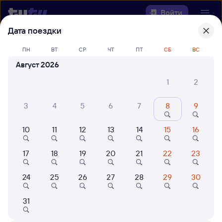
Войти
Дата поездки
Выберите день, чтобы найти
ж/д
ПН
ВТ
СР
ЧТ
ПТ
СБ
ВС
билеты Дальнереченск-1 —
Август 2026
Ингашская
1
2
Откуда
3
4
5
6
7
8
9
Куда
10
11
12
13
14
15
16
Когда
17
18
19
20
21
22
23
Кто едет
24
25
26
27
28
29
30
Найти поезда
31