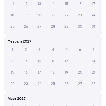
Инструкция по приобретению билетов
11
12
13
14
15
16
17
Способы оплаты
Правила работы сервиса
18
19
20
21
22
23
24
А ещё здесь можно найти
Обратные билеты из Дальнереченска-1
25
26
27
28
29
30
31
в Ингашскую
Отели
Февраль 2027
Другие авиарейсы из Дальнереченска
1
2
3
4
5
6
7
Купить билеты на поезд в Нижний Ингаш
8
9
10
11
12
13
14
Вокзал Дальнереченск-1
15
16
17
18
19
20
21
22
23
24
25
26
27
28
Март 2027