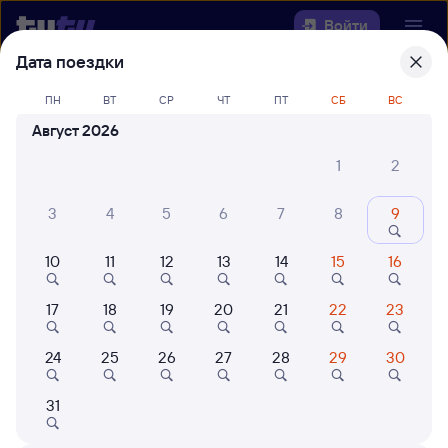
Войти
Дата поездки
Выберите день, чтобы найти
ж/д
ПН
ВТ
СР
ЧТ
ПТ
СБ
ВС
билеты Дальнереченск-1 —
Август 2026
Иланская
1
2
Откуда
3
4
5
6
7
8
9
Куда
10
11
12
13
14
15
16
Когда
17
18
19
20
21
22
23
Кто едет
24
25
26
27
28
29
30
Найти поезда
31