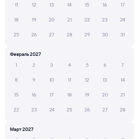
Инструкция по приобретению билетов
11
12
13
14
15
16
17
Способы оплаты
Правила работы сервиса
18
19
20
21
22
23
24
А ещё здесь можно найти
Обратные билеты из Дальнереченска-1
25
26
27
28
29
30
31
в Иланскую
Отели
Февраль 2027
Другие авиарейсы из Дальнереченска
1
2
3
4
5
6
7
Купить жд билеты до Иланского
8
9
10
11
12
13
14
Вокзал Дальнереченск-1
15
16
17
18
19
20
21
22
23
24
25
26
27
28
Март 2027