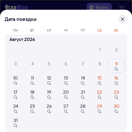
Войти
Дата поездки
Выберите день, чтобы найти
ж/д
ПН
ВТ
СР
ЧТ
ПТ
СБ
ВС
билеты Чулымская — Коршуниха-
Август 2026
Ангарская
1
2
Откуда
3
4
5
6
7
8
9
Куда
10
11
12
13
14
15
16
Когда
17
18
19
20
21
22
23
Кто едет
24
25
26
27
28
29
30
Найти поезда
31