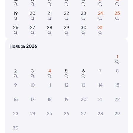
19
20
21
22
23
24
25
7,0
7,0
26
27
28
29
30
31
Отель
Мини-отель
Отель
Отель Магнетит
Мини-отель ГК
Отел
Рублёвка
Ноябрь 2026
2 ⁠657 ⁠₽
3 ⁠602 ⁠₽
3 ⁠602
1
2
3
4
5
6
7
8
6 причин купить ж/д билеты
9
10
11
12
13
14
15
Онлайн-покупка за 4 минуты
16
17
18
19
20
21
22
Онлайн-возврат билетов без очереди в кассу
23
24
25
26
27
28
29
Выбор любимых мест на схемах вагонов
30
Подробные ответы на вопросы о поездке или