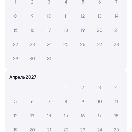
Обратные билеты из Чулымской
1
2
3
4
5
6
7
в Коршуниху-Ангарскую
8
9
10
11
12
13
14
Отели Железногорска-Илимского
Купить жд билеты до Железногорска-
15
16
17
18
19
20
21
Илимского
22
23
24
25
26
27
28
Вокзал Чулымская
29
30
31
Апрель 2027
1
2
3
4
5
6
7
8
9
10
11
12
13
14
15
16
17
18
19
20
21
22
23
24
25