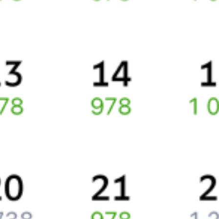
Правила работы сервиса
Про расписание Чудово-2 (Новгородское) — Санкт-
Петербург-Главн.
По этому направлению курсирует 0 поездов.
Ищете как добраться из
Чудово
до
Санкт-Петербурга
или как
доехать на поезде?
Наш сервис позволяет заказать и купить железнодорожный
билет по маршруту
Чудово
–
Санкт-Петербург
через интернет
уже сейчас.
Путешественникам
Справочная
Путеводитель по странам
Бонусная программа
Подарочные сертификаты