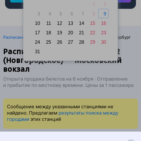
1
2
3
4
5
6
7
8
9
10
11
12
13
14
15
16
17
18
19
20
21
22
23
·
Расписание поездов
Ж/д билеты Чудово → Санкт-Петербург
24
25
26
27
28
29
30
Расписание поездов Чудово-2
31
(Новгородское) — Московский
вокзал
Открыта продажа билетов на 6 ноября · Отправление
и прибытие по местному времени. Цены за 1 пассажира
Сообщение между указанными станциями не
найдено. Предлагаем
результаты поиска между
городами
этих станций