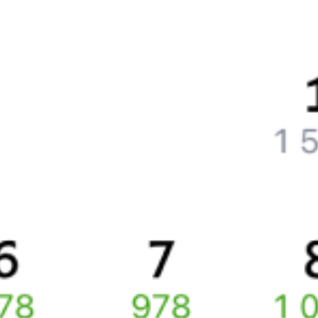
Что нужно, чтобы сесть в поезд?
Как поменять билет на другую дату или на другой поезд?
Как вернуть билет?
Что делать, если ошибся при вводе данных пассажира?
Как перевезти животное в поезде?
Как получить отчетные документы для бухгалтерии?
Что делать, если оплата не проходит?
Билеты РЖД
Вы можете заказать электронный жд билет и
железнодорожный билет на бланке РЖД.
Если вас интересует цена билета на поезд от
Чудово
до
Санкт-
Петербурга
, то укажите дату поездки. При этом вы увидите
стоимость билетов во всех доступных вагонах (плацкарт, купе
и др.) и сможете купить жд билеты
Чудово
–
Санкт-Петербург
онлайн.
Инструкция по приобретению билетов
Способы оплаты