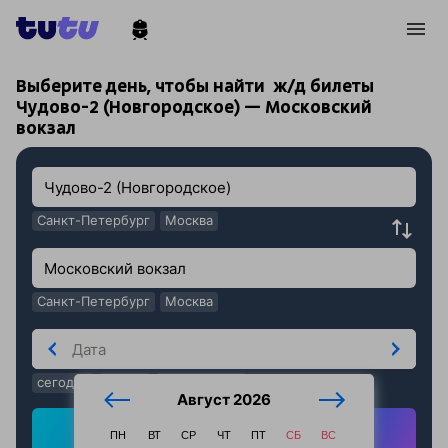
!
!
Выберите день, чтобы найти
ж/д билеты
Чудово-2 (Новгородское) — Московский
вокзал
Санкт-Петербург
Москва
Санкт-Петербург
Москва
сегодня
завтра
послезавтра
Август 2026
Найти ж/д билеты
ПН
ВТ
СР
ЧТ
ПТ
СБ
ВС