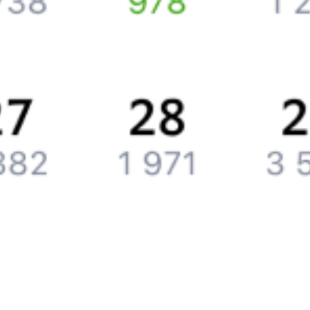
Компания
История Туту.ру
Вакансии
Обратная связь
Контактная информация
Партнерам
Реклама на Туту.ру
Партнерская программа
Загрузите в
App Store
Загрузите в
Google Play