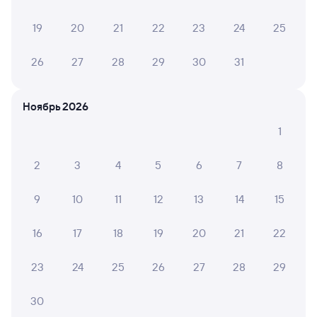
Онлайн-возврат билетов без очереди в кассу
19
20
21
22
23
24
25
Выбор любимых мест на схемах вагонов
Подробные ответы на вопросы о поездке или
26
27
28
29
30
31
покупке
СМС-сопровождение до посадки в поезд
Ноябрь 2026
Оформление без регистрации на сайте
1
2
3
4
5
6
7
8
Частые вопросы
9
10
11
12
13
14
15
Что нужно, чтобы сесть в поезд?
Как поменять билет на другую дату или
16
17
18
19
20
21
22
на другой поезд?
23
24
25
26
27
28
29
Как вернуть билет?
Что делать, если ошибся при вводе данных
30
пассажира?