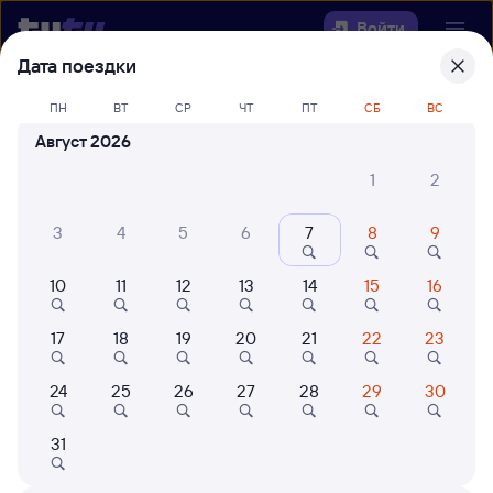
Войти
Дата поездки
Выберите день, чтобы найти
ж/д
ПН
ВТ
СР
ЧТ
ПТ
СБ
ВС
билеты Шу — Аманкарагай
Август 2026
22 года работаем для вас
42 млн путешествуют с на
1
2
Откуда
3
4
5
6
7
8
9
Куда
10
11
12
13
14
15
16
Когда
17
18
19
20
21
22
23
Кто едет
24
25
26
27
28
29
30
31
Найти поезда