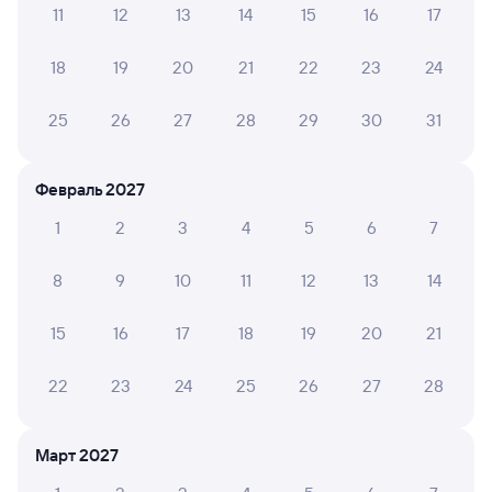
11
12
13
14
15
16
17
А ещё здесь можно найти
18
19
20
21
22
23
24
Обратные билеты из Шу в Аманкарагай
Отели
25
26
27
28
29
30
31
Железнодорожные билеты в Аманкарагая
Февраль 2027
1
2
3
4
5
6
7
8
9
10
11
12
13
14
15
16
17
18
19
20
21
22
23
24
25
26
27
28
Март 2027