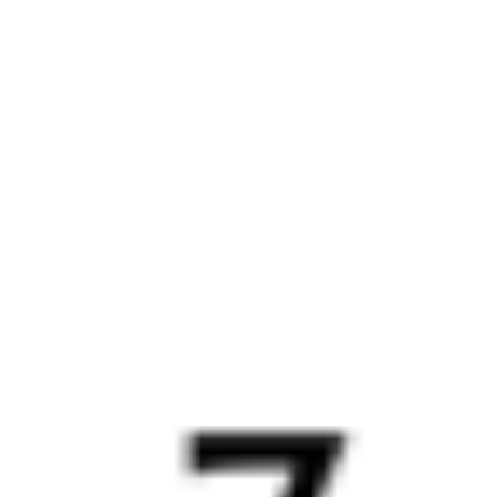
009Н
093Н
21:47
04:23
1 пересадка
Чита
,
Чита-2
Тобольск
11 ч 43 м
из Читы
3 д 10 ч 36 м в пути
Выбрать дату
009Н + 093Н
15 966 ₽
поездки
от
009Н
278Э
21:47
02:47
1 пересадка
Чита
,
Чита-2
Тобольск
11 ч 23 м
из Читы
3 д 9 ч в пути
Выбрать дату
009Н + 278Э
15 456 ₽
поездки
от
009Н
108*Ж
Самара