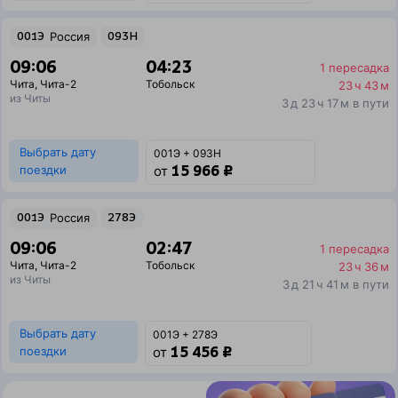
001Э
Россия
093Н
09:06
04:23
1 пересадка
Чита
,
Чита-2
Тобольск
23 ч 43 м
из Читы
3 д 23 ч 17 м в пути
Выбрать дату
001Э + 093Н
15 966 ₽
поездки
от
001Э
Россия
278Э
09:06
02:47
1 пересадка
Чита
,
Чита-2
Тобольск
23 ч 36 м
из Читы
3 д 21 ч 41 м в пути
Выбрать дату
001Э + 278Э
15 456 ₽
поездки
от