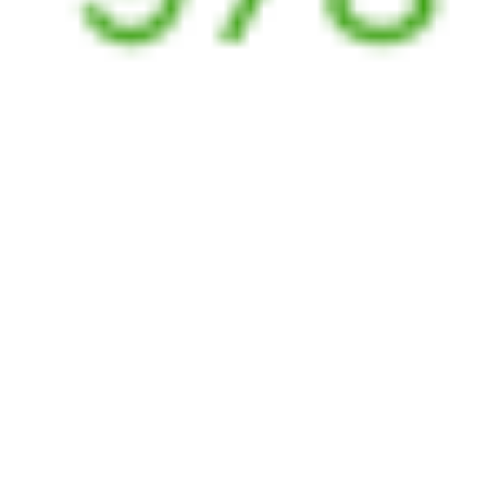
21:57
04:23
1 пересадка
Чита
,
Чита-2
Тобольск
10 ч 11 м
из Читы
3 д 10 ч 26 м в пути
Выбрать дату
269Ь + 093Н
15 966 ₽
поездки
от
Найдём билет на поезд за вас
Даже если сейчас нет мест
Искать билеты
Узнайте расписание движения пассажирских поездов РЖД
из Читы в Тобольск. Будьте внимательны, расписание может
измениться. На этой странице вы видите актуальное расписание
движения поездов в 2026 году.
Подробнее о покупке билетов
РЖД