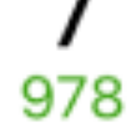
21:47
02:07
1 пересадка
Чита
,
Чита-2
Тобольск
10 ч 53 м
из Читы
3 д 8 ч 20 м в пути
Выбрать дату
009Н + 107Ж
16 273 ₽
поездки
от
009Н
100Е
21:47
01:39
1 пересадка
Чита
,
Чита-2
Тобольск
10 ч 43 м
из Читы
3 д 7 ч 52 м в пути
Выбрать дату
009Н + 100Е
16 279 ₽
поездки
от
009Н
050Е
Малахит
21:47
01:39
1 пересадка
Чита
,
Чита-2
Тобольск
10 ч 43 м
из Читы