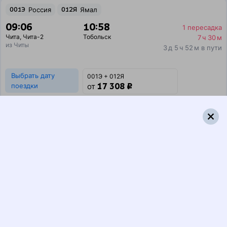
001Э
Россия
012Я
Ямал
09:06
10:58
1 пересадка
Чита
,
Чита-2
Тобольск
7 ч 30 м
из Читы
3 д 5 ч 52 м в пути
Выбрать дату
001Э + 012Я
17 308 ₽
поездки
от
001Э
Россия
060М
Тюмень
09:06
07:44
1 пересадка
Чита
,
Чита-2
Тобольск
4 ч 21 м
из Читы
3 д 2 ч 38 м в пути
Выбрать дату
001Э + 060М
17 308 ₽
поездки
от
001Э
Россия
346С