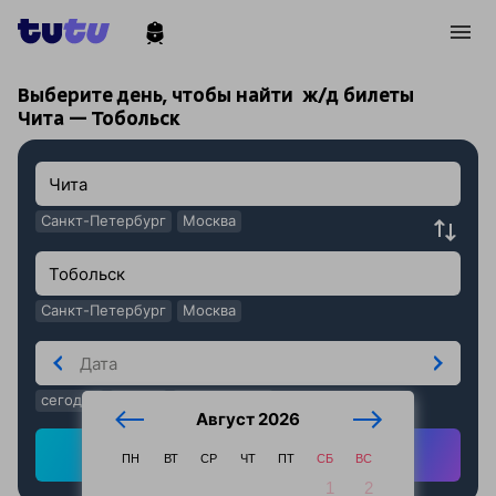
!
!
Выберите день, чтобы найти
ж/д билеты
Чита — Тобольск
Санкт-Петербург
Москва
Санкт-Петербург
Москва
сегодня
завтра
послезавтра
Август 2026
Найти ж/д билеты
ПН
ВТ
СР
ЧТ
ПТ
СБ
ВС
1
2