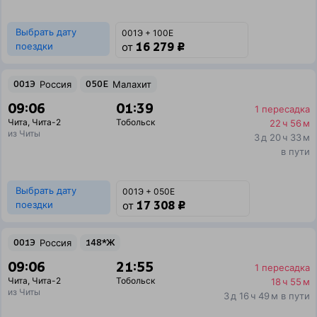
Выбрать дату
001Э + 100Е
16 279 ₽
поездки
от
001Э
Россия
050Е
Малахит
09:06
01:39
1 пересадка
Чита
,
Чита-2
Тобольск
22 ч 56 м
из Читы
3 д 20 ч 33 м
в пути
Выбрать дату
001Э + 050Е
17 308 ₽
поездки
от
001Э
Россия
148*Ж
09:06
21:55
1 пересадка
Чита
,
Чита-2
Тобольск
18 ч 55 м
из Читы
3 д 16 ч 49 м в пути