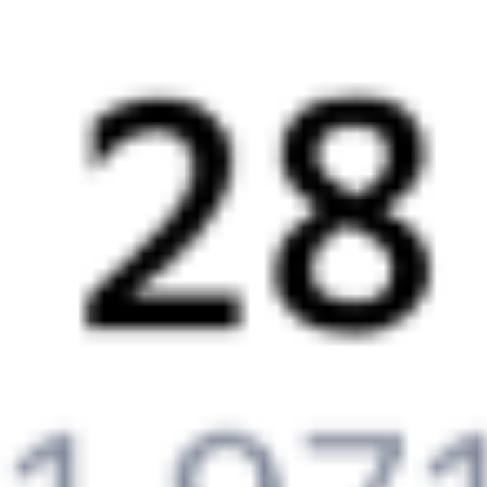
А ещё здесь можно найти
Обратные билеты из Читы в Тобольск
Авиабилеты Чита — Тобольск
Другие авиарейсы из Читы
Отели Тобольска
Железнодорожные билеты до
Тобольска
Отели в Тобольске
Поддержка 24/7 на Туту
6 причин купить ж/д билеты именно здесь
Онлайн-покупка за 4 минуты
Онлайн-возврат билетов без очереди в кассу
Выбор любимых мест на схемах вагонов