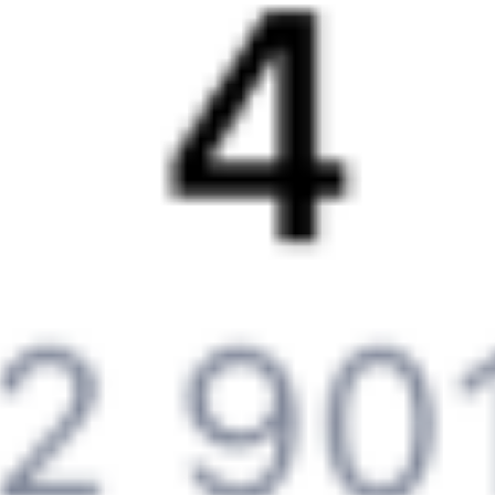
Компания
История Туту.ру
Вакансии
Обратная связь
Контактная информация
Партнерам
Реклама на Туту.ру
Партнерская программа
Загрузите в
App Store
Загрузите в
Google Play
Загрузите в
AppGallery