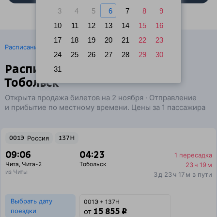
3
4
5
6
7
8
9
10
11
12
13
14
15
16
17
18
19
20
21
22
23
·
Расписание поездов
Ж/д билеты Чита → Тобольск
24
25
26
27
28
29
30
Расписание поездов Чита —
31
Тобольск
Открыта продажа билетов на 2 ноября · Отправление
и прибытие по местному времени. Цены за 1 пассажира
001Э
Россия
137Н
09:06
04:23
1 пересадка
Чита
,
Чита-2
Тобольск
23 ч 19 м
из Читы
3 д 23 ч 17 м в пути
Выбрать дату
001Э + 137Н
15 855 ₽
поездки
от