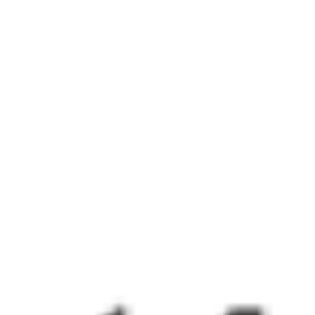
3 д 7 ч 52 м в пути
Выбрать дату
009Н + 050Е
17 308 ₽
поездки
от
009Н
148*Ж
21:47
21:55
1 пересадка
Чита
,
Чита-2
Тобольск
6 ч 42 м
из Читы
3 д 4 ч 8 м в пути
Выбрать дату
009Н + 147Ж
16 279 ₽
поездки
от
009Н
332Й
21:47
21:45
1 пересадка
Чита
,
Чита-2
Тобольск
6 ч 32 м
из Читы
3 д 3 ч 58 м в пути