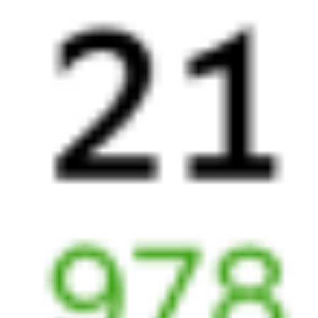
269Ь
379*У
21:57
15:54
1 пересадка
Чита
,
Чита-2
Тобольск
20 ч 14 м
из Читы
3 д 21 ч 57 м в пути
Выбрать дату
269Ь + 380У
17 825 ₽
поездки
от
269Ь
137Н
21:57
04:23
1 пересадка
Чита
,
Чита-2
Тобольск
9 ч 43 м
из Читы
3 д 10 ч 26 м в пути
Выбрать дату
269Ь + 137Н
15 855 ₽
поездки
от
269Ь
093Н