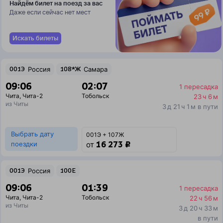
Найдём билет на поезд за вас
Даже если сейчас нет мест
Искать билеты
001Э
Россия
108*Ж
Самара
09:06
02:07
1 пересадка
Чита
,
Чита-2
Тобольск
23 ч 6 м
из Читы
3 д 21 ч 1 м в пути
Выбрать дату
001Э + 107Ж
16 273 ₽
поездки
от
001Э
Россия
100Е
09:06
01:39
1 пересадка
Чита
,
Чита-2
Тобольск
22 ч 56 м
из Читы
3 д 20 ч 33 м
в пути