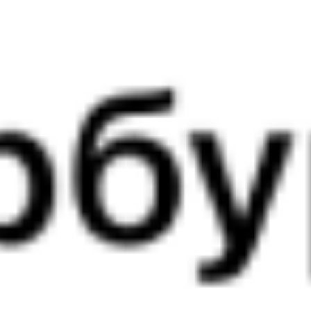
069Ь
278Э
21:00
02:47
1 пересадка
Чита
,
Чита-2
Тобольск
5 ч 53 м
из Читы
3 д 9 ч 47 м в пути
Выбрать дату
069Ь + 278Э
15 456 ₽
поездки
от
069Ь
108*Ж
Самара
21:00
02:07
1 пересадка
Чита
,
Чита-2
Тобольск
5 ч 23 м
из Читы
3 д 9 ч 7 м в пути
Выбрать дату
069Ь + 107Ж
16 273 ₽
поездки
от