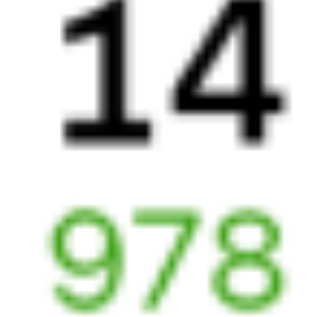
Выбрать дату
009Н + 332Й
15 623 ₽
поездки
от
269Ь
101*Й
21:57
10:58
1 пересадка
Чита
,
Чита-2
Тобольск
21 ч 39 м
из Читы
5 д 17 ч 1 м в пути
Выбрать дату
269Ь + 102Й
18 289 ₽
поездки
от
269Ь
346С
21:57
06:27
1 пересадка
Чита
,
Чита-2
Тобольск
19 ч 9 м
из Читы
5 д 12 ч 30 м в пути
Выбрать дату
269Ь + 346С
17 999 ₽
поездки
от