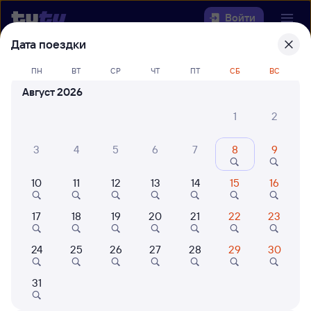
Войти
Дата поездки
Выберите день, чтобы найти
ж/д
ПН
ВТ
СР
ЧТ
ПТ
СБ
ВС
билеты Черняховск — Лоо
Август 2026
Откуда
1
2
Куда
3
4
5
6
7
8
9
10
11
12
13
14
15
16
Когда
17
18
19
20
21
22
23
Кто едет
24
25
26
27
28
29
30
Найти поезда
31