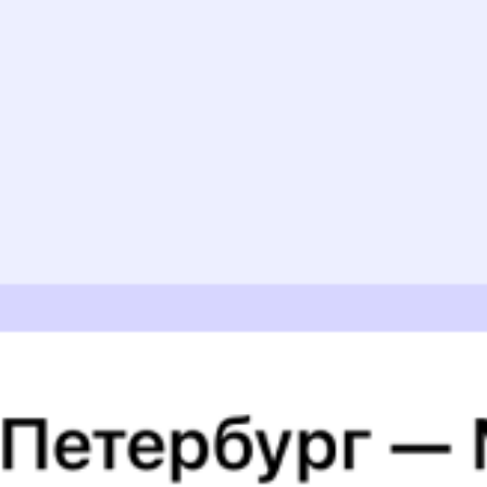
Суперцены на билеты
В разделе приложения
«Это выгодно!»
Скачать приложение
Узнайте расписание движения пассажирских поездов РЖД
из Чернигова в Познань. Будьте внимательны, расписание
может измениться. На этой странице вы видите актуальное
расписание движения поездов в 2026 году.
Подробнее
о покупке билетов РЖД
А ещё здесь можно найти
Обратные билеты из Чернигова в Познань
Авиабилеты Чернигов — Познань
Отели Познани
Железнодорожные билеты в
Познань