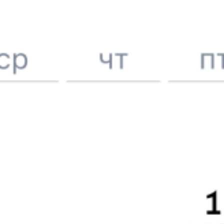
6 причин купить ж/д билеты именно здесь
Онлайн-покупка за 4 минуты
Онлайн-возврат билетов без очереди в кассу
Выбор любимых мест на схемах вагонов
Подробные ответы на вопросы о поездке или покупке
СМС-сопровождение до посадки в поезд
Оформление без регистрации на сайте
Частые вопросы
Что нужно, чтобы сесть в поезд?
Как поменять билет на другую дату или на другой поезд?
Как вернуть билет?