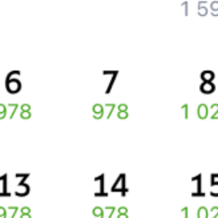
Что делать, если ошибся при вводе данных пассажира?
Как перевезти животное в поезде?
Как получить отчетные документы для бухгалтерии?
Что делать, если оплата не проходит?
Билеты РЖД
Инструкция по приобретению билетов
Способы оплаты
Правила работы сервиса
Какие документы нужны для поездок в СНГ
Про расписание Чернигов — Познань
По выбранному направлению курсирует 0 поездов.