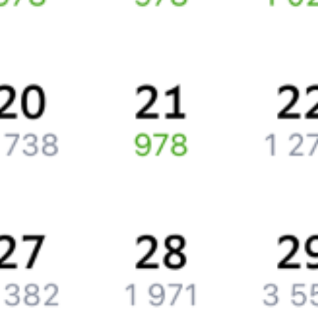
Путешественникам
Справочная
Путеводитель по странам
Бонусная программа
Подарочные сертификаты
Компания
История Туту.ру
Вакансии
Обратная связь
Контактная информация
Партнерам
Реклама на Туту.ру
Партнерская программа