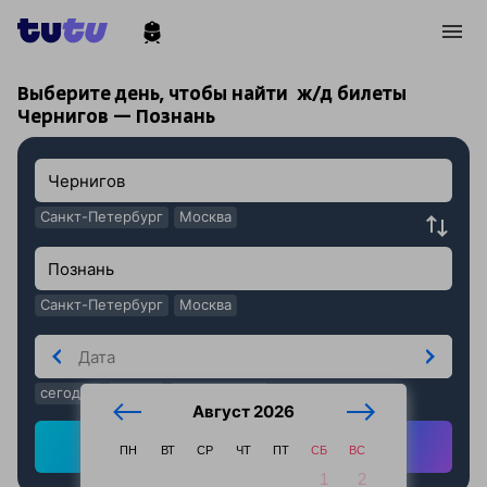
!
!
Выберите день, чтобы найти
ж/д билеты
Чернигов — Познань
Санкт-Петербург
Москва
Санкт-Петербург
Москва
сегодня
завтра
послезавтра
Август 2026
Найти ж/д билеты
ПН
ВТ
СР
ЧТ
ПТ
СБ
ВС
1
2