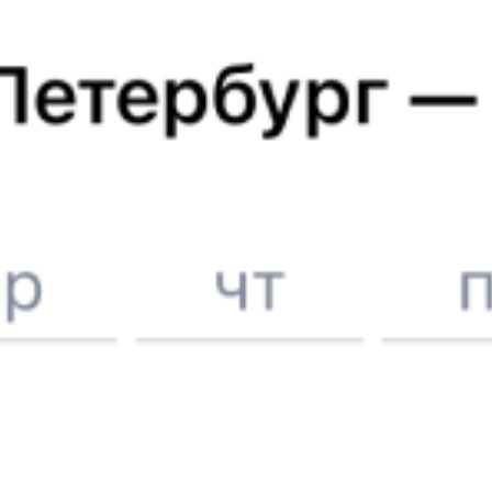
Вокзал Черкесск
Отели в Краснодаре
Поддержка 24/7 на Туту
6 причин купить ж/д билеты именно здесь
Онлайн-покупка за 4 минуты
Онлайн-возврат билетов без очереди в кассу
Выбор любимых мест на схемах вагонов
Подробные ответы на вопросы о поездке или покупке
СМС-сопровождение до посадки в поезд
Оформление без регистрации на сайте
Частые вопросы