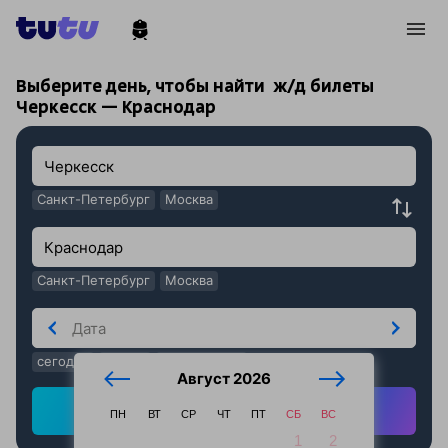
!
!
Выберите день, чтобы найти
ж/д билеты
Черкесск — Краснодар
Санкт-Петербург
Москва
Санкт-Петербург
Москва
сегодня
завтра
послезавтра
Август 2026
Найти ж/д билеты
ПН
ВТ
СР
ЧТ
ПТ
СБ
ВС
1
2