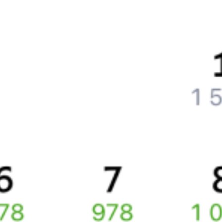
Что нужно, чтобы сесть в поезд?
Как поменять билет на другую дату или на другой поезд?
Как вернуть билет?
Что делать, если ошибся при вводе данных пассажира?
Как перевезти животное в поезде?
Как получить отчетные документы для бухгалтерии?
Что делать, если оплата не проходит?
Билеты РЖД
Вы можете заказать электронный жд билет и
железнодорожный билет на бланке РЖД.
Если вас интересует цена билета на поезд от
Черкесска
до
Краснодара
, то укажите дату поездки. При этом вы увидите
стоимость билетов во всех доступных вагонах (плацкарт, купе
и др.) и сможете купить жд билеты
Черкесск
–
Краснодар
онлайн.
Инструкция по приобретению билетов