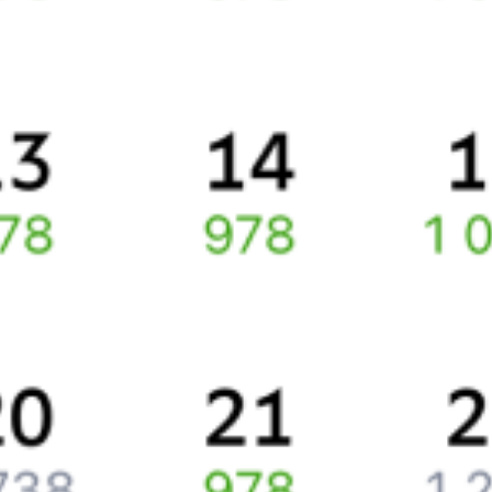
Способы оплаты
Правила работы сервиса
Про расписание Черкесск — Краснодар
По данному направлению курсирует 0 поездов.
Ищете как добраться из
Черкесска
до
Краснодара
или как
доехать на поезде?
Наш сервис позволяет заказать и купить железнодорожный
билет по маршруту
Черкесск
–
Краснодар
через интернет уже
сейчас.
Путешественникам
Справочная
Путеводитель по странам
Бонусная программа
Подарочные сертификаты