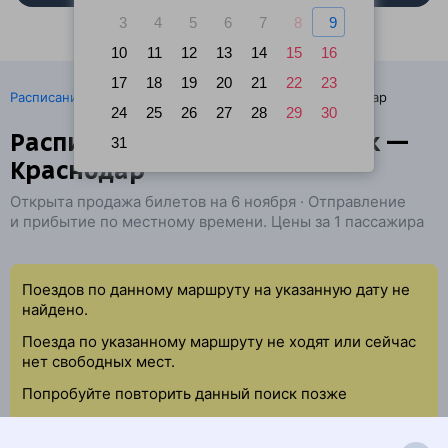
3
4
5
6
7
8
9
10
11
12
13
14
15
16
17
18
19
20
21
22
23
·
Расписание поездов
Ж/д билеты Черкесск → Краснодар
24
25
26
27
28
29
30
Расписание поездов Черкесск —
31
Краснодар
Открыта продажа билетов на 6 ноября · Отправление
и прибытие по местному времени. Цены за 1 пассажира
Поездов по данному маршруту на указанную дату не
найдено.
Поезда по указанному маршруту не ходят или сейчас
нет свободных мест.
Попробуйте повторить данный поиск позже