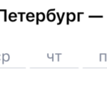
Билеты на поезд до
Новопавловска
Вокзал Черкесск
6 причин купить ж/д билеты именно здесь
Онлайн-покупка за 4 минуты
Онлайн-возврат билетов без очереди в кассу
Выбор любимых мест на схемах вагонов
Подробные ответы на вопросы о поездке или покупке
СМС-сопровождение до посадки в поезд
Оформление без регистрации на сайте
Частые вопросы
Что нужно, чтобы сесть в поезд?