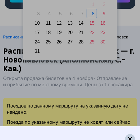
1
2
3
4
5
6
7
8
9
10
11
12
13
14
15
16
17
18
19
20
21
22
23
·
Расписание поездов
Ж/д билеты Черкесск → Новопавловск
24
25
26
27
28
29
30
Расписание поездов Черкесск — г.
31
Новопавловск (Аполлонская, С.-
Кав.)
Открыта продажа билетов на 4 ноября · Отправление
и прибытие по местному времени. Цены за 1 пассажира
Поездов по данному маршруту на указанную дату не
найдено.
Поезда по указанному маршруту не ходят или сейчас
нет свободных мест.
Попробуйте повторить данный поиск позже