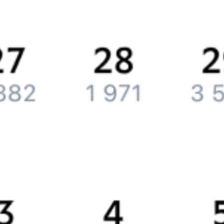
Вакансии
Обратная связь
Контактная информация
Партнерам
Реклама на Туту.ру
Партнерская программа
Загрузите в
App Store
Загрузите в
Google Play
Загрузите в
AppGallery
Загрузите в