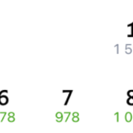
Как поменять билет на другую дату или на другой поезд?
Как вернуть билет?
Что делать, если ошибся при вводе данных пассажира?
Как перевезти животное в поезде?
Как получить отчетные документы для бухгалтерии?
Что делать, если оплата не проходит?
Билеты РЖД
Вы можете заказать электронный жд билет и
железнодорожный билет на бланке РЖД.
Если вас интересует цена билета на поезд от
Черкесска
до
Новопавловска
, то укажите дату поездки. При этом
вы увидите стоимость билетов во всех доступных вагонах
(плацкарт, купе и др.) и сможете купить жд билеты
Черкесск
–
Новопавловск
онлайн.
Инструкция по приобретению билетов
Способы оплаты