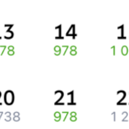
Правила работы сервиса
Про расписание Черкесск — Аполлонская
По этому направлению курсирует 0 поездов.
Ищете как добраться из
Черкесска
до
Новопавловска
или как
доехать на поезде?
Вы можете заказать и купить железнодорожный билет
Черкесск
–
Новопавловск
через интернет уже сейчас.
Путешественникам
Справочная
Путеводитель по странам
Бонусная программа
Подарочные сертификаты
Компания
История Туту.ру