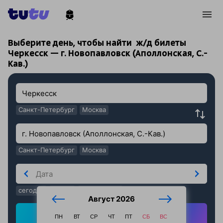
!
!
Выберите день, чтобы найти
ж/д билеты
Черкесск — г. Новопавловск (Аполлонская, С.-
Кав.)
Санкт-Петербург
Москва
Санкт-Петербург
Москва
сегодня
завтра
послезавтра
Август 2026
Найти ж/д билеты
ПН
ВТ
СР
ЧТ
ПТ
СБ
ВС