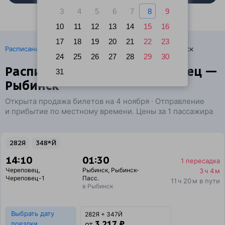
3
4
5
6
7
8
9
10
11
12
13
14
15
16
17
18
19
20
21
22
23
·
Расписание поездов
Ж/д билеты Череповец → Рыбинск
24
25
26
27
28
29
30
Расписание поездов Череповец —
31
Рыбинск
Открыта продажа билетов на 4 ноября · Отправление
и прибытие по местному времени. Цены за 1 пассажира
282Я
348*Й
14:10
01:30
1 пересадка
Череповец
,
Рыбинск
,
Рыбинск-
3 ч 4 м
Череповец-1
Пасс.
11 ч 20 м в пути
в Рыбинск
Выбрать дату
282Я + 347Й
3 217 ₽
поездки
от