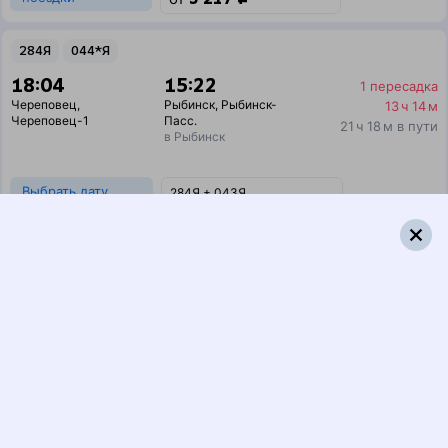
284Я
044*Я
18:04
15:22
1 пересадка
Череповец
,
Рыбинск
,
Рыбинск-
13 ч 14 м
Череповец-1
Пасс.
21 ч 18 м в пути
в Рыбинск
Выбрать дату
284Я + 043Я
5 302 ₽
поездки
от
284Я
726Я
Ласточка
18:04
10:19
1 пересадка
Череповец
,
Рыбинск
,
Рыбинск-
8 ч 19 м
Череповец-1
Пасс.
16 ч 15 м в пути
в Рыбинск
Выбрать дату
284Я + 726Я
3 977 ₽
поездки
от