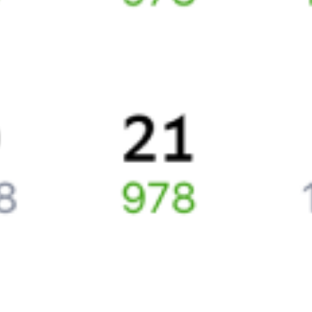
Билеты РЖД
Вы можете заказать электронный жд билет и
железнодорожный билет на бланке РЖД.
Если вас интересует цена билета на поезд от
Череповца
до
Рыбинска
, то укажите дату поездки. При этом вы увидите
стоимость билетов во всех доступных вагонах (плацкарт, купе
и др.) и сможете купить жд билеты
Череповец
–
Рыбинск
онлайн.
Инструкция по приобретению билетов
Способы оплаты
Правила работы сервиса
Путешественникам
Справочная
Путеводитель по странам
Бонусная программа
Подарочные сертификаты