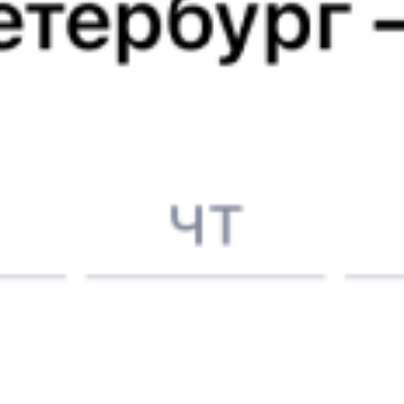
Череповец-1
Пасс.
15 ч 26 м в пути
в Рыбинск
Выбрать дату
126Я + 726Я
4 989 ₽
поездки
от
Найдём билет на поезд за вас
Даже если сейчас нет мест
Искать билеты
Узнайте расписание движения пассажирских поездов РЖД
из Череповца в Рыбинск. Будьте внимательны, расписание
может измениться. На этой странице вы видите актуальное
расписание движения поездов в 2026 году.
Подробнее
о покупке билетов РЖД