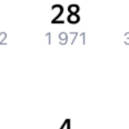
Компания
История Туту.ру
Вакансии
Обратная связь
Контактная информация
Партнерам
Реклама на Туту.ру
Партнерская программа
Загрузите в
App Store
Загрузите в
Google Play