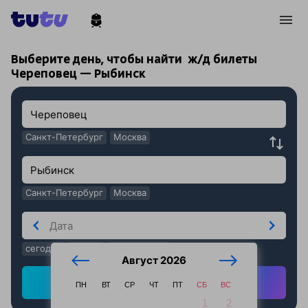
!
!
Выберите день, чтобы найти
ж/д билеты
Череповец — Рыбинск
Санкт-Петербург
Москва
Санкт-Петербург
Москва
сегодня
завтра
послезавтра
Август 2026
Найти ж/д билеты
ПН
ВТ
СР
ЧТ
ПТ
СБ
ВС
1
2