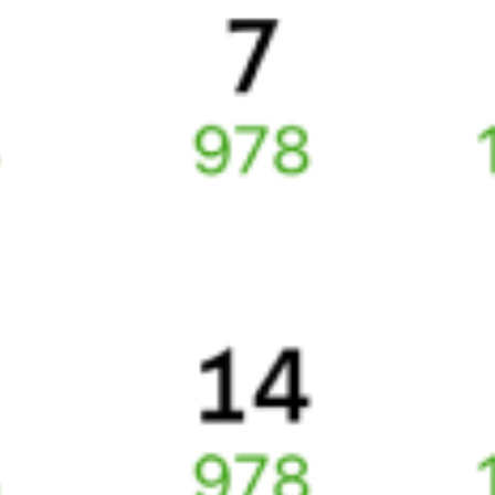
Подробные ответы на вопросы о поездке или покупке
СМС-сопровождение до посадки в поезд
Оформление без регистрации на сайте
Частые вопросы
Что нужно, чтобы сесть в поезд?
Как поменять билет на другую дату или на другой поезд?
Как вернуть билет?
Что делать, если ошибся при вводе данных пассажира?
Как перевезти животное в поезде?
Как получить отчетные документы для бухгалтерии?
Что делать, если оплата не проходит?