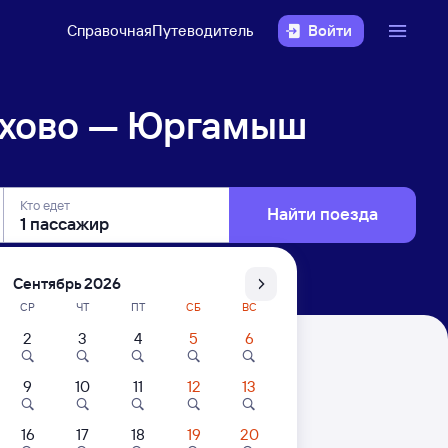
Справочная
Путеводитель
Войти
мхово — Юргамыш
Кто едет
Найти поезда
Сентябрь 2026
СР
ЧТ
ПТ
СБ
ВС
2
3
4
5
6
9
10
11
12
13
16
17
18
19
20