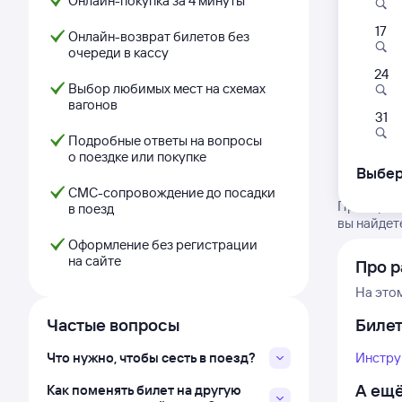
Онлайн-покупка за 4 минуты
17
Онлайн-возврат билетов без
очереди в кассу
24
Выбор любимых мест на схемах
вагонов
31
Подробные ответы на вопросы
о поездке или покупке
Выбер
СМС-сопровождение до посадки
Проверьте
в поезд
вы найдет
Оформление без регистрации
на сайте
Про 
На это
Частые вопросы
Биле
Что нужно, чтобы сесть в поезд?
Инстру
А ещё
Как поменять билет на другую