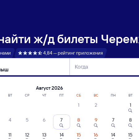
 найти
ж/д билеты Чере
 нами
4,84 — рейтинг приложения
Когда
тербург
Москва
Сегодня
Завтра
Август 2026
ВТ
СР
ЧТ
ПТ
СБ
ВС
ПН
ВТ
1
2
1
сание поездов Черемхово — Юргамыш
4
5
6
7
8
9
7
8
11
12
13
14
15
16
14
15