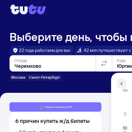
Выберите день, чтобы
22 года работаем для вас
42 млн путешествуют с
Откуда
Куда
Москва
Санкт-Петербург
Санкт-Пе
ПН
Распи
3
6 причин купить ж/д билеты
10