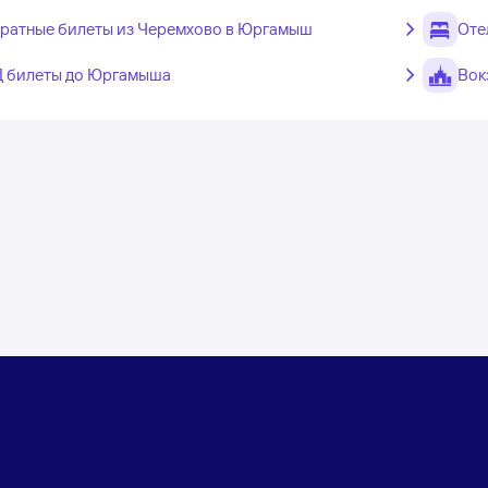
ратные билеты из Черемхово в Юргамыш
Оте
 билеты до Юргамыша
Вок