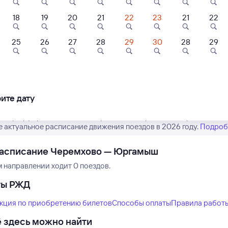
18
19
20
21
22
23
21
22
25
26
27
28
29
30
28
29
Нет рейсов по этому
Измените место отправления или при
другой транспо
ите дату
 маршрут рейсов РЖД из Черемхово в Юргамыш. Обратите внима
е актуальное расписание движения поездов в 2026 году.
Подроб
расписание Черемхово — Юргамыш
м направлении ходит 0 поездов.
ты РЖД
кция по приобретению билетов
Способы оплаты
Правила работ
 здесь можно найти