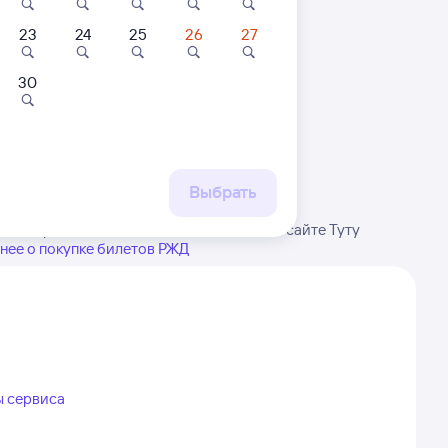
23
24
25
26
27
30
 маршруту
бытия, либо посмотрите
рт
Выбрать
ние, расписание может измениться. На сайте Туту
нее о покупке билетов РЖД
ы сервиса