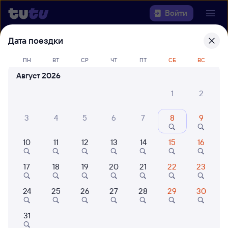
Войти
Дата поездки
Выберите день, чтобы найти
ж/д
билеты Черемхово — Сочи
ПН
ВТ
СР
ЧТ
ПТ
СБ
ВС
Август 2026
Откуда
1
2
Куда
3
4
5
6
7
8
9
Когда
10
11
12
13
14
15
16
Кто едет
17
18
19
20
21
22
23
24
25
26
27
28
29
30
Найти поезда
31