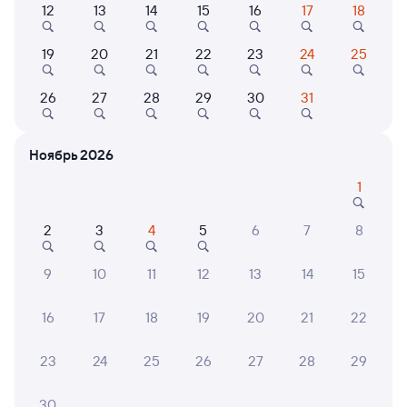
Найдём билет на поезд за вас
12
13
14
15
16
17
18
Даже если сейчас нет мест
19
20
21
22
23
24
25
Искать билеты
26
27
28
29
30
31
Отели в Сочи
Все
Ноябрь 2026
Путешественникам нравятся эти варианты
1
2
3
4
5
6
7
8
7,7
8,5
8,0
9
10
11
12
13
14
15
Отель
Отель
Отель
Оздоровительный
Отель Сочи Галерея
Импе
16
17
18
19
20
21
22
комплекс «Дивный»
Парк
1 ⁠999 ⁠₽
4 ⁠800 ⁠₽
7 ⁠100
23
24
25
26
27
28
29
30