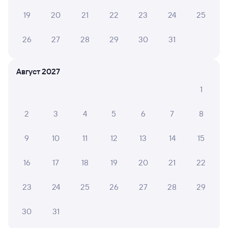
Инструкция по приобретению билетов
19
20
21
22
23
24
25
Способы оплаты
Правила работы сервиса
А ещё здесь можно найти
26
27
28
29
30
31
Обратные билеты из Черемхово в Сочи
Август 2027
Отели Сочи
1
ЖД билеты Сочи
2
3
4
5
6
7
8
Вокзал Черемхово
9
10
11
12
13
14
15
Аренда авто в Сочи
16
17
18
19
20
21
22
23
24
25
26
27
28
29
30
31