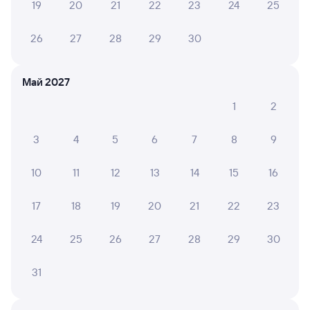
19
20
21
22
23
24
25
26
27
28
29
30
Частые вопросы
Что нужно, чтобы сесть в поезд?
Май 2027
Как поменять билет на другую дату или
1
2
на другой поезд?
Как вернуть билет?
3
4
5
6
7
8
9
Что делать, если ошибся при вводе данных
пассажира?
10
11
12
13
14
15
16
Как перевезти животное в поезде?
17
18
19
20
21
22
23
Как получить отчетные документы для
бухгалтерии?
24
25
26
27
28
29
30
Что делать, если оплата не проходит?
31
Посмотрите актуальное расписание поездов дальнего