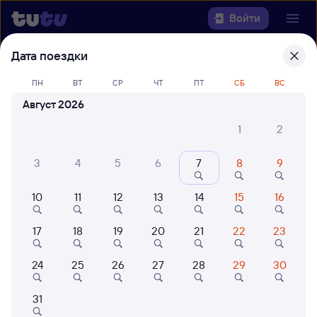
Войти
Дата поездки
Выберите день, чтобы найти
ж/д
билеты Черемхово — Муром-1
ПН
ВТ
СР
ЧТ
ПТ
СБ
ВС
Август 2026
22 года работаем для вас
42 млн путешествуют с на
1
2
Откуда
3
4
5
6
7
8
9
Куда
10
11
12
13
14
15
16
Когда
17
18
19
20
21
22
23
Кто едет
24
25
26
27
28
29
30
Найти поезда
31