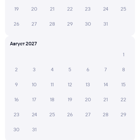
Способы оплаты
Правила работы сервиса
19
20
21
22
23
24
25
А ещё здесь можно найти
26
27
28
29
30
31
Обратные билеты из Черемхово в Муром-1
Август 2027
Отели Мурома
1
Купить жд билеты в Муром
2
3
4
5
6
7
8
Вокзал Черемхово
9
10
11
12
13
14
15
16
17
18
19
20
21
22
23
24
25
26
27
28
29
30
31