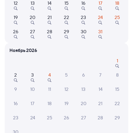
12
13
14
15
16
17
18
Найдём билет на поезд за вас
19
20
21
22
23
24
25
Даже если сейчас нет мест
26
27
28
29
30
31
Искать билеты
Ноябрь 2026
Отели в Муроме
Все
1
Путешественникам нравятся эти варианты
2
3
4
5
6
7
8
9
10
11
12
13
14
15
9,0
8,8
9,3
16
17
18
19
20
21
22
Отель
Отель
X.ROOM
Отель Святогор
Отель
23
24
25
26
27
28
29
8 ⁠588 ⁠₽
4 ⁠841 ⁠₽
7 ⁠565
30