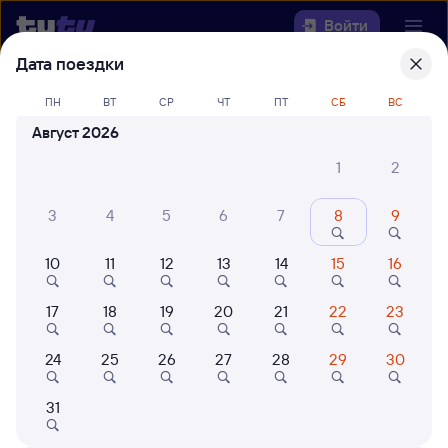
Войти
Дата поездки
Выберите день, чтобы найти
ж/д
ПН
ВТ
СР
ЧТ
ПТ
СБ
ВС
билеты Черемхово — Кинель
Август 2026
Откуда
1
2
Куда
3
4
5
6
7
8
9
10
11
12
13
14
15
16
Когда
17
18
19
20
21
22
23
Кто едет
24
25
26
27
28
29
30
Найти поезда
31