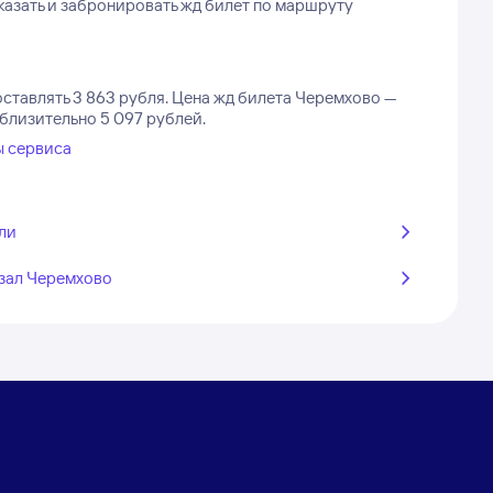
азать и забронировать жд билет по маршруту
ставлять 3 863 рубля.
Цена жд билета Черемхово —
иблизительно 5 097 рублей.
ы сервиса
ли
зал Черемхово