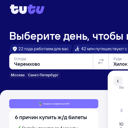
Выберите день, чтобы
22 года работаем для вас
42 млн путешествуют с
Откуда
Куда
Москва
Санкт-Петербург
Санкт-Пе
ПН
Распи
3
6 причин купить ж/д билеты
Расписа
Открыта про
10
Самый