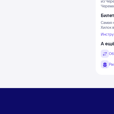
из Чер
Черемхо
Биле
Самая н
Хилок в
Инстру
А ещё
Об
Ра