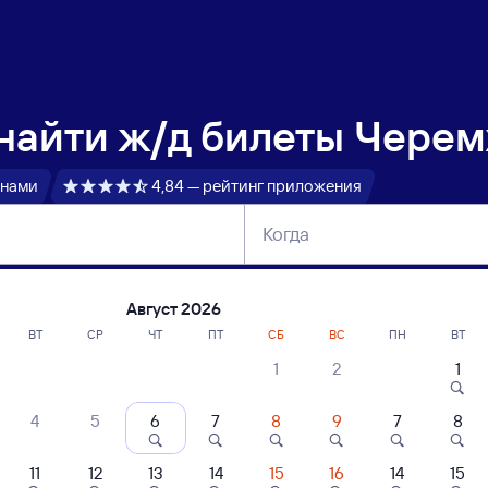
 найти
ж/д билеты Черем
 нами
4,84 — рейтинг приложения
Когда
тербург
Москва
Сегодня
Завтра
Август 2026
ВТ
СР
ЧТ
ПТ
СБ
ВС
ПН
ВТ
1
2
1
сание поездов Черемхово — Хилок
4
5
6
7
8
9
7
8
ние поездов Хилок — Черемхово
дажа билетов на 4 ноября. Отправление и прибытие по местному времени
11
12
13
14
15
16
14
15
 быстрый