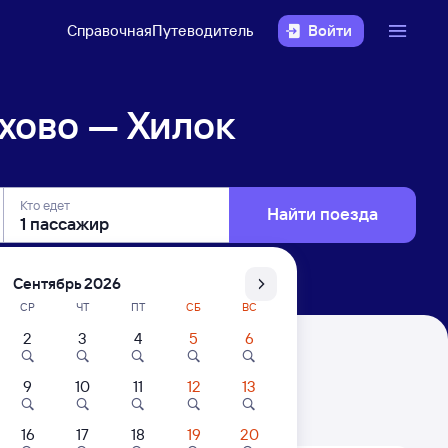
Справочная
Путеводитель
Войти
хово — Хилок
Кто едет
Найти поезда
Сентябрь 2026
СР
ЧТ
ПТ
СБ
ВС
2
3
4
5
6
9
10
11
12
13
. Цены за 1 пассажира
16
17
18
19
20