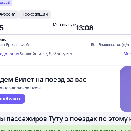
енный
Э
Россия
Проходящий
17 ч 3 м в пути
05
13:08
ово
квы Ярославской
в Владивосток (ж/д 
ледования
ближайшие: 7, 8, 9 августа
Ма
дём билет на поезд за вас
если сейчас нет мест
ать билеты
ы пассажиров Туту о поездах по этому