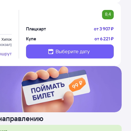
8,4
Плацкарт
от
3 ⁠907 ⁠₽
Купе
от
6 ⁠221 ⁠₽
Хилок
вокзал)
Выберите дату
ршрут
 направлению