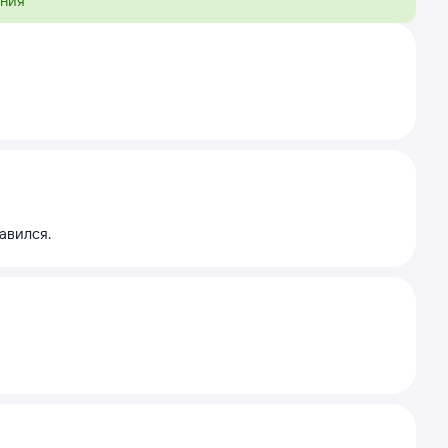
ения
авился.