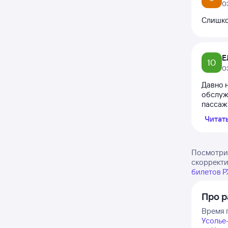
0
Слишком
Е
10
0
Давно н
обслужи
пассажи
Читат
Посмотрит
скорректи
билетов 
Про р
Время п
Усолье