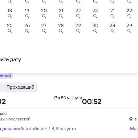
18
19
20
21
22
23
21
22
Н
Проходящий
16 ч 38 м в пути
52
23:30
25
26
27
28
29
30
28
29
ово
квы Ярославской
в Владивосток (ж/д 
ите дату
ледования
ближайшие: 7, 8, 9 августа
Ма
енный
Я
Проходящий
17 ч 50 м в пути
02
00:52
ово
квы Ярославской
в
ледования
ближайшие: 7, 8, 9 августа
Ма