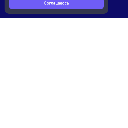
Соглашаюсь
Расписание поездов
Ж/д билеты Черемхово → Хилок
Ком
Приложение Туту
О на
Вака
Конт
Прав