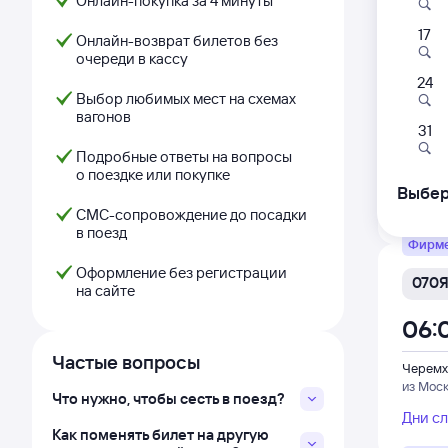
Онлайн-покупка за 4 минуты
17
010
Онлайн-возврат билетов без
очереди в кассу
05:
24
Выбор любимых мест на схемах
вагонов
Черемх
31
из Мос
Подробные ответы на вопросы
о поездке или покупке
Выбер
Дни с
СМС-сопровождение до посадки
в поезд
Фирм
Оформление без регистрации
070
на сайте
06:
Частые вопросы
Черемх
из Мос
Что нужно, чтобы сесть в поезд?
Дни с
Как поменять билет на другую