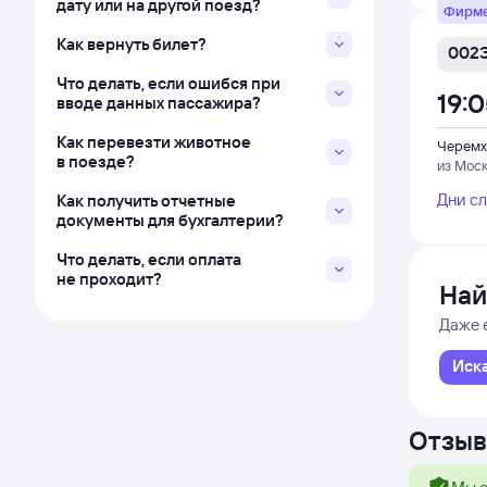
дату или на другой поезд?
Фирм
Как вернуть билет?
002
Что делать, если ошибся при
19:
вводе данных пассажира?
Как перевезти животное
Черемх
в поезде?
из Мос
Дни с
Как получить отчетные
документы для бухгалтерии?
Что делать, если оплата
не проходит?
Най
Даже 
Иск
Отзыв