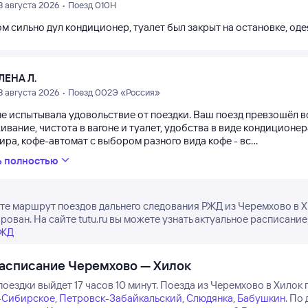
3 августа 2026 • Поезд 010Н
 сильно дул кондиционер, туалет был закрыт на остановке, оде
ЛЕНА Л.
3 августа 2026 • Поезд 002Э «Россия»
е испытывала удовольствие от поездки. Ваш поезд превзошёл вс
вание, чистота в вагоне и туалет, удобства в виде кондиционер
ра, кофе-автомат с выбором разного вида кофе - вс...
ь полностью
е маршрут поездов дальнего следования РЖД из Черемхово в Хи
рован. На сайте tutu.ru вы можете узнать актуальное расписание
РЖД
асписание Черемхово — Хилок
оездки выйдет 17 часов 10 минут.
Поезда из Черемхово в Хилок 
-Сибирское
,
Петровск-Забайкальский
,
Слюдянка
,
Бабушкин
.
По 