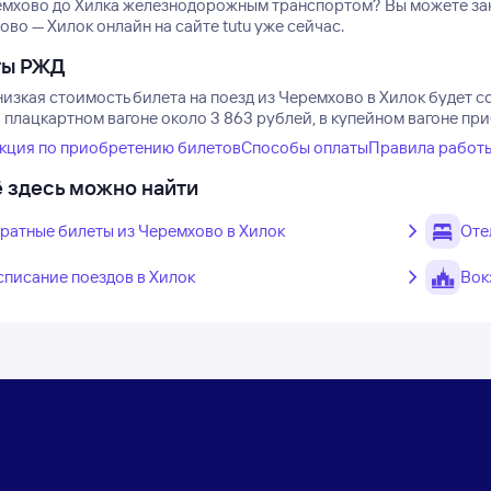
емхово до Хилка железнодорожным транспортом? Вы можете зак
во — Хилок онлайн на сайте tutu уже сейчас.
ты РЖД
изкая стоимость билета на поезд из Черемхово в Хилок будет со
 плацкартном вагоне около 3 863 рублей, в купейном вагоне пр
кция по приобретению билетов
Способы оплаты
Правила работ
 здесь можно найти
ратные билеты из Черемхово в Хилок
Оте
списание поездов в Хилок
Вок