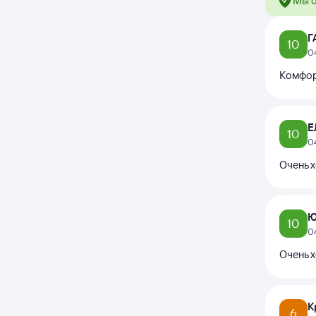
Мы о
Г
10
0
Комфор
Е
10
0
Очень 
Ю
10
0
Очень 
К
6