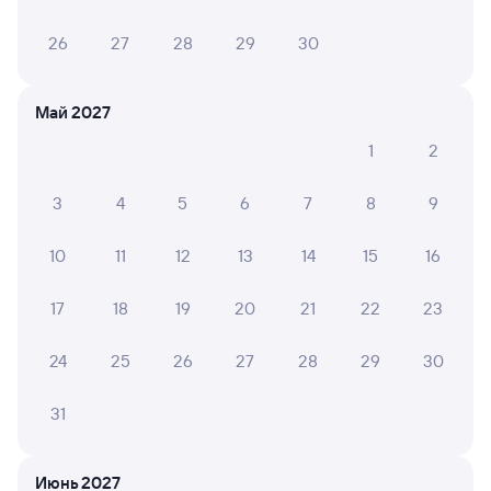
26
27
28
29
30
Май 2027
1
2
3
4
5
6
7
8
9
10
11
12
13
14
15
16
17
18
19
20
21
22
23
24
25
26
27
28
29
30
31
Мы используем cookies для более удобной работы
с сайтом.
Подробнее
Июнь 2027