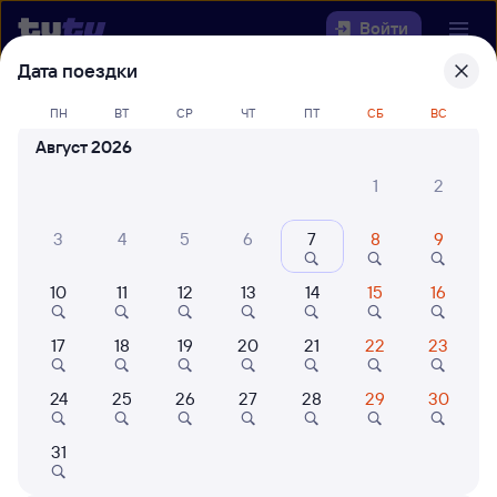
Войти
Дата поездки
Выберите день, чтобы найти
ж/д
ПН
ВТ
СР
ЧТ
ПТ
СБ
ВС
билеты Черемхово — Аша
Август 2026
22 года работаем для вас
42 млн путешествуют с на
1
2
Откуда
3
4
5
6
7
8
9
Куда
10
11
12
13
14
15
16
Когда
17
18
19
20
21
22
23
Кто едет
24
25
26
27
28
29
30
Найти поезда
31