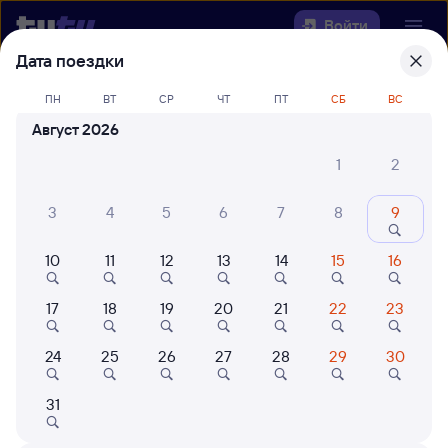
Войти
Дата поездки
Выберите день, чтобы найти
ж/д
ПН
ВТ
СР
ЧТ
ПТ
СБ
ВС
билеты Чердаклы — Возрождение
Август 2026
Откуда
1
2
Куда
3
4
5
6
7
8
9
10
11
12
13
14
15
16
Когда
17
18
19
20
21
22
23
Кто едет
24
25
26
27
28
29
30
Найти поезда
31