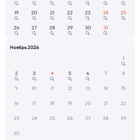
Выбор любимых мест на схемах вагонов
19
20
21
22
23
24
25
Подробные ответы на вопросы о поездке или
26
27
28
29
30
31
покупке
СМС-сопровождение до посадки в поезд
Ноябрь 2026
Оформление без регистрации на сайте
1
2
3
4
5
6
7
8
Частые вопросы
9
10
11
12
13
14
15
Что нужно, чтобы сесть в поезд?
Как поменять билет на другую дату или
16
17
18
19
20
21
22
на другой поезд?
Как вернуть билет?
23
24
25
26
27
28
29
Что делать, если ошибся при вводе данных
30
пассажира?