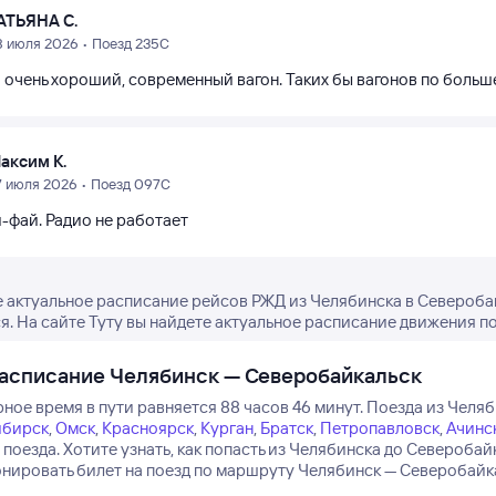
АТЬЯНА С.
8 июля 2026 • Поезд 235С
 очень хороший, современный вагон. Таких бы вагонов по больш
аксим К.
7 июля 2026 • Поезд 097С
-фай. Радио не работает
 актуальное расписание рейсов РЖД из Челябинска в Североба
я. На сайте Туту вы найдете актуальное расписание движения по
асписание Челябинск — Северобайкальск
ное время в пути равняется 88 часов 46 минут.
Поезда из Челяб
ибирск
,
Омск
,
Красноярск
,
Курган
,
Братск
,
Петропавловск
,
Ачинс
 поезда.
Хотите узнать, как попасть из Челябинска до Североб
нировать билет на поезд по маршруту Челябинск — Северобайкал