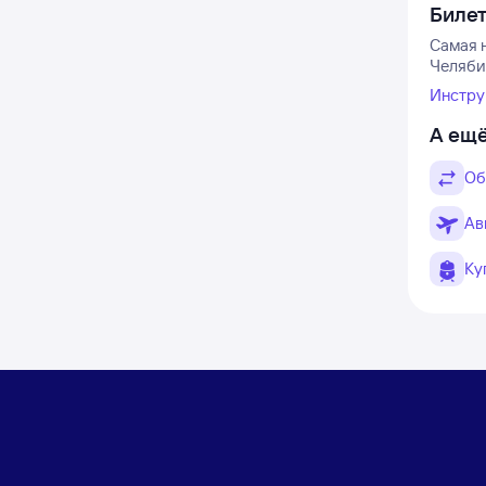
Биле
Самая 
Челяби
Инстру
А ещё
Об
Ав
Ку