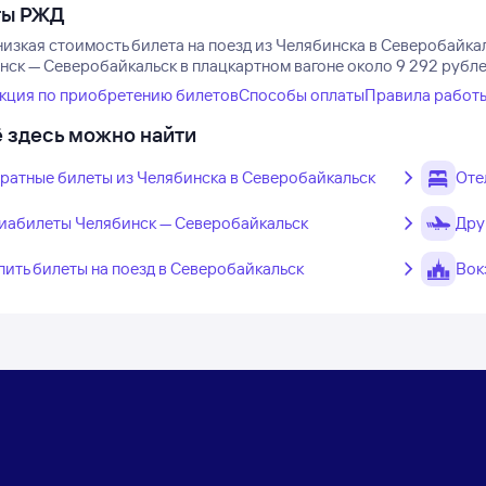
ты РЖД
низкая стоимость билета на поезд из Челябинска в Северобайкал
нск — Северобайкальск в плацкартном вагоне около 9 292 рубле
кция по приобретению билетов
Способы оплаты
Правила работ
 здесь можно найти
ратные билеты из Челябинска в Северобайкальск
Оте
иабилеты Челябинск — Северобайкальск
Дру
пить билеты на поезд в Северобайкальск
Вок