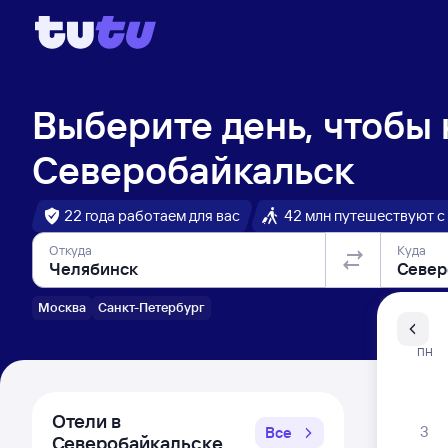
Выберите день, чтобы
Северобайкальск
22 года работаем для вас
42 млн путешествуют с
Откуда
Куда
Москва
Санкт-Петербург
Санкт-Пе
ПН
Распи
Отели в
3
Все
Северобайкальске