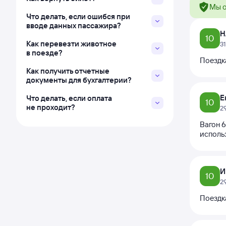
Мы о
Что делать, если ошибся при
вводе данных пассажира?
Н
10
Как перевезти животное
3
в поезде?
Поездк
Как получить отчетные
документы для бухгалтерии?
Е
Что делать, если оплата
10
не проходит?
2
Вагон 6
использ
И
10
2
Поездка