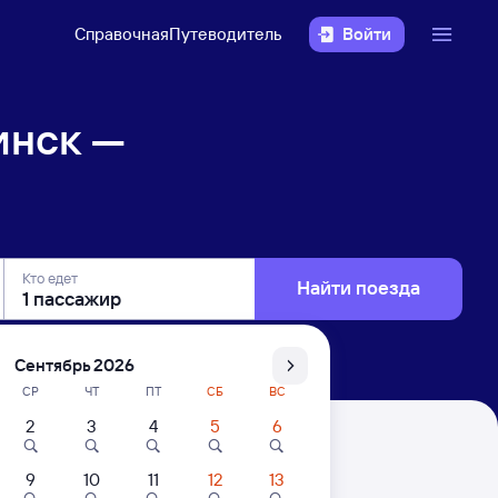
Справочная
Путеводитель
Войти
инск —
Кто едет
Найти поезда
Сентябрь 2026
СР
ЧТ
ПТ
СБ
ВС
2
3
4
5
6
йкальск
9
10
11
12
13