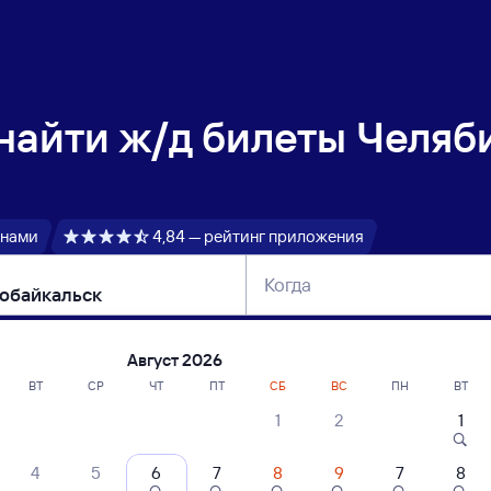
 найти
ж/д билеты Челяб
 нами
4,84 — рейтинг приложения
Когда
тербург
Москва
Сегодня
Завтра
Август 2026
ВТ
СР
ЧТ
ПТ
СБ
ВС
ПН
ВТ
1
2
1
сание поездов Челябинск — Североба
4
5
6
7
8
9
7
8