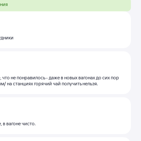
ения
удники
что не понравилось - даже в новых вагонах до сих пор
м/ на станциях горячий чай получить нельзя.
 в вагоне чисто.