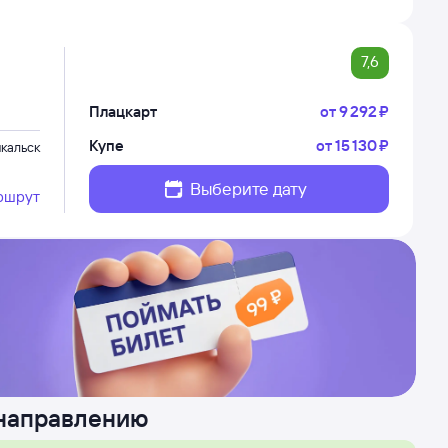
7,6
Плацкарт
от
9 ⁠292 ⁠₽
Купе
от
15 ⁠130 ⁠₽
кальск
Выберите дату
ршрут
 направлению