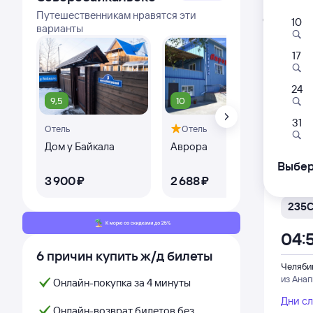
Расписа
Путешественникам нравятся эти
Открыта про
10
варианты
Самый
17
097
03:
24
9,5
10
Челяби
31
Отель
Отель
Гос
из Кис
Дом у Байкала
Аврора
Гос
Дни с
Та
Выбер
3 ⁠900 ⁠₽
2 ⁠688 ⁠₽
8 ⁠
235
04:
6 причин купить ж/д билеты
Челяби
из Ана
Онлайн-покупка за 4 минуты
Дни с
Онлайн-возврат билетов без