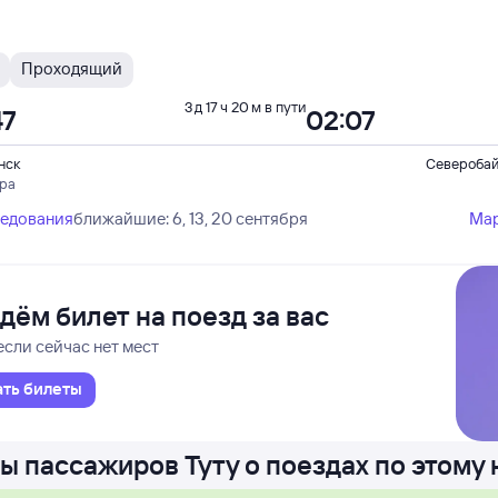
Проходящий
3 д 17 ч 20 м в пути
47
02:07
нск
Северобай
ера
ледования
ближайшие: 6, 13, 20 сентября
Ма
дём билет на поезд за вас
если сейчас нет мест
ать билеты
ы пассажиров Туту о поездах по этому