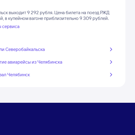
ьск выходит 9 292 рубля.
Цена билета на поезд РЖД
й, в купейном вагоне приблизительно 9 309 рублей.
ы сервиса
ли Северобайкальска
гие авиарейсы из Челябинска
зал Челябинск