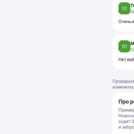
Т
10
2
Очень и
М
10
2
Нет вай
Проверьте
изменитьс
Про р
Пример
Новос
ходит 3
и забро