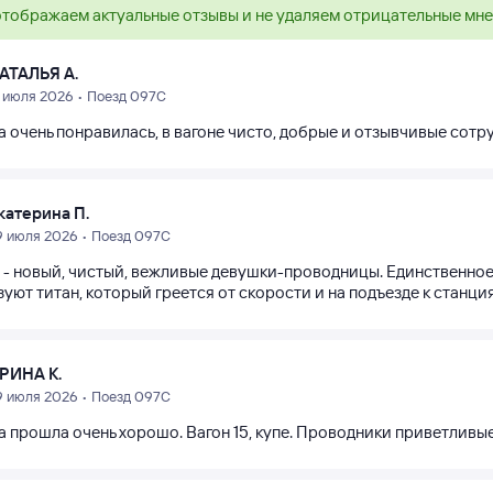
тображаем актуальные отзывы и не удаляем отрицательные мн
АТАЛЬЯ А.
1 июля 2026 • Поезд 097С
а очень понравилась, в вагоне чисто, добрые и отзывчивые сотр
катерина П.
9 июля 2026 • Поезд 097С
 - новый, чистый, вежливые девушки-проводницы. Единственное, 
уют титан, который греется от скорости и на подъезде к станция
РИНА К.
9 июля 2026 • Поезд 097С
 прошла очень хорошо. Вагон 15, купе. Проводники приветливые,