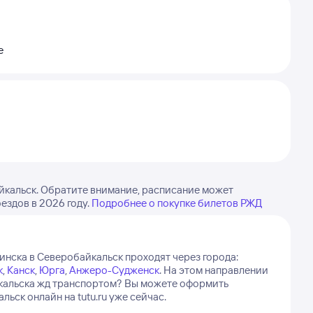
е
йкальск. Обратите внимание, расписание может
ездов в 2026 году.
Подробнее о покупке билетов РЖД
инска в Северобайкальск проходят через города:
к
,
Канск
,
Юрга
,
Анжеро-Судженск
.
На этом направлении
айкальска жд транспортом? Вы можете оформить
ьск онлайн на tutu.ru уже сейчас.