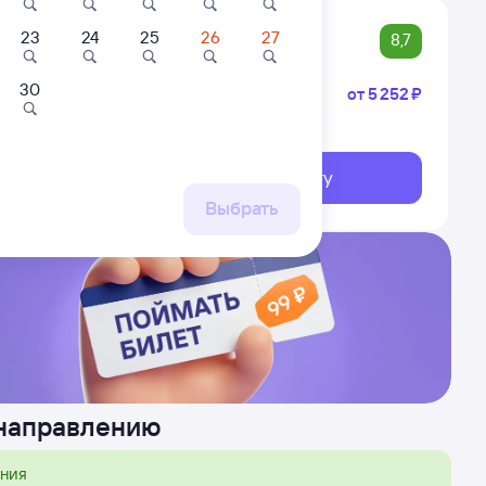
23
24
25
26
27
8,7
30
Купе
от
5 ⁠252 ⁠₽
Потьма
анскую
Выберите дату
ршрут
Выбрать
 направлению
ения