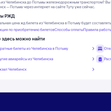
ь из Челябинска до Потьмы железнодорожным транспортом? Вы м
ск — Потьма через интернет на сайте Туту уже сейчас.
ты РЖД
льная цена жд билета из Челябинска в Потьму будет составлять
кция по приобретению билетов
Способы оплаты
Правила работ
 здесь можно найти
ратные билеты из Челябинска в Потьму
Оте
угие авиарейсы из Челябинска
Рас
кзал Челябинск