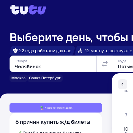
Выберите день, чтобы
22 года работаем для вас
42 млн путешествуют с
Откуда
Куда
Москва
Санкт-Петербург
Санкт-Пе
ПН
Распи
3
6 причин купить ж/д билеты
Расписа
Открыта про
10