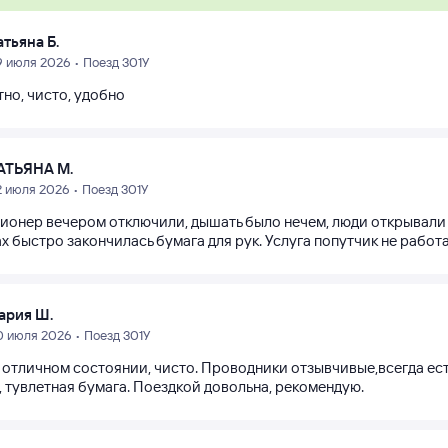
атьяна Б.
9 июля 2026 • Поезд 301У
но, чисто, удобно
АТЬЯНА М.
2 июля 2026 • Поезд 301У
ионер вечером отключили, дышать было нечем, люди открывали ку
х быстро закончилась бумага для рук. Услуга попутчик не работа
ария Ш.
0 июля 2026 • Поезд 301У
 отличном состоянии, чисто. Проводники отзывчивые,всегда есть
, тувлетная бумага. Поездкой довольна, рекомендую.