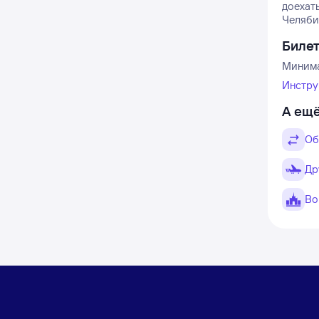
доехат
Челябин
Биле
Минима
Инстру
А ещё
Об
Др
Во