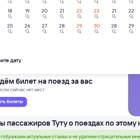
18
19
20
21
22
23
21
22
Проходящий
Двухэтажный
1 д 9 ч 55 м в пути
30
21:25
25
26
27
28
29
30
28
29
нск
в Москву Каз
ледования
ближайшие: 6, 7, 8 августа
Ма
ите дату
дём билет на поезд за вас
если сейчас нет мест
ать билеты
ы пассажиров Туту о поездах по этому
тображаем актуальные отзывы и не удаляем отрицательные мн