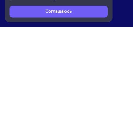
Соглашаюсь
Расписание поездов
Ж/д билеты Челябинск → Потьма
Ком
Приложение Туту
О на
Вака
Конт
Прав