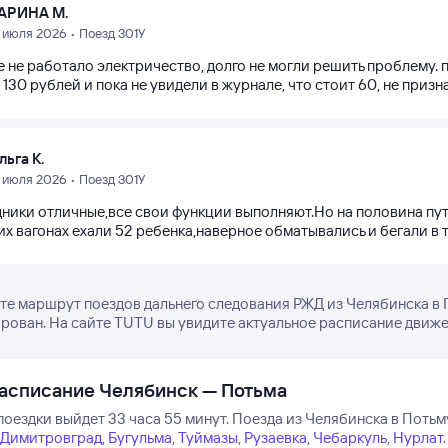
АРИНА М.
7 июля 2026 • Поезд 301У
е не работало электричество, долго не могли решить проблему. 
 130 рублей и пока не увидели в журнале, что стоит 60, не призна
льга К.
7 июля 2026 • Поезд 301У
ники отличные,все свои функции выполняют.Но на половина пути
х вагонах ехали 52 ребенка,наверное обматывались и бегали в ту
е маршрут поездов дальнего следования РЖД из Челябинска в П
рован. На сайте TUTU вы увидите актуальное расписание движен
асписание Челябинск — Потьма
оездки выйдет 33 часа 55 минут.
Поезда из Челябинска в Потьму
Димитровград
,
Бугульма
,
Туймазы
,
Рузаевка
,
Чебаркуль
,
Нурлат
.