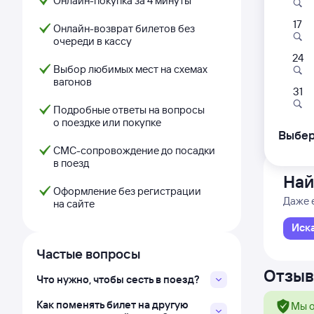
Онлайн-покупка за 4 минуты
17
301У
Онлайн-возврат билетов без
очереди в кассу
13:
24
Выбор любимых мест на схемах
вагонов
Челяби
31
Подробные ответы на вопросы
Дни с
о поездке или покупке
Выбер
СМС-сопровождение до посадки
в поезд
Най
Оформление без регистрации
Даже 
на сайте
Иск
Частые вопросы
Отзыв
Что нужно, чтобы сесть в поезд?
Как поменять билет на другую
Мы о