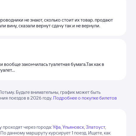
проводники не знают, сколько стоит их товар. продают
ли вину, сказали вернут сдачу так и не вернули.
 вообще закончилась туалетная бумага.Так как в
алет...
отьму. Будьте внимательны, график может быть
ия поездов в 2026 году.
Подробнее о покупке билетов
 проходят через города:
Уфа
,
Ульяновск
,
Златоуст
,
По данному маршруту курсирует 1 поезд.
Ищете, как