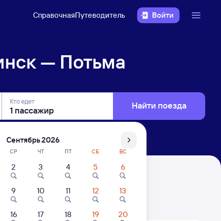
Справочная
Путеводитель
Войти
инск — Потьма
Кто едет
Найти поезда
Сентябрь 2026
СР
ЧТ
ПТ
СБ
ВС
2
3
4
5
6
9
10
11
12
13
. Цены за 1 пассажира
16
17
18
19
20