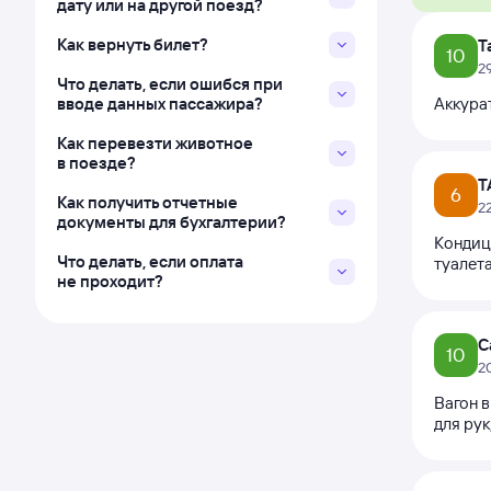
дату или на другой поезд?
Как вернуть билет?
Т
10
2
Что делать, если ошибся при
вводе данных пассажира?
Аккурат
Как перевезти животное
в поезде?
Т
6
Как получить отчетные
2
документы для бухгалтерии?
Кондиц
Что делать, если оплата
туалета
не проходит?
С
10
2
Вагон в
для рук