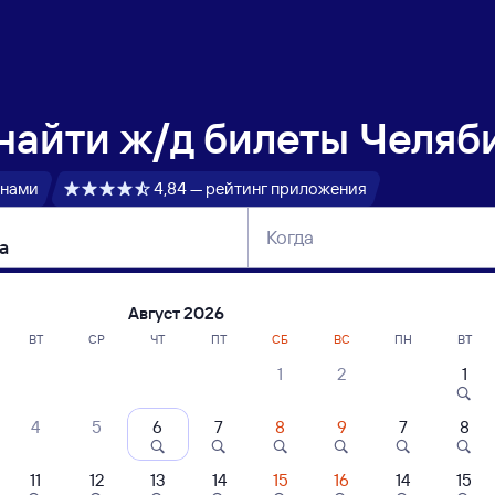
 найти
ж/д билеты Челяб
 нами
4,84 — рейтинг приложения
Когда
тербург
Москва
Сегодня
Завтра
Август 2026
ВТ
СР
ЧТ
ПТ
СБ
ВС
ПН
ВТ
1
2
1
сание поездов Челябинск — Потьма
4
5
6
7
8
9
7
8
ние поездов Потьма — Челябинск
дажа билетов на 3 ноября. Отправление и прибытие по местному времени
11
12
13
14
15
16
14
15