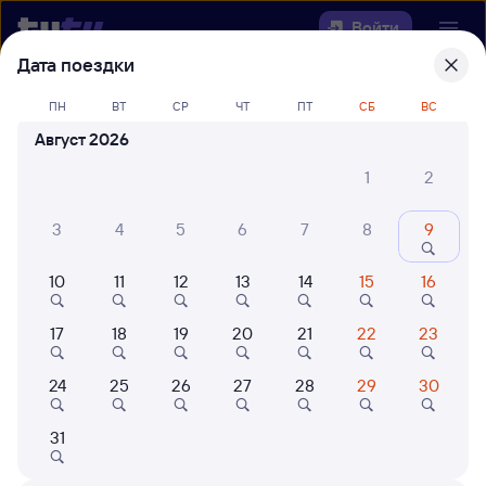
Войти
Дата поездки
Выберите день, чтобы найти
ж/д
ПН
ВТ
СР
ЧТ
ПТ
СБ
ВС
билеты Чапчачи — Артезиан
Август 2026
Откуда
1
2
Куда
3
4
5
6
7
8
9
10
11
12
13
14
15
16
Когда
17
18
19
20
21
22
23
Кто едет
24
25
26
27
28
29
30
Найти поезда
31