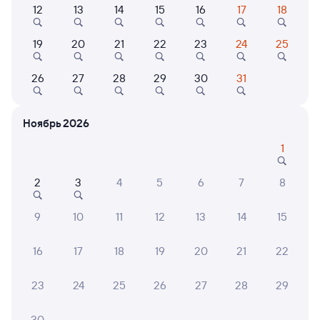
12
13
14
15
16
17
18
205С
Проходящий
7,9
19
20
21
22
23
24
25
1 д 14 ч 1 м в пути
23:22
14:23
26
27
28
29
30
31
Чаны
Зима
из Анапы
в Иркутск Пасс.
Ноябрь 2026
Дни следования
ближайшие: 6, 10, 13 августа
Маршрут
1
Плацкарт
Купе
от
7 ⁠192 ⁠₽
от
10 ⁠753 ⁠₽
2
3
4
5
6
7
8
Выберите дату
9
10
11
12
13
14
15
16
17
18
19
20
21
22
Найдём билет на поезд за вас
Даже если сейчас нет мест
23
24
25
26
27
28
29
Искать билеты
30