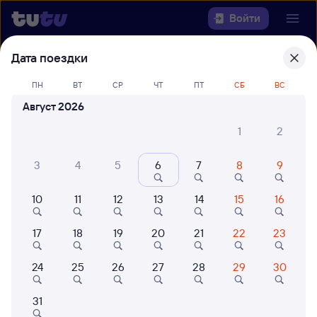
Войти
Дата поездки
Выберите день, чтобы найти
ж/д
билеты Чаны — Зима
ПН
ВТ
СР
ЧТ
ПТ
СБ
ВС
Август 2026
22 года работаем для вас
42 млн путешествуют с на
1
2
Откуда
3
4
5
6
7
8
9
Куда
10
11
12
13
14
15
16
Когда
17
18
19
20
21
22
23
Кто едет
24
25
26
27
28
29
30
Найти поезда
31