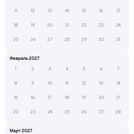
11
12
13
14
15
16
17
ОЛЬГА М.
10
31 июля 2026 • Поезд 002Э «Россия»
18
19
20
21
22
23
24
Поездка прошла комфортно, персонал
доброжелательный
25
26
27
28
29
30
31
Февраль 2027
ЕЛЕНА Г.
10
31 июля 2026 • Поезд 002Э «Россия»
1
2
3
4
5
6
7
Поезд фирменный, давно не ездила на поездах,
поэтому эта поездка меня очень приятно удивила,
8
9
10
11
12
13
14
сразу захотелось ехать подольше. Проводники
молодые ребята, очень вежливые, белье
15
16
17
18
19
20
21
белоснежное, кондиционер работал идеально, туал...
Читать полностью
22
23
24
25
26
27
28
Светлана К.
10
Март 2027
31 июля 2026 • Поезд 002Э «Россия»