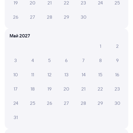
19
20
21
22
23
24
25
Онлайн-покупка за 4 минуты
26
27
28
29
30
Онлайн-возврат билетов без очереди в кассу
Выбор любимых мест на схемах вагонов
Май 2027
Подробные ответы на вопросы о поездке или
1
2
покупке
СМС-сопровождение до посадки в поезд
3
4
5
6
7
8
9
Оформление без регистрации на сайте
10
11
12
13
14
15
16
17
18
19
20
21
22
23
Частые вопросы
24
25
26
27
28
29
30
Что нужно, чтобы сесть в поезд?
Как поменять билет на другую дату или
31
на другой поезд?
Как вернуть билет?