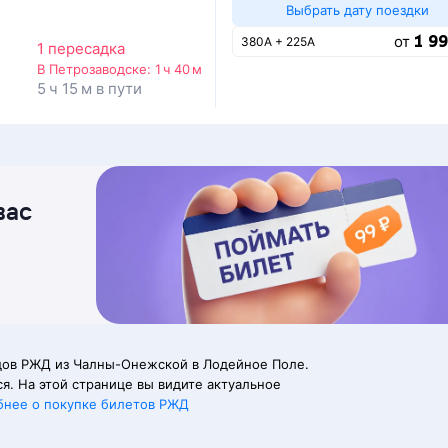
Выбрать дату поездки
1 99
от
380А + 225А
1 пересадка
В Петрозаводске:
1 ч 40 м
5 ч 15 м в пути
вас
дов РЖД из Чалны-Онежской в Лодейное Поле.
я. На этой странице вы видите актуальное
бнее о покупке билетов РЖД