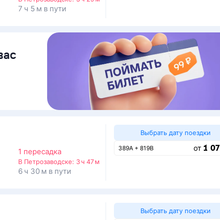
7 ч 5 м в пути
вас
Выбрать дату поездки
1 07
от
389А + 819В
1 пересадка
В Петрозаводске:
3 ч 47 м
6 ч 30 м в пути
Выбрать дату поездки