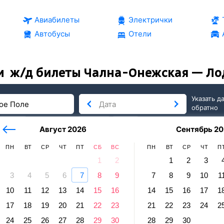
Авиабилеты
Электрички
Автобусы
Отели
и
ж/д билеты Чална-Онежская — Ло
Указать д
обратно
тербург
сегодня
завтра
Август 2026
Сентябрь 20
послезавтра
ПН
ВТ
СР
ЧТ
ПТ
СБ
ВС
ПН
ВТ
СР
ЧТ
П
1
2
1
2
3
3
4
5
6
7
8
9
7
8
9
10
1
я → Лодейное Поле
10
11
12
13
14
15
16
14
15
16
17
1
а-Онежская — Лодейное Поле
17
18
19
20
21
22
23
21
22
23
24
2
24
25
26
27
28
29
30
28
29
30
равление и прибытие по местному времени. Цены за 1 пасса