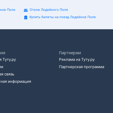
йное Поле
Отели Лодейного Поля
Купить билеты на поезд
Лодейное Поле
ния
Партнерам
 Туту.ру
Реклама на Туту.ру
ии
Партнерская программа
я связь
тная информация