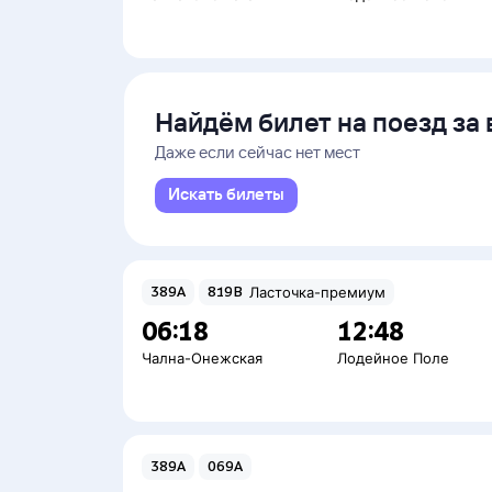
Найдём билет на поезд за 
Даже если сейчас нет мест
Искать билеты
389А
819В
Ласточка-премиум
06:18
12:48
Чална-Онежская
Лодейное Поле
389А
069А