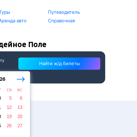
Туры
Путеводитель
Аренда авто
Справочная
дейное Поле
ату
Найти ж/д билеты
26
Т
СБ
ВС
4
5
6
1
12
13
8
19
20
5
26
27
жира