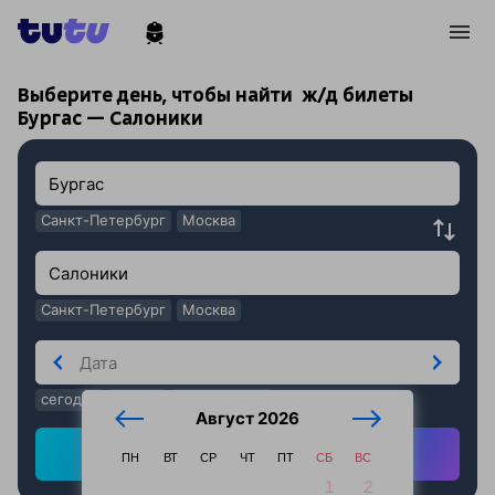
!
!
Выберите день, чтобы найти
ж/д билеты
Бургас — Салоники
Санкт-Петербург
Москва
Санкт-Петербург
Москва
сегодня
завтра
послезавтра
Август 2026
Найти ж/д билеты
ПН
ВТ
СР
ЧТ
ПТ
СБ
ВС
1
2