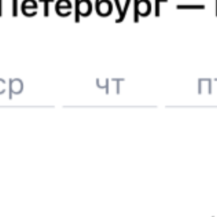
А ещё здесь можно найти
Авиабилеты Бургас — Салоники
Другие авиарейсы из Бургаса
Отели Салоников
ЖД билеты в
Салоники
6 причин купить ж/д билеты именно здесь
Онлайн-покупка за 4 минуты
Онлайн-возврат билетов без очереди в кассу
Выбор любимых мест на схемах вагонов
Подробные ответы на вопросы о поездке или покупке
СМС-сопровождение до посадки в поезд
Оформление без регистрации на сайте