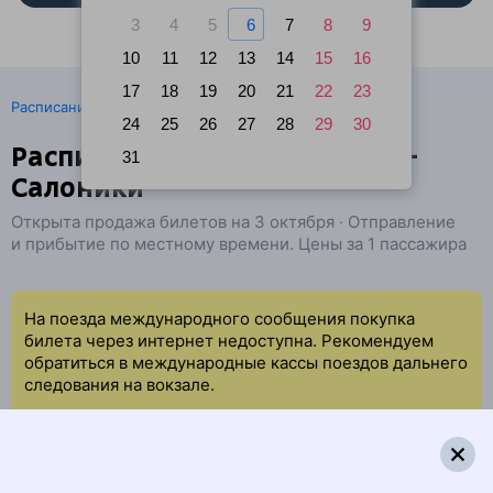
3
4
5
6
7
8
9
10
11
12
13
14
15
16
17
18
19
20
21
22
23
·
Расписание поездов
Ж/д билеты Бургас → Салоники
24
25
26
27
28
29
30
Расписание поездов Бургас —
31
Салоники
Открыта продажа билетов на 3 октября · Отправление
и прибытие по местному времени. Цены за 1 пассажира
На поезда международного сообщения покупка
билета через интернет недоступна. Рекомендуем
обратиться в международные кассы поездов дальнего
следования на вокзале.
Поездов по данному маршруту на указанную дату не