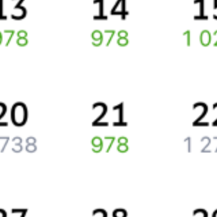
Про расписание Бургас — Салоники
По этому направлению курсирует 0 поездов.
Путешественникам
Справочная
Путеводитель по странам
Бонусная программа
Подарочные сертификаты
Компания
История Туту.ру
Вакансии
Обратная связь
Контактная информация