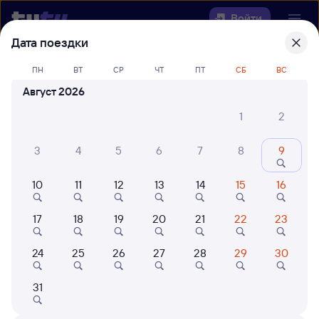
Войти
Дата поездки
Выберите день, чтобы найти
ж/д
ПН
ВТ
СР
ЧТ
ПТ
СБ
ВС
билеты Бугуруслан — Ржава
Август 2026
Откуда
1
2
Куда
3
4
5
6
7
8
9
10
11
12
13
14
15
16
Когда
17
18
19
20
21
22
23
Кто едет
24
25
26
27
28
29
30
Найти поезда
31